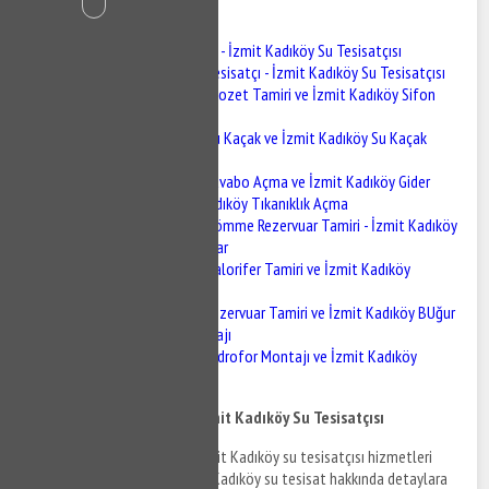
İçindekiler
İzmit Kadıköy Tesisatçı - İzmit Kadıköy Su Tesisatçısı
İzmit Kadıköy Tesisatçı - İzmit Kadıköy Su Tesisatçısı
İzmit Kadıköy Klozet Tamiri ve İzmit Kadıköy Sifon
Tamiri
İzmit Kadıköy Su Kaçak ve İzmit Kadıköy Su Kaçak
Tespiti
İzmit Kadıköy Lavabo Açma ve İzmit Kadıköy Gider
Açma - İzmit Kadıköy Tıkanıklık Açma
İzmit Kadıköy Gömme Rezervuar Tamiri - İzmit Kadıköy
Gömme Rezervuar
İzmit Kadıköy Kalorifer Tamiri ve İzmit Kadıköy
Kalorifer Bakımı
İzmit Kadıköy Rezervuar Tamiri ve İzmit Kadıköy BUğur
Mumcurya Montajı
İzmit Kadıköy Hidrofor Montajı ve İzmit Kadıköy
Hidrofor Tamiri
İzmit Kadıköy Tesisatçı - İzmit Kadıköy Su Tesisatçısı
İzmit Kadıköy tesisatçı ve İzmit Kadıköy su tesisatçısı hizmetleri
hakkında bilgi almak ve İzmit Kadıköy su tesisat hakkında detaylara