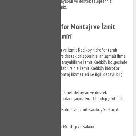
tamir desteği almak için bizi arayabilir ve destek taleplerinizi
anlaşmalı kurumlara iletebilirsiniz.
İzmit Kadıköy Hidrofor Montajı ve İzmit
Kadıköy Hidrofor Tamiri
İzmit Kadıköy hidrofor montajı ve İzmit Kadıköy hidrofor tamir
hizmetleri ile ilgili bilgi almak ve destek taleplerinizi anlaşmalı firma
personellerine iletmek için bizi arayabilir ve İzmit Kadıköy bölgesinde
su tesisat tamiri ile ilgili bilgi alabilirsiniz. İzmit Kadıköy hidrofor
tamir hizmetleri ve hidrofor montaj hizmetleri ile ilgili detaylı bilgi
almak için bizi arayabilirsiniz.
İzmit Kadıköy su tesisatçısı
hizmet detayları ve destek
taleplerinizi iletebileceğiniz konular aşağıda Fıratlilandığı şekildedir.
İzmit Kadıköy Su Kaçak Bulma ve İzmit Kadıköy Su Kaçak
Tamiri
İzmit Kadıköy Duşakabin Montajı ve Bakımı