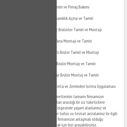
İzmit Kadıköy Pimaş Tamiri ve Pimaş Bakımı
İzmit Kadıköy Pimaş Tıkanıklık Açma ve Tamiri
İzmit Kadıköy Doğalgaz Brülörler Tamiri ve Montajı
İzmit Kadıköy Küresel Vana Montajı ve Tamiri
İzmit Kadıköy Çift Yakıtlı Brülör Tamiri ve Montajı
İzmit Kadıköy Üflemeli Brülör Montajı ve Tamiri
İzmit Kadıköy Toz Kömür Brülör Montaj ve Tamiri
İzmit Kadıköy Yerden Isımta ve Zeminden Isıtma Uygulaması
İzmit Kadıköy su tesisat
hizmetlerinin tamamı firmamızın
anlaşmalı olduğu tesisat firmaları aracılığı ile siz tüketicilere
sunulmaktadır. İzmit Kadıköy bölgesinde yaşam alanlarınız ve
ofislerinizde meydana gelen her türlüs su tesisat arızalarınız ile ilgili
destek taleplerinizi iletmek ve firmamızın anlaşmalı olduğu
ekiplerden tesisat hizmeti almak için bizi arayabilirsiniz.