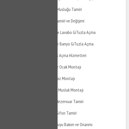
İzmit Kadıköy Taharet Musluğu Tamiri
İzmit Kadıköy Musluk Tamiri ve Değişimi
İzmit Kadıköy Mutfak ve Lavabo GiTuzla Açma
İzmit Kadıköy Balkon ve Banyo GiTuzla Açma
İzmit Kadıköy Tıkanıklık Açma Hizmetleri
İzmit Kadıköy Doğalgaz Ocak Montajı
İzmit Kadıköy Davlumbaz Montajı
İzmit Kadıköy Ankastre Musluk Montajı
İzmit Kadıköy Gömme Rezervuar Tamiri
İzmit Kadıköy Gömme Sifon Tamiri
İzmit Kadıköy Yağmur Suyu Bakım ve Onarımı