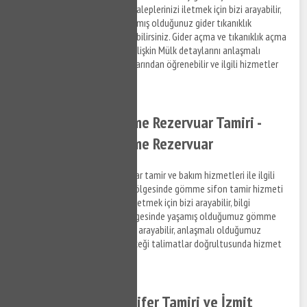
ile ilgili bilgi almak ve destek taleplerinizi iletmek için bizi arayabilir,
İzmit Kadıköy bölgesinde yaşamış olduğunuz gider tıkanıklık
problemleri ile ilgili destek alabilirsiniz. Gider açma ve tıkanıklık açma
hizmetleri ve ilgili hizmetlere ilişkin Mülk detaylarını anlaşmalı
olduğumuz firmaların elemanlarından öğrenebilir ve ilgili hizmetler
hakkında bilgi alabilirsiniz.
İzmit Kadıköy Gömme Rezervuar Tamiri -
İzmit Kadıköy Gömme Rezervuar
İzmit Kadıköy gömme rezervuar tamir ve bakım hizmetleri ile ilgili
bilgi almak ve İzmit Kadıköy bölgesinde gömme sifon tamir hizmeti
hakkında destek taleplerinizi iletmek için bizi arayabilir, bilgi
alabilirsiniz. İzmit Kadıköy bölgesinde yaşamış olduğumuz gömme
rezervuar sorunları ile ilgili bizi arayabilir, anlaşmalı olduğumuz
firmaların personellerinin vereceği talimatlar doğrultusunda hizmet
taleplerinizi iletebilirsiniz.
İzmit Kadıköy Kalorifer Tamiri ve İzmit