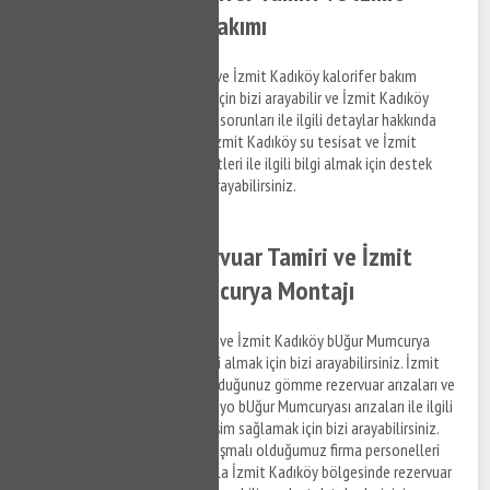
Kadıköy Kalorifer Bakımı
İzmit Kadıköy kalorifer tamiri ve İzmit Kadıköy kalorifer bakım
hizmetleri ile ilgili bilgi almak için bizi arayabilir ve İzmit Kadıköy
bölgesinde yaşadığınız tesisat sorunları ile ilgili detaylar hakkında
bizimle iletişim kurabilirsiniz. İzmit Kadıköy su tesisat ve İzmit
Kadıköy kalorifer tamiri hizmetleri ile ilgili bilgi almak için destek
taleplerinizi iletmek için bizi arayabilirsiniz.
İzmit Kadıköy Rezervuar Tamiri ve İzmit
Kadıköy BUğur Mumcurya Montajı
İzmit Kadıköy rezervuar tamiri ve İzmit Kadıköy bUğur Mumcurya
montaj hizmetleri ile ilgili bilgi almak için bizi arayabilirsiniz. İzmit
Kadıköy bölgesinde yaşamış olduğunuz gömme rezervuar arızaları ve
mutfak bUğur Mumcuryası, banyo bUğur Mumcuryası arızaları ile ilgili
hizmet almak ve detaylara erişim sağlamak için bizi arayabilirsiniz.
Mülklendirme ve detayları anlaşmalı olduğumuz firma personelleri
gerçekleştirmektedir. Dolayısıyla İzmit Kadıköy bölgesinde rezervuar