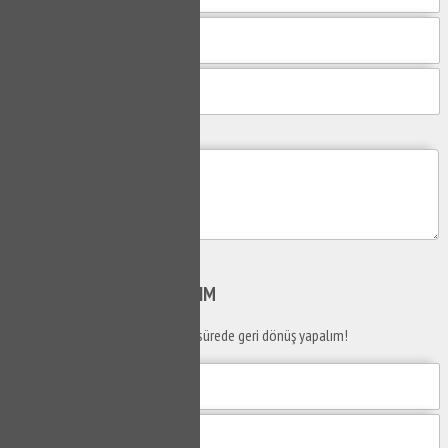
Mesajım
Gönder
SİZİ
ARAYALIM
Telefon numaranızı bırakın en kısa sürede geri dönüş yapalım!