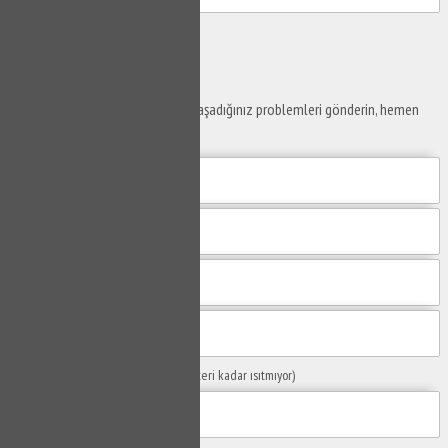
Gönder
Ustaya
Sor
Yaşam alanlarınız ve ofislerinizde yaşadığınız problemleri gönderin, hemen
yanıtlayalım.
Sorunuzun Başlığı
(Örn: Kombim yeteri kadar ısıtmıyor)