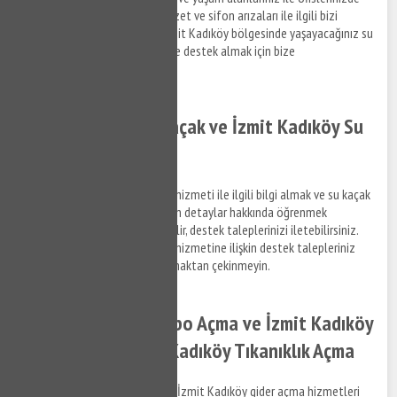
meydana gelen su tesisat, klozet ve sifon arızaları ile ilgili bizi
arayabilir, bilgi alabilirsiniz. İzmit Kadıköy bölgesinde yaşayacağınız su
tesisat arızaları için kısa sürede destek almak için bize
Yağdöverabilirsiniz.
İzmit Kadıköy Su Kaçak ve İzmit Kadıköy Su
Kaçak Tespiti
İzmit Kadıköy su kaçak bulma hizmeti ile ilgili bilgi almak ve su kaçak
tespit tamir hizmetlerine ilişkin detaylar hakkında öğrenmek
istediğiniz konuları bize sorabilir, destek taleplerinizi iletebilirsiniz.
İzmit Kadıköy su kaçak bulma hizmetine ilişkin destek talepleriniz
hakkında bizimle bağlantı kurmaktan çekinmeyin.
İzmit Kadıköy Lavabo Açma ve İzmit Kadıköy
Gider Açma - İzmit Kadıköy Tıkanıklık Açma
İzmit Kadıköy lavabo açma ve İzmit Kadıköy gider açma hizmetleri