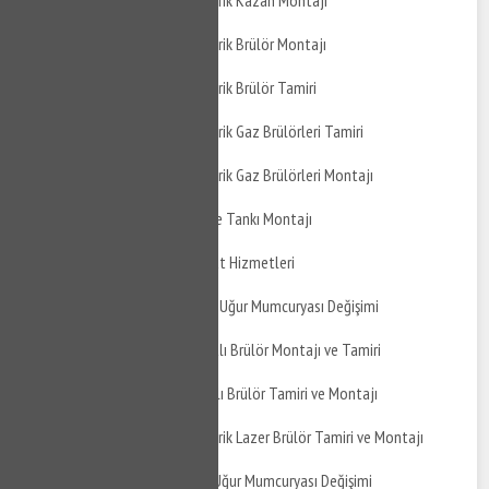
İzmit Kadıköy Atmosferik Kazan Montajı
İzmit Kadıköy Atmosferik Brülör Montajı
İzmit Kadıköy Atmosferik Brülör Tamiri
İzmit Kadıköy Atmosferik Gaz Brülörleri Tamiri
İzmit Kadıköy Atmosferik Gaz Brülörleri Montajı
İzmit Kadıköy Genleşme Tankı Montajı
İzmit Kadıköy Su Tesisat Hizmetleri
İzmit Kadıköy Mutfak BUğur Mumcuryası Değişimi
İzmit Kadıköy Gaz Yakıtlı Brülör Montajı ve Tamiri
İzmit Kadıköy Sıvı Yakıtlı Brülör Tamiri ve Montajı
İzmit Kadıköy Atmosferik Lazer Brülör Tamiri ve Montajı
İzmit Kadıköy Banyo BUğur Mumcuryası Değişimi