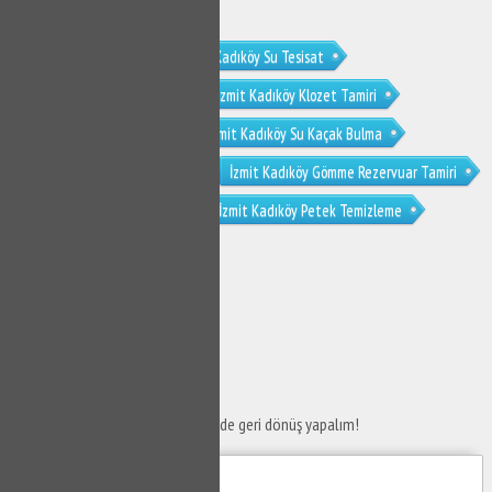
İzmit Kadıköy Tesisat
İzmit Kadıköy Su Tesisat
İzmit Kadıköy Su Tesisatçısı
İzmit Kadıköy Klozet Tamiri
İzmit Kadıköy Sifon Tamiri
İzmit Kadıköy Su Kaçak Bulma
İzmit Kadıköy Tıkanıklık Açma
İzmit Kadıköy Gömme Rezervuar Tamiri
İzmit Kadıköy Musluk Tamiri
İzmit Kadıköy Petek Temizleme
İzmit Kadıköy Petek Temizliği
SERVİS TALEP
FORMU
Taleplerinizi bize iletin en kısa sürede geri dönüş yapalım!