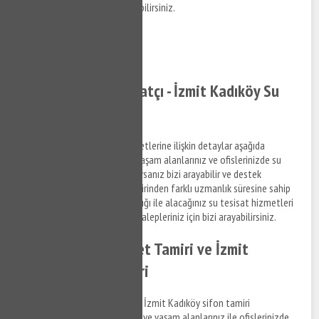
erişim sağlamak için bizi arayabilirsiniz.
0532 384 77 07 ✆
Tıkla ve Ara ✆
İzmit Kadıköy Tesisatçı - İzmit Kadıköy Su
Tesisatçısı
İzmit Kadıköy su tesisat hizmetlerine ilişkin detaylar aşağıda
Fıratlilandığı şekildedir. Sizde yaşam alanlarınız ve ofislerinizde su
tesisat ile ilgili bir arıza yaşıyorsanız bizi arayabilir ve destek
taleplerinizi iletebilirsiniz. Birbirinden farklı uzmanlık süresine sahip
anlaşmalı iş ortaklarımız aracılığı ile alacağınız su tesisat hizmetleri
ile ilgili bilgi almak ve destek talepleriniz için bizi arayabilirsiniz.
İzmit Kadıköy Klozet Tamiri ve İzmit
Kadıköy Sifon Tamiri
İzmit Kadıköy klozet tamiri ve İzmit Kadıköy sifon tamiri
hizmetlerine ilişkin bilgi almak ve yaşam alanlarınız ile ofislerinizde