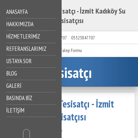
İzmit Kadıköy Tesisatçı - İzmit Kadıköy Su
ANASAYFA
Tesisatçısı
HAKKIMIZDA
HIZMETLERIMIZ
05323847707
05323847707
REFERANSLARIMIZ
Talep Formu
USTAYA SOR
Tesisatçı
BLOG
GALERİ
BASINDA BİZ
İzmit Kadıköy Tesisatçı - İzmit
İLETİŞİM
Kadıköy Su Tesisatçısı
25 Kasım 2020
629 Görüntüleme