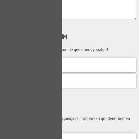
Gönder
SİZİ
ARAYALIM
Telefon numaranızı bırakın en kısa sürede geri dönüş yapalım!
Gönder
Ustaya
Sor
Yaşam alanlarınız ve ofislerinizde yaşadığınız problemleri gönderin, hemen
yanıtlayalım.