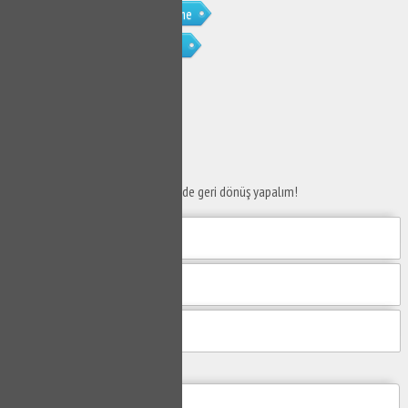
İzmit Fevzi Çakmak Petek Temizleme
İzmit Fevzi Çakmak Petek Temizliği
SERVİS TALEP
FORMU
Taleplerinizi bize iletin en kısa sürede geri dönüş yapalım!
Mesajım