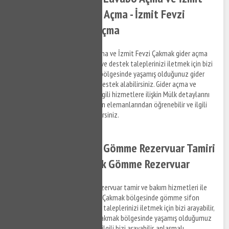
Fevzi Çakmak Gider Açma - İzmit Fevzi
Çakmak Tıkanıklık Açma
İzmit Fevzi Çakmak lavabo açma ve İzmit Fevzi Çakmak gider açma
hizmetleri ile ilgili bilgi almak ve destek taleplerinizi iletmek için bizi
arayabilir, İzmit Fevzi Çakmak bölgesinde yaşamış olduğunuz gider
tıkanıklık problemleri ile ilgili destek alabilirsiniz. Gider açma ve
tıkanıklık açma hizmetleri ve ilgili hizmetlere ilişkin Mülk detaylarını
anlaşmalı olduğumuz firmaların elemanlarından öğrenebilir ve ilgili
hizmetler hakkında bilgi alabilirsiniz.
İzmit Fevzi Çakmak Gömme Rezervuar Tamiri
- İzmit Fevzi Çakmak Gömme Rezervuar
İzmit Fevzi Çakmak gömme rezervuar tamir ve bakım hizmetleri ile
ilgili bilgi almak ve İzmit Fevzi Çakmak bölgesinde gömme sifon
tamir hizmeti hakkında destek taleplerinizi iletmek için bizi arayabilir,
bilgi alabilirsiniz. İzmit Fevzi Çakmak bölgesinde yaşamış olduğumuz
gömme rezervuar sorunları ile ilgili bizi arayabilir, anlaşmalı