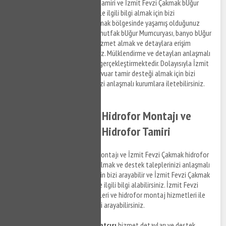
İzmit Fevzi Çakmak rezervuar tamiri ve İzmit Fevzi Çakmak bUğur
Mumcurya montaj hizmetleri ile ilgili bilgi almak için bizi
arayabilirsiniz. İzmit Fevzi Çakmak bölgesinde yaşamış olduğunuz
gömme rezervuar arızaları ve mutfak bUğur Mumcuryası, banyo bUğur
Mumcuryası arızaları ile ilgili hizmet almak ve detaylara erişim
sağlamak için bizi arayabilirsiniz. Mülklendirme ve detayları anlaşmalı
olduğumuz firma personelleri gerçekleştirmektedir. Dolayısıyla İzmit
Fevzi Çakmak bölgesinde rezervuar tamir desteği almak için bizi
arayabilir ve destek taleplerinizi anlaşmalı kurumlara iletebilirsiniz.
İzmit Fevzi Çakmak Hidrofor Montajı ve
İzmit Fevzi Çakmak Hidrofor Tamiri
İzmit Fevzi Çakmak hidrofor montajı ve İzmit Fevzi Çakmak hidrofor
tamir hizmetleri ile ilgili bilgi almak ve destek taleplerinizi anlaşmalı
firma personellerine iletmek için bizi arayabilir ve İzmit Fevzi Çakmak
bölgesinde su tesisat tamiri ile ilgili bilgi alabilirsiniz. İzmit Fevzi
Çakmak hidrofor tamir hizmetleri ve hidrofor montaj hizmetleri ile
ilgili detaylı bilgi almak için bizi arayabilirsiniz.
İzmit Fevzi Çakmak su tesisatçısı
hizmet detayları ve destek