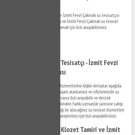
Tesisatçısı
İzmit Fevzi Çakmak tesisatçı ve İzmit Fevzi Çakmak su tesisatçısı
hizmetleri hakkında bilgi almak ve İzmit Fevzi Çakmak su tesisat
hakkında detaylara erişim sağlamak için bizi arayabilirsiniz.
0532 384 77 07 ✆
Tıkla ve Ara ✆
İzmit Fevzi Çakmak Tesisatçı - İzmit Fevzi
Çakmak Su Tesisatçısı
İzmit Fevzi Çakmak su tesisat hizmetlerine ilişkin detaylar aşağıda
Fıratlilandığı şekildedir. Sizde yaşam alanlarınız ve ofislerinizde su
tesisat ile ilgili bir arıza yaşıyorsanız bizi arayabilir ve destek
taleplerinizi iletebilirsiniz. Birbirinden farklı uzmanlık süresine sahip
anlaşmalı iş ortaklarımız aracılığı ile alacağınız su tesisat hizmetleri
ile ilgili bilgi almak ve destek talepleriniz için bizi arayabilirsiniz.
İzmit Fevzi Çakmak Klozet Tamiri ve İzmit