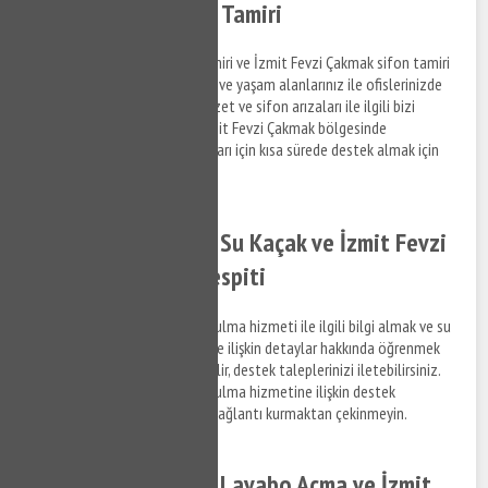
Fevzi Çakmak Sifon Tamiri
İzmit Fevzi Çakmak klozet tamiri ve İzmit Fevzi Çakmak sifon tamiri
hizmetlerine ilişkin bilgi almak ve yaşam alanlarınız ile ofislerinizde
meydana gelen su tesisat, klozet ve sifon arızaları ile ilgili bizi
arayabilir, bilgi alabilirsiniz. İzmit Fevzi Çakmak bölgesinde
yaşayacağınız su tesisat arızaları için kısa sürede destek almak için
bize Yağdöverabilirsiniz.
İzmit Fevzi Çakmak Su Kaçak ve İzmit Fevzi
Çakmak Su Kaçak Tespiti
İzmit Fevzi Çakmak su kaçak bulma hizmeti ile ilgili bilgi almak ve su
kaçak tespit tamir hizmetlerine ilişkin detaylar hakkında öğrenmek
istediğiniz konuları bize sorabilir, destek taleplerinizi iletebilirsiniz.
İzmit Fevzi Çakmak su kaçak bulma hizmetine ilişkin destek
talepleriniz hakkında bizimle bağlantı kurmaktan çekinmeyin.
İzmit Fevzi Çakmak Lavabo Açma ve İzmit