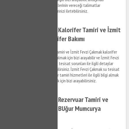
olduğumuz firmaların personellerinin vereceği talimatlar
doğrultusunda hizmet taleplerinizi iletebilirsiniz.
İzmit Fevzi Çakmak Kalorifer Tamiri ve İzmit
Fevzi Çakmak Kalorifer Bakımı
İzmit Fevzi Çakmak kalorifer tamiri ve İzmit Fevzi Çakmak kalorifer
bakım hizmetleri ile ilgili bilgi almak için bizi arayabilir ve İzmit Fevzi
Çakmak bölgesinde yaşadığınız tesisat sorunları ile ilgili detaylar
hakkında bizimle iletişim kurabilirsiniz. İzmit Fevzi Çakmak su tesisat
ve İzmit Fevzi Çakmak kalorifer tamiri hizmetleri ile ilgili bilgi almak
için destek taleplerinizi iletmek için bizi arayabilirsiniz.
İzmit Fevzi Çakmak Rezervuar Tamiri ve
İzmit Fevzi Çakmak BUğur Mumcurya
Montajı