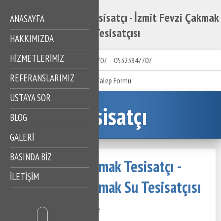
İzmit Fevzi Çakmak Tesisatçı - İzmit Fevzi Çakmak
ANASAYFA
Su Tesisatçısı
HAKKIMIZDA
HIZMETLERIMIZ
05323847707
05323847707
REFERANSLARIMIZ
Talep Formu
USTAYA SOR
Tesisatçı
BLOG
GALERİ
BASINDA BİZ
İzmit Fevzi Çakmak Tesisatçı -
İLETİŞİM
İzmit Fevzi Çakmak Su Tesisatçısı
25 Kasım 2020
579 Görüntüleme