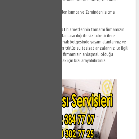
İzmit Fevzi Çakmak Yerden Isımta ve Zeminden Isıtma
Uygulaması
İzmit Fevzi Çakmak su tesisat
hizmetlerinin tamamı firmamızın
anlaşmalı olduğu tesisat firmaları aracılığı ile siz tüketicilere
sunulmaktadır. İzmit Fevzi Çakmak bölgesinde yaşam alanlarınız ve
ofislerinizde meydana gelen her türlüs su tesisat arızalarınız ile ilgili
destek taleplerinizi iletmek ve firmamızın anlaşmalı olduğu
ekiplerden tesisat hizmeti almak için bizi arayabilirsiniz.