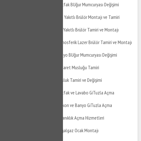
İzmit Fevzi Çakmak Mutfak BUğur Mumcuryası Değişimi
İzmit Fevzi Çakmak Gaz Yakıtlı Brülör Montajı ve Tamiri
İzmit Fevzi Çakmak Sıvı Yakıtlı Brülör Tamiri ve Montajı
İzmit Fevzi Çakmak Atmosferik Lazer Brülör Tamiri ve Montajı
İzmit Fevzi Çakmak Banyo BUğur Mumcuryası Değişimi
İzmit Fevzi Çakmak Taharet Musluğu Tamiri
İzmit Fevzi Çakmak Musluk Tamiri ve Değişimi
İzmit Fevzi Çakmak Mutfak ve Lavabo GiTuzla Açma
İzmit Fevzi Çakmak Balkon ve Banyo GiTuzla Açma
İzmit Fevzi Çakmak Tıkanıklık Açma Hizmetleri
İzmit Fevzi Çakmak Doğalgaz Ocak Montajı