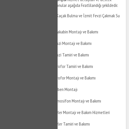
taleplerinizi iletebileceğiniz konular aşağıda Fıratlilandığı şekildedir.
İzmit Fevzi Çakmak Su Kaçak Bulma ve İzmit Fevzi Çakmak Su
Kaçak Tamiri
İzmit Fevzi Çakmak Duşakabin Montajı ve Bakımı
İzmit Fevzi Çakmak Jakuzi Montajı ve Bakımı
İzmit Fevzi Çakmak Jakuzi Tamiri ve Bakımı
İzmit Fevzi Çakmak Hidrofor Tamiri ve Bakımı
İzmit Fevzi Çakmak Hidrofor Montajı ve Bakımı
İzmit Fevzi Çakmak Şofben Montajı
İzmit Fevzi Çakmak Termosifon Montajı ve Bakımı
İzmit Fevzi Çakmak Boyler Montajı ve Bakım Hizmetleri
İzmit Fevzi Çakmak Boyler Tamiri ve Bakımı