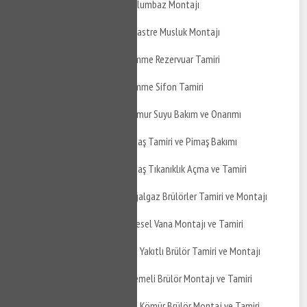
İzmit Fevzi Çakmak Davlumbaz Montajı
İzmit Fevzi Çakmak Ankastre Musluk Montajı
İzmit Fevzi Çakmak Gömme Rezervuar Tamiri
İzmit Fevzi Çakmak Gömme Sifon Tamiri
İzmit Fevzi Çakmak Yağmur Suyu Bakım ve Onarımı
İzmit Fevzi Çakmak Pimaş Tamiri ve Pimaş Bakımı
İzmit Fevzi Çakmak Pimaş Tıkanıklık Açma ve Tamiri
İzmit Fevzi Çakmak Doğalgaz Brülörler Tamiri ve Montajı
İzmit Fevzi Çakmak Küresel Vana Montajı ve Tamiri
İzmit Fevzi Çakmak Çift Yakıtlı Brülör Tamiri ve Montajı
İzmit Fevzi Çakmak Üflemeli Brülör Montajı ve Tamiri
İzmit Fevzi Çakmak Toz Kömür Brülör Montaj ve Tamiri