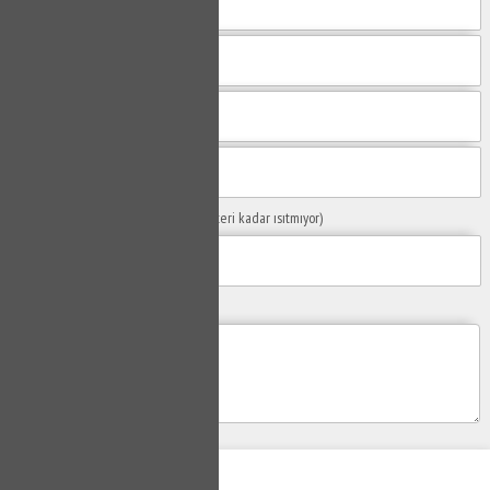
Sorunuzun Başlığı
(Örn: Kombim yeteri kadar ısıtmıyor)
Yaşadığınız Problemler
Gönder