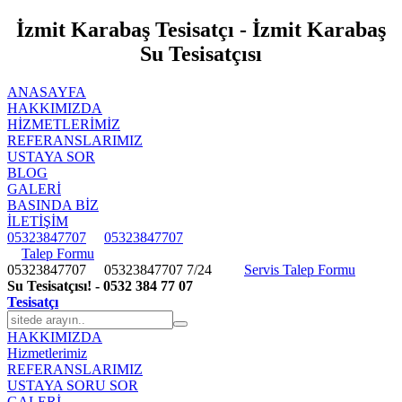
İzmit Karabaş Tesisatçı - İzmit Karabaş
Su Tesisatçısı
ANASAYFA
HAKKIMIZDA
HIZMETLERIMIZ
REFERANSLARIMIZ
USTAYA SOR
BLOG
GALERİ
BASINDA BİZ
İLETİŞİM
05323847707
05323847707
Talep Formu
05323847707
05323847707
7/24
Servis Talep Formu
Su Tesisatçısı! - 0532 384 77 07
Tesisatçı
HAKKIMIZDA
Hizmetlerimiz
REFERANSLARIMIZ
USTAYA SORU SOR
GALERİ