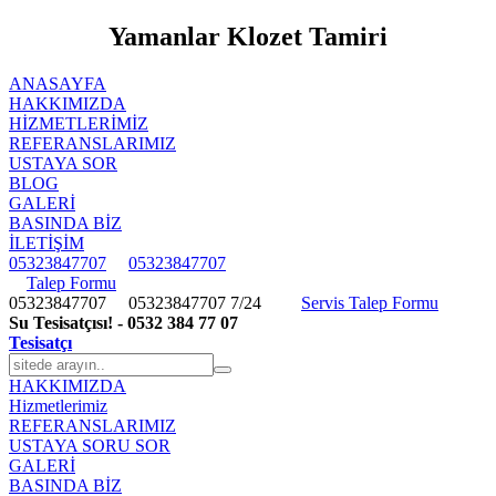
Yamanlar Klozet Tamiri
ANASAYFA
HAKKIMIZDA
HIZMETLERIMIZ
REFERANSLARIMIZ
USTAYA SOR
BLOG
GALERİ
BASINDA BİZ
İLETİŞİM
05323847707
05323847707
Talep Formu
05323847707
05323847707
7/24
Servis Talep Formu
Su Tesisatçısı! - 0532 384 77 07
Tesisatçı
HAKKIMIZDA
Hizmetlerimiz
REFERANSLARIMIZ
USTAYA SORU SOR
GALERİ
BASINDA BİZ