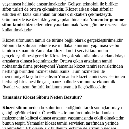
yaşanması halinde araştırılmaktadır. Gelişen teknoloji ile birlikte
sifon türleri de ortaya çıkmaktadır. Klozet arkası olan sifonlar
eskiden en fazla kullanılan tür olarak dikkatleri çekmekteydi.
Günümüzde ise özellikle yeni yapılan binalarda
Yamanlar gömme
sifon tamiri
hizmetlerinden yararlanılmak üzere gömme rezervuarlar
kullanılmaktadır.
Klozet sifonunun tamiri de türüne bağlı olarak gerçekleştirilmelidir.
Sifonun bozulması halinde ise mutlaka tamirinin yapılması ve bu
tamirin uzman bir Yamanlar klozet tamiri servisi tarafından
gerçekleştirilmesi gerekir. Klozetler çok sık kullanılmasından dolayı
arızaların olması kaçınılmazdır. Ortaya çıkan arızaların tamiri
noktasında firma profesyonel Yamanlar klozet tamiri servislerinden
herhangi birinden hizmet alabilirsiniz. Tüm hizmetleri ile
memnuniyet koşulu ile çalışan Yamanlar klozet tamiri servislerinden
herhangi bir tanesi ile çalışmanız halinde sorununuz ekonomik
fiyatlar ve uzun ömürlü kullanım avantajı ile çözülecektir.
Yamanlar Klozet Sifonu Neden Bozulur?
Klozet sifonu
neden bozulur incelendiğinde farklı sonuçlar ortaya
çıktığı görülmektedir. Öncelikle sifonun üretiminde kullanılan
malzemenin kalitesi olması arızanın yaşanmasında etkili olmaktadır,
bunun tespiti Yamanlar klozet tamiri servisleri tarafından yerinde
yapılmalıdır. Ek olarak sık kullanım, eskime de arızanın nedeni