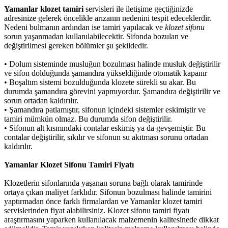
Yamanlar klozet tamiri
servisleri ile iletişime geçtiğinizde
adresinize gelerek öncelikle arızanın nedenini tespit edeceklerdir.
Nedeni bulmanın ardından ise tamiri yapılacak ve
klozet sifonu
sorun yaşanmadan kullanılabilecektir. Sifonda bozulan ve
değiştirilmesi gereken bölümler şu şekildedir.
•
Dolum sisteminde musluğun bozulması halinde musluk değiştirilir
ve sifon dolduğunda şamandıra yükseldiğinde otomatik kapanır
•
Boşaltım sistemi bozulduğunda klozete sürekli su akar. Bu
durumda şamandıra görevini yapmıyordur. Şamandıra değiştirilir ve
sorun ortadan kaldırılır.
•
Şamandıra patlamıştır, sifonun içindeki sistemler eskimiştir ve
tamiri mümkün olmaz. Bu durumda sifon değiştirilir.
•
Sifonun alt kısmındaki contalar eskimiş ya da gevşemiştir. Bu
contalar değiştirilir, sıkılır ve sifonun su akıtması sorunu ortadan
kaldırılır.
Yamanlar Klozet Sifonu Tamiri Fiyatı
Klozetlerin sifonlarında yaşanan soruna bağlı olarak tamirinde
ortaya çıkan maliyet farklıdır. Sifonun bozulması halinde tamirini
yaptırmadan önce farklı firmalardan ve Yamanlar klozet tamiri
servislerinden fiyat alabilirsiniz. Klozet sifonu tamiri fiyatı
araştırmasını yaparken kullanılacak malzemenin kalitesinede dikkat