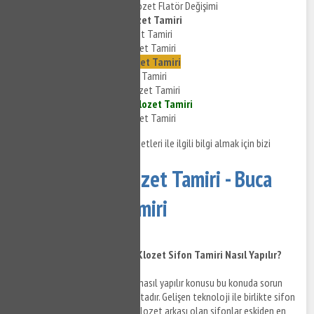
Buca Göksu Gömme Klozet Flatör Değişimi
Buca Göksu Vitra Klozet Tamiri
Buca Göksu Serel Klozet Tamiri
Buca Göksu Visam Klozet Tamiri
Buca Göksu Kale Klozet Tamiri
Buca Göksu ECA Klozet Tamiri
Buca Göksu Creavit Klozet Tamiri
Buca Göksu Duravit Klozet Tamiri
Buca Göksu Grohe Klozet Tamiri
Buca Göksu klozet tamiri hizmetleri ile ilgili bilgi almak için bizi
arayabilirsiniz.
Buca Göksu Klozet Tamiri - Buca
Göksu Sifon Tamiri
Buca Göksu Klozet Tamiri - Klozet Sifon Tamiri Nasıl Yapılır?
Buca Göksu klozet
sifon tamiri
nasıl yapılır konusu bu konuda sorun
yaşanması halinde araştırılmaktadır. Gelişen teknoloji ile birlikte sifon
türleri de ortaya çıkmaktadır. Klozet arkası olan sifonlar eskiden en