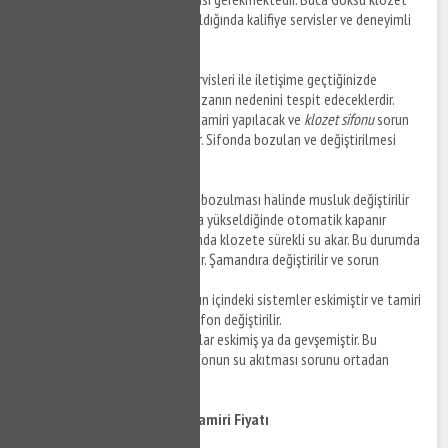
sifonu tamiri kim yapar araştırıldığında kalifiye servisler ve deneyimli
ustalar öne çıkmaktadır.
Buca Göksu klozet tamiri
servisleri ile iletişime geçtiğinizde
adresinize gelerek öncelikle arızanın nedenini tespit edeceklerdir.
Nedeni bulmanın ardından ise tamiri yapılacak ve
klozet sifonu
sorun
yaşanmadan kullanılabilecektir. Sifonda bozulan ve değiştirilmesi
gereken bölümler şu şekildedir.
•
Dolum sisteminde musluğun bozulması halinde musluk değiştirilir
ve sifon dolduğunda şamandıra yükseldiğinde otomatik kapanır
•
Boşaltım sistemi bozulduğunda klozete sürekli su akar. Bu durumda
şamandıra görevini yapmıyordur. Şamandıra değiştirilir ve sorun
ortadan kaldırılır.
•
Şamandıra patlamıştır, sifonun içindeki sistemler eskimiştir ve tamiri
mümkün olmaz. Bu durumda sifon değiştirilir.
•
Sifonun alt kısmındaki contalar eskimiş ya da gevşemiştir. Bu
contalar değiştirilir, sıkılır ve sifonun su akıtması sorunu ortadan
kaldırılır.
Buca Göksu Klozet Sifonu Tamiri Fiyatı