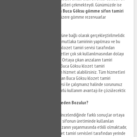
fazla kullanılan tür olarak dikkatleri çekmekteydi. Günümüzde ise
özellikle yeni yapılan binalarda
Buca Göksu gömme sifon tamiri
hizmetlerinden yararlanılmak üzere gömme rezervuarlar
kullanılmaktadır.
Klozet sifonunun tamiri de türüne bağlı olarak gerçekleştirilmelidir.
Sifonun bozulması halinde ise mutlaka tamirinin yapılması ve bu
tamirin uzman bir Buca Göksu klozet tamiri servisi tarafından
gerçekleştirilmesi gerekir. Klozetler çok sık kullanılmasından dolayı
arızaların olması kaçınılmazdır. Ortaya çıkan arızaların tamiri
noktasında firma profesyonel Buca Göksu klozet tamiri
servislerinden herhangi birinden hizmet alabilirsiniz. Tüm hizmetleri
ile memnuniyet koşulu ile çalışan Buca Göksu klozet tamiri
servislerinden herhangi bir tanesi ile çalışmanız halinde sorununuz
ekonomik fiyatlar ve uzun ömürlü kullanım avantajı ile çözülecektir.
Buca Göksu Klozet Sifonu Neden Bozulur?
Klozet sifonu
neden bozulur incelendiğinde farklı sonuçlar ortaya
çıktığı görülmektedir. Öncelikle sifonun üretiminde kullanılan
malzemenin kalitesi olması arızanın yaşanmasında etkili olmaktadır,
bunun tespiti Buca Göksu klozet tamiri servisleri tarafından yerinde