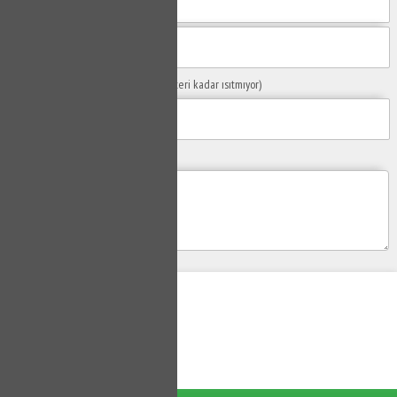
Sorunuzun Başlığı
(Örn: Kombim yeteri kadar ısıtmıyor)
Yaşadığınız Problemler
Gönder
Su Tesisatçısı