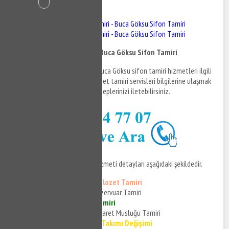
İçindekiler
Buca Göksu Klozet Tamiri - Buca Göksu Sifon Tamiri
Buca Göksu Klozet Tamiri - Buca Göksu Sifon Tamiri
Buca Göksu Klozet Tamiri - Buca Göksu Sifon Tamiri
Buca Göksu klozet tamiri ve Buca Göksu sifon tamiri hizmetleri ilgili
bilgi almak ve Buca Göksu klozet tamiri servisleri bilgilerine ulaşmak
için bizi arayabilir ve destek taleplerinizi iletebilirsiniz.
Buca Göksu klozet tamiri
hizmeti detayları aşağıdaki şekildedir.
Buca Göksu Gömme Klozet Tamiri
Buca Göksu Gömme Rezervuar Tamiri
Buca Göksu Klozet Tamiri
Buca Göksu Klozet Taharet Musluğu Tamiri
Buca Göksu Klozet İç Takımı Değişimi