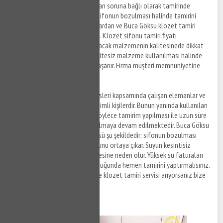
Klozetlerin sifonlarında yaşanan soruna bağlı olarak tamirinde
ortaya çıkan maliyet farklıdır. Sifonun bozulması halinde tamirini
yaptırmadan önce farklı firmalardan ve Buca Göksu klozet tamiri
servislerinden fiyat alabilirsiniz. Klozet sifonu tamiri fiyatı
araştırmasını yaparken kullanılacak malzemenin kalitesinede dikkat
edilmelidir. Tamir yapılırken kalitesiz malzeme kullanılması halinde
aynı sorun kısa sürede tekrar yaşanır. Firma müşteri memnuniyetine
önem vermektedir.
Buca Göksu klozet tamiri servisleri kapsamında çalışan elemanlar ve
ustalar işlerinde uzman ve eğitimli kişilerdir. Bunun yanında kullanılan
bütün malzemeler 1. sınıftır. Böylece tamirim yapılması ile uzun süre
aynı sorun yaşanmadan kullanılmaya devam edilmektedir. Buca Göksu
klozet tamiri servisleri öngörüsü şu şekildedir; sifonun bozulması
halinde sürekli su akıtması sorunu ortaya çıkar. Suyun kesintisiz
akması da faturaların yükselmesine neden olur. Yüksek su faturaları
ile karşılaşmamak için arıza olduğunda hemen tamirini yaptırmalısınız.
Sizde Buca Göksu ve çevresinde klozet tamiri servisi arıyorsanız bize
ulaşabilirsiniz.