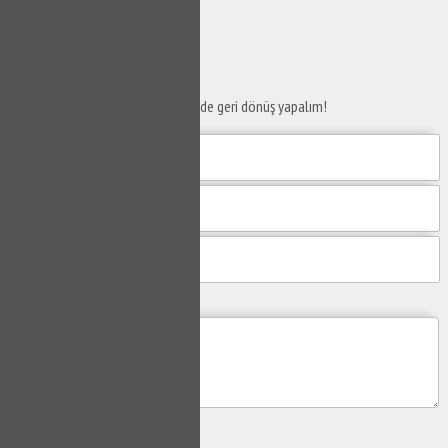
SERVİS TALEP
FORMU
Taleplerinizi bize iletin en kısa sürede geri dönüş yapalım!
Mesajım
Gönder