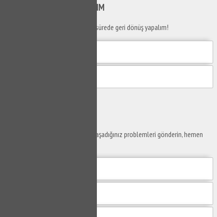
SİZİ
ARAYALIM
Telefon numaranızı bırakın en kısa sürede geri dönüş yapalım!
Gönder
Ustaya
Sor
Yaşam alanlarınız ve ofislerinizde yaşadığınız problemleri gönderin, hemen
yanıtlayalım.