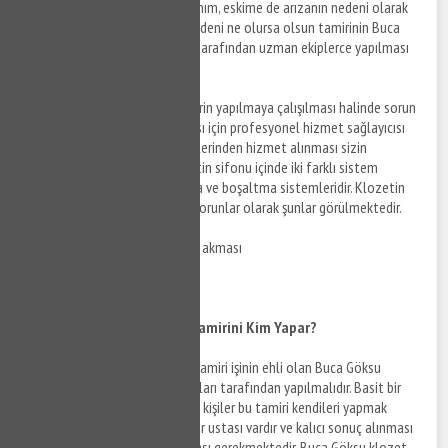
yapılmalıdır. Ek olarak sık kullanım, eskime de arızanın nedeni olarak
ortaya çıkmaktadır. Arızanın nedeni ne olursa olsun tamirinin Buca
Göksu klozet tamiri servisleri tarafından uzman ekiplerce yapılması
sizin yararınıza olacaktır.
Amatör kişiler tarafından tamirin yapılmaya çalışılması halinde sorun
daha da büyür. Bunun olmaması için profesyonel hizmet sağlayıcısı
olan Buca Göksu klozet servislerinden hizmet alınması sizin
menfaatinize olacaktır. Klozetin sifonu içinde iki farklı sistem
bulunur. Bu sistemler doldurma ve boşaltma sistemleridir. Klozetin
sifonunda ortaya çıkabilecek sorunlar olarak şunlar görülmektedir.
•
Klozet sifonundan su sürekli akması
•
Sifonun su sızdırması
•
Sifona su gelmemesi
Buca Göksu Klozet Sifonu Tamirini Kim Yapar?
Klozet sifonu bozulduğunda tamiri işinin ehli olan Buca Göksu
klozet tamiri servisleri ve ustaları tarafından yapılmalıdır. Basit bir
sorun gibi göründüğünden bazı kişiler bu tamiri kendileri yapmak
istemektedirler. Oysa her işin bir ustası vardır ve kalıcı sonuç alınması
için uzmanı tarafından yapılması gerekmektedir. Buca Göksu klozet