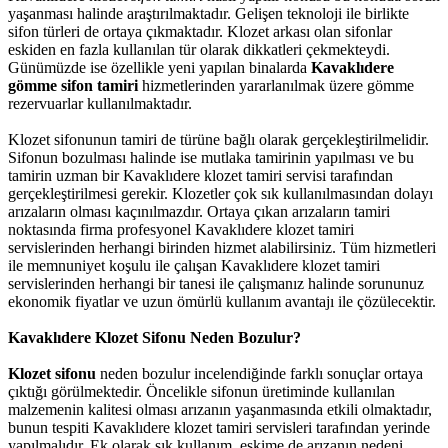
yaşanması halinde araştırılmaktadır. Gelişen teknoloji ile birlikte
sifon türleri de ortaya çıkmaktadır. Klozet arkası olan sifonlar
eskiden en fazla kullanılan tür olarak dikkatleri çekmekteydi.
Günümüzde ise özellikle yeni yapılan binalarda
Kavaklıdere
gömme sifon tamiri
hizmetlerinden yararlanılmak üzere gömme
rezervuarlar kullanılmaktadır.
Klozet sifonunun tamiri de türüne bağlı olarak gerçekleştirilmelidir.
Sifonun bozulması halinde ise mutlaka tamirinin yapılması ve bu
tamirin uzman bir Kavaklıdere klozet tamiri servisi tarafından
gerçekleştirilmesi gerekir. Klozetler çok sık kullanılmasından dolayı
arızaların olması kaçınılmazdır. Ortaya çıkan arızaların tamiri
noktasında firma profesyonel Kavaklıdere klozet tamiri
servislerinden herhangi birinden hizmet alabilirsiniz. Tüm hizmetleri
ile memnuniyet koşulu ile çalışan Kavaklıdere klozet tamiri
servislerinden herhangi bir tanesi ile çalışmanız halinde sorununuz
ekonomik fiyatlar ve uzun ömürlü kullanım avantajı ile çözülecektir.
Kavaklıdere Klozet Sifonu Neden Bozulur?
Klozet sifonu
neden bozulur incelendiğinde farklı sonuçlar ortaya
çıktığı görülmektedir. Öncelikle sifonun üretiminde kullanılan
malzemenin kalitesi olması arızanın yaşanmasında etkili olmaktadır,
bunun tespiti Kavaklıdere klozet tamiri servisleri tarafından yerinde
yapılmalıdır. Ek olarak sık kullanım, eskime de arızanın nedeni