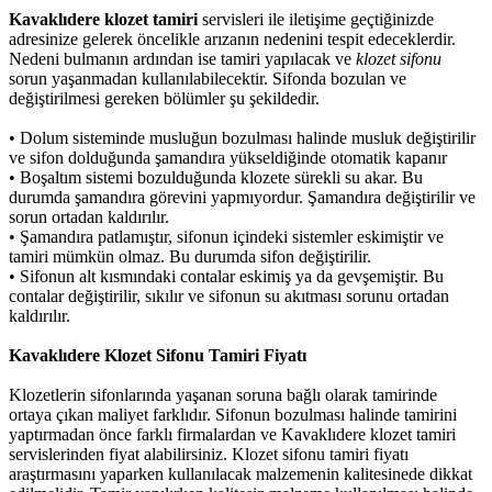
Kavaklıdere klozet tamiri
servisleri ile iletişime geçtiğinizde
adresinize gelerek öncelikle arızanın nedenini tespit edeceklerdir.
Nedeni bulmanın ardından ise tamiri yapılacak ve
klozet sifonu
sorun yaşanmadan kullanılabilecektir. Sifonda bozulan ve
değiştirilmesi gereken bölümler şu şekildedir.
•
Dolum sisteminde musluğun bozulması halinde musluk değiştirilir
ve sifon dolduğunda şamandıra yükseldiğinde otomatik kapanır
•
Boşaltım sistemi bozulduğunda klozete sürekli su akar. Bu
durumda şamandıra görevini yapmıyordur. Şamandıra değiştirilir ve
sorun ortadan kaldırılır.
•
Şamandıra patlamıştır, sifonun içindeki sistemler eskimiştir ve
tamiri mümkün olmaz. Bu durumda sifon değiştirilir.
•
Sifonun alt kısmındaki contalar eskimiş ya da gevşemiştir. Bu
contalar değiştirilir, sıkılır ve sifonun su akıtması sorunu ortadan
kaldırılır.
Kavaklıdere Klozet Sifonu Tamiri Fiyatı
Klozetlerin sifonlarında yaşanan soruna bağlı olarak tamirinde
ortaya çıkan maliyet farklıdır. Sifonun bozulması halinde tamirini
yaptırmadan önce farklı firmalardan ve Kavaklıdere klozet tamiri
servislerinden fiyat alabilirsiniz. Klozet sifonu tamiri fiyatı
araştırmasını yaparken kullanılacak malzemenin kalitesinede dikkat