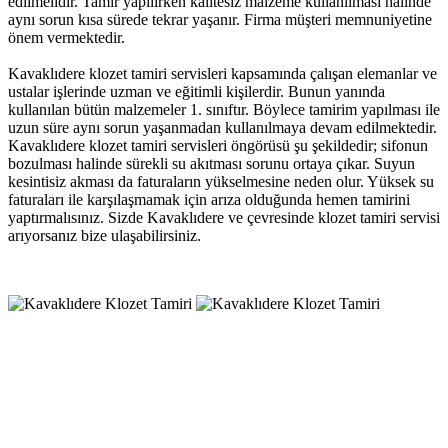
edilmelidir. Tamir yapılırken kalitesiz malzeme kullanılması halinde
aynı sorun kısa sürede tekrar yaşanır. Firma müşteri memnuniyetine
önem vermektedir.
Kavaklıdere klozet tamiri servisleri kapsamında çalışan elemanlar ve
ustalar işlerinde uzman ve eğitimli kişilerdir. Bunun yanında
kullanılan bütün malzemeler 1. sınıftır. Böylece tamirim yapılması ile
uzun süre aynı sorun yaşanmadan kullanılmaya devam edilmektedir.
Kavaklıdere klozet tamiri servisleri öngörüsü şu şekildedir; sifonun
bozulması halinde sürekli su akıtması sorunu ortaya çıkar. Suyun
kesintisiz akması da faturaların yükselmesine neden olur. Yüksek su
faturaları ile karşılaşmamak için arıza olduğunda hemen tamirini
yaptırmalısınız. Sizde Kavaklıdere ve çevresinde klozet tamiri servisi
arıyorsanız bize ulaşabilirsiniz.