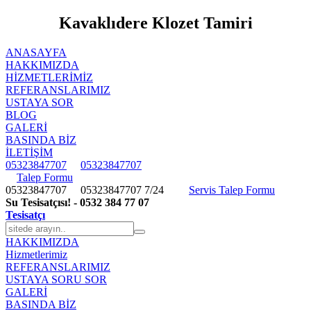
Kavaklıdere Klozet Tamiri
ANASAYFA
HAKKIMIZDA
HIZMETLERIMIZ
REFERANSLARIMIZ
USTAYA SOR
BLOG
GALERİ
BASINDA BİZ
İLETİŞİM
05323847707
05323847707
Talep Formu
05323847707
05323847707
7/24
Servis Talep Formu
Su Tesisatçısı! - 0532 384 77 07
Tesisatçı
HAKKIMIZDA
Hizmetlerimiz
REFERANSLARIMIZ
USTAYA SORU SOR
GALERİ
BASINDA BİZ