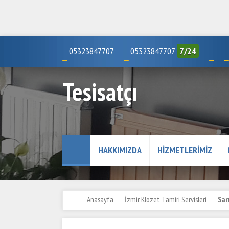
05323847707
05323847707
7/24
Tesisatçı
HAKKIMIZDA
HIZMETLERIMIZ
Anasayfa
İzmir Klozet Tamiri Servisleri
Sar