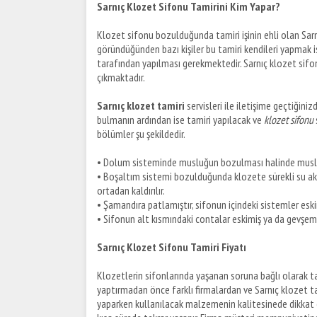
Sarnıç Klozet Sifonu Tamirini Kim Yapar?
Klozet sifonu bozulduğunda tamiri işinin ehli olan Sarnıç
göründüğünden bazı kişiler bu tamiri kendileri yapmak is
tarafından yapılması gerekmektedir. Sarnıç klozet sifonu
çıkmaktadır.
Sarnıç klozet tamiri
servisleri ile iletişime geçtiğini
bulmanın ardından ise tamiri yapılacak ve
klozet sifonu
bölümler şu şekildedir.
•
Dolum sisteminde musluğun bozulması halinde musluk
•
Boşaltım sistemi bozulduğunda klozete sürekli su aka
ortadan kaldırılır.
•
Şamandıra patlamıştır, sifonun içindeki sistemler esk
•
Sifonun alt kısmındaki contalar eskimiş ya da gevşemişti
Sarnıç Klozet Sifonu Tamiri Fiyatı
Klozetlerin sifonlarında yaşanan soruna bağlı olarak ta
yaptırmadan önce farklı firmalardan ve Sarnıç klozet tami
yaparken kullanılacak malzemenin kalitesinede dikkat e