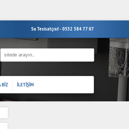
Su Tesisatçısı! - 0532 384 77 07
 BİZ
İLETİŞİM