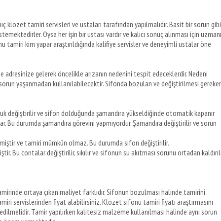
 klozet tamiri servisleri ve ustaları tarafından yapılmalıdır. Basit bir sorun gibi
temektedirler. Oysa her işin bir ustası vardır ve kalıcı sonuç alınması için uzman
 tamiri kim yapar araştırıldığında kalifiye servisler ve deneyimli ustalar öne
zde adresinize gelerek öncelikle arızanın nedenini tespit edeceklerdir. Nedeni
sorun yaşanmadan kullanılabilecektir. Sifonda bozulan ve değiştirilmesi gereke
 değiştirilir ve sifon dolduğunda şamandıra yükseldiğinde otomatik kapanır
r. Bu durumda şamandıra görevini yapmıyordur. Şamandıra değiştirilir ve sorun
imiştir ve tamiri mümkün olmaz. Bu durumda sifon değiştirilir.
r. Bu contalar değiştirilir, sıkılır ve sifonun su akıtması sorunu ortadan kaldırılı
mirinde ortaya çıkan maliyet farklıdır. Sifonun bozulması halinde tamirini
ri servislerinden fiyat alabilirsiniz. Klozet sifonu tamiri fiyatı araştırmasını
dilmelidir. Tamir yapılırken kalitesiz malzeme kullanılması halinde aynı sorun