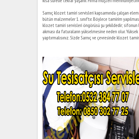
kısa sürede tekrar yaşanır. Firma müşteri memnuniyeti
Sarnıç klozet tamiri servisleri kapsamında çalışan elema
bütün malzemeler 1. sınıftır. Böylece tamirim yapılmas
klozet tamiri servisleri öngörüsü şu şekildedir; sifonun
akması da faturaların yükselmesine neden olur. Yüksek 
yaptırmalısınız. Sizde Sarnıç ve çevresinde klozet tamiri 