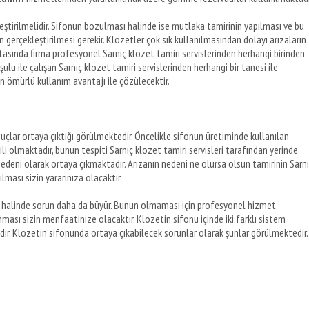
ştirilmelidir. Sifonun bozulması halinde ise mutlaka tamirinin yapılması ve bu
n gerçekleştirilmesi gerekir. Klozetler çok sık kullanılmasından dolayı arızaların
ktasında firma profesyonel Sarnıç klozet tamiri servislerinden herhangi birinden
lu ile çalışan Sarnıç klozet tamiri servislerinden herhangi bir tanesi ile
 ömürlü kullanım avantajı ile çözülecektir.
uçlar ortaya çıktığı görülmektedir. Öncelikle sifonun üretiminde kullanılan
 olmaktadır, bunun tespiti Sarnıç klozet tamiri servisleri tarafından yerinde
 nedeni olarak ortaya çıkmaktadır. Arızanın nedeni ne olursa olsun tamirinin Sarn
lması sizin yararınıza olacaktır.
sı halinde sorun daha da büyür. Bunun olmaması için profesyonel hizmet
nması sizin menfaatinize olacaktır. Klozetin sifonu içinde iki farklı sistem
ir. Klozetin sifonunda ortaya çıkabilecek sorunlar olarak şunlar görülmektedir.