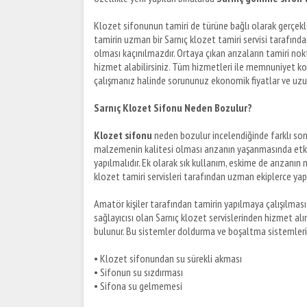
Klozet sifonunun tamiri de türüne bağlı olarak gerçekle
tamirin uzman bir Sarnıç klozet tamiri servisi tarafında
olması kaçınılmazdır. Ortaya çıkan arızaların tamiri no
hizmet alabilirsiniz. Tüm hizmetleri ile memnuniyet koşu
çalışmanız halinde sorununuz ekonomik fiyatlar ve uzun
Sarnıç Klozet Sifonu Neden Bozulur?
Klozet sifonu
neden bozulur incelendiğinde farklı son
malzemenin kalitesi olması arızanın yaşanmasında etkili
yapılmalıdır. Ek olarak sık kullanım, eskime de arızanın
klozet tamiri servisleri tarafından uzman ekiplerce yapı
Amatör kişiler tarafından tamirin yapılmaya çalışılma
sağlayıcısı olan Sarnıç klozet servislerinden hizmet alı
bulunur. Bu sistemler doldurma ve boşaltma sistemlerid
•
Klozet sifonundan su sürekli akması
•
Sifonun su sızdırması
•
Sifona su gelmemesi