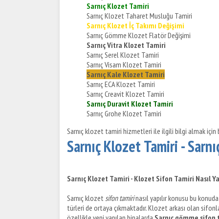
Sarnıç Klozet Tamiri
Sarnıç Klozet Taharet Musluğu Tamiri
Sarnıç Klozet İç Takımı Değişimi
Sarnıç Gömme Klozet Flatör Değişimi
Sarnıç Vitra Klozet Tamiri
Sarnıç Serel Klozet Tamiri
Sarnıç Visam Klozet Tamiri
Sarnıç Kale Klozet Tamiri
Sarnıç ECA Klozet Tamiri
Sarnıç Creavit Klozet Tamiri
Sarnıç Duravit Klozet Tamiri
Sarnıç Grohe Klozet Tamiri
Sarnıç klozet tamiri hizmetleri ile ilgili bilgi almak için b
Sarnıç Klozet Tamiri - Sarnı
Sarnıç Klozet Tamiri - Klozet Sifon Tamiri Nasıl Ya
Sarnıç klozet
sifon tamiri
nasıl yapılır konusu bu konuda 
türleri de ortaya çıkmaktadır. Klozet arkası olan sifon
özellikle yeni yapılan binalarda
Sarnıç gömme sifon 