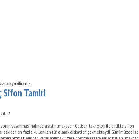
izi arayabilirsiniz.
ç Sifon Tamiri
pılır?
sorun yaşanması halinde araştırılmaktadır. Gelişen teknoloji ile birlikte sifon
lar eskiden en fazla kullanılan tür olarak dikkatleri çekmekteydi. Günümüzde ise
tamiri
hizmetlerinden yararlanılmak üzere gömme rezervuarlar kullanılmaktadı