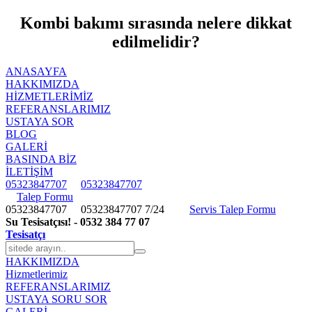
Kombi bakımı sırasında nelere dikkat
edilmelidir?
ANASAYFA
HAKKIMIZDA
HIZMETLERIMIZ
REFERANSLARIMIZ
USTAYA SOR
BLOG
GALERİ
BASINDA BİZ
İLETİŞİM
05323847707
05323847707
Talep Formu
05323847707
05323847707
7/24
Servis Talep Formu
Su Tesisatçısı! - 0532 384 77 07
Tesisatçı
HAKKIMIZDA
Hizmetlerimiz
REFERANSLARIMIZ
USTAYA SORU SOR
GALERİ