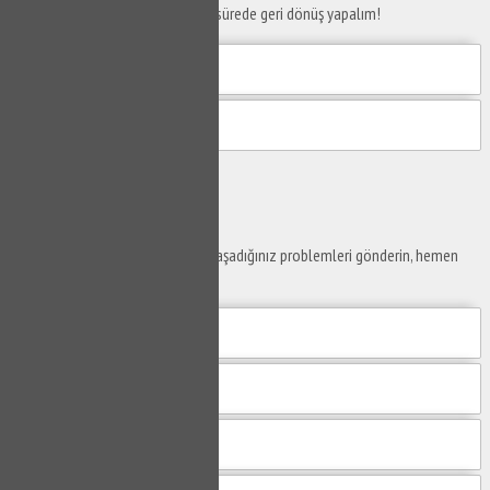
Telefon numaranızı bırakın en kısa sürede geri dönüş yapalım!
Gönder
Ustaya
Sor
Yaşam alanlarınız ve ofislerinizde yaşadığınız problemleri gönderin, hemen
yanıtlayalım.