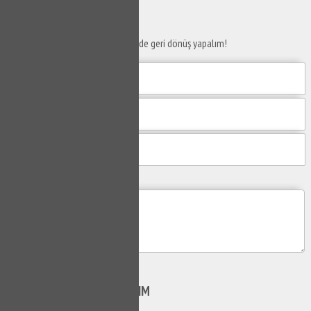
SERVİS TALEP
FORMU
Taleplerinizi bize iletin en kısa sürede geri dönüş yapalım!
Mesajım
Gönder
SİZİ
ARAYALIM