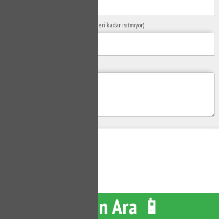
Sorunuzun Başlığı
(Örn: Kombim yeteri kadar ısıtmıyor)
Yaşadığınız Problemler
Gönder
Su Tesisatçısı
Hemen Ara 📱
Tüm hakları saklıdır.