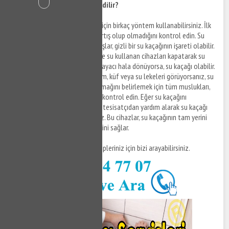
Evde su kaçağı nasıl tespit edilir?
Evde su kaçağını tespit etmek için birkaç yöntem kullanabilirsiniz. İlk
olarak, su faturanızda ani bir artış olup olmadığını kontrol edin. Su
faturasındaki beklenmedik artışlar, gizli bir su kaçağının işareti olabilir.
Ayrıca, evdeki tüm muslukları ve su kullanan cihazları kapatarak su
sayacını kontrol edin. Eğer su sayacı hala dönüyorsa, su kaçağı olabilir.
Duvarlarda veya tavanlarda nem, küf veya su lekeleri görüyorsanız, su
kaçağı olabilir. Su kaçağının kaynağını belirlemek için tüm muslukları,
duş başlıklarını ve su borularını kontrol edin. Eğer su kaçağını
bulamazsanız, profesyonel bir tesisatçıdan yardım alarak su kaçağı
tespit cihazları kullanabilirsiniz. Bu cihazlar, su kaçağının tam yerini
belirleyerek sorunun çözülmesini sağlar.
Daha fazla bilgi ve destek talepleriniz için bizi arayabilirsiniz.