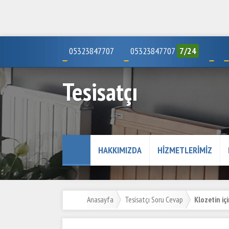
05323847707
05323847707
7/24
Tesisatçı
HAKKIMIZDA
HIZMETLERIMIZ
Anasayfa
Tesisatçı Soru Cevap
Klozetin içi