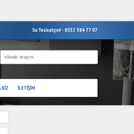
Su Tesisatçısı! - 0532 384 77 07
 BİZ
İLETİŞİM