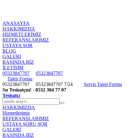
ANASAYFA
HAKKIMIZDA
HIZMETLERIMIZ
REFERANSLARIMIZ
USTAYA SOR
BLOG
GALERİ
BASINDA BİZ
İLETİŞİM
05323847707
05323847707
Talep Formu
05323847707
05323847707
7/24
Servis Talep Formu
Su Tesisatçısı! - 0532 384 77 07
Tesisatçı
HAKKIMIZDA
Hizmetlerimiz
REFERANSLARIMIZ
USTAYA SORU SOR
GALERİ
BASINDA BİZ