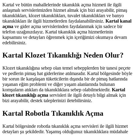
Kartal ve bütün mahallelerinde tıkanıklık açma hizmeti ile ilgili
anlaşmalı servislerimizden hizmet almak için bizi arayabilir, pimaş
tıkanıklıkları, klozet tıkanıklıkları, tuvalet tıkanıklıkları ve banyo
tıkanıklıkları ile ilgili hizmetlerden faydalanabilirsiniz.
Kartal kanal
açma
ve gider açma servislerinden faydalanmak için sadece bir
telefon uzağınızdayız. Kartal tıkanıklık açma hizmetlerinin
kapsamını ve detayları öğrenmek için içeriğimizi okumaya devam
edebilirsiniz.
Kartal Klozet Tıkanıklığı Neden Olur?
Klozet tıkanıklığına sebep olan temel sebepplerden bir tanesi peçete
ve pedlerin pimaş hat giderlerine atılmasıdır. Kartal bölgesinde böyle
bir sorun ile karşılaşan tüketicilerin dışında bir de pimaş hatlarında
yaşanan eğim problemi ve diğer yaşam alanlarında bulunan
komşuların atıkları da tıkanıklıklara sebep olabilmektedir.
Kartal
klozet tıkanıklığı açma
servisleri ile ilgili detaylı bilgi almak için
bizi arayabilir, destek taleplerinizi iletebilirsiniz.
Kartal Robotla Tıkanıklık Açma
Kartal bölgesinde robotla tıkanıklık açma servisleri ile ilgili hizmet
detayları şu şekildedir. Yaşamış olduğunuz tıkanıklıklara müdahale