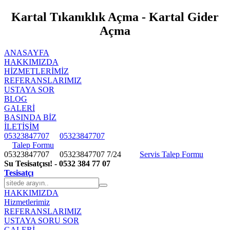
Kartal Tıkanıklık Açma - Kartal Gider
Açma
ANASAYFA
HAKKIMIZDA
HIZMETLERIMIZ
REFERANSLARIMIZ
USTAYA SOR
BLOG
GALERİ
BASINDA BİZ
İLETİŞİM
05323847707
05323847707
Talep Formu
05323847707
05323847707
7/24
Servis Talep Formu
Su Tesisatçısı! - 0532 384 77 07
Tesisatçı
HAKKIMIZDA
Hizmetlerimiz
REFERANSLARIMIZ
USTAYA SORU SOR
GALERİ