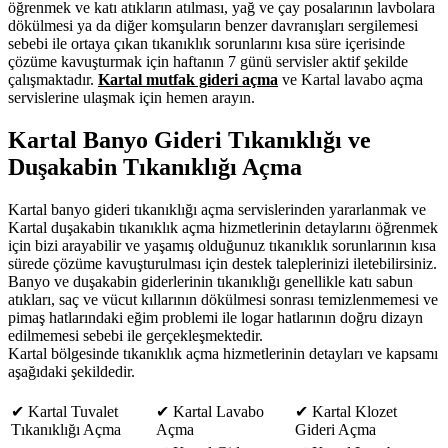
öğrenmek ve katı atıkların atılması, yağ ve çay posalarının lavbolara
dökülmesi ya da diğer komşuların benzer davranışları sergilemesi
sebebi ile ortaya çıkan tıkanıklık sorunlarını kısa süre içerisinde
çözüme kavuşturmak için haftanın 7 günü servisler aktif şekilde
çalışmaktadır.
Kartal mutfak gideri açma
ve Kartal lavabo açma
servislerine ulaşmak için hemen arayın.
Kartal Banyo Gideri Tıkanıklığı ve
Duşakabin Tıkanıklığı Açma
Kartal banyo gideri tıkanıklığı açma servislerinden yararlanmak ve
Kartal duşakabin tıkanıklık açma hizmetlerinin detaylarını öğrenmek
için bizi arayabilir ve yaşamış olduğunuz tıkanıklık sorunlarının kısa
sürede çözüme kavuşturulması için destek taleplerinizi iletebilirsiniz.
Banyo ve duşakabin giderlerinin tıkanıklığı genellikle katı sabun
atıkları, saç ve vücut kıllarının dökülmesi sonrası temizlenmemesi ve
pimaş hatlarındaki eğim problemi ile logar hatlarının doğru dizayn
edilmemesi sebebi ile gerçekleşmektedir.
Kartal bölgesinde tıkanıklık açma hizmetlerinin detayları ve kapsamı
aşağıdaki şekildedir.
✔ Kartal Tuvalet
✔ Kartal Lavabo
✔ Kartal Klozet
Tıkanıklığı Açma
Açma
Gideri Açma