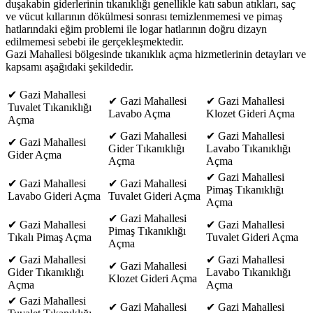
duşakabin giderlerinin tıkanıklığı genellikle katı sabun atıkları, saç
ve vücut kıllarının dökülmesi sonrası temizlenmemesi ve pimaş
hatlarındaki eğim problemi ile logar hatlarının doğru dizayn
edilmemesi sebebi ile gerçekleşmektedir.
Gazi Mahallesi bölgesinde tıkanıklık açma hizmetlerinin detayları ve
kapsamı aşağıdaki şekildedir.
✔ Gazi Mahallesi
✔ Gazi Mahallesi
✔ Gazi Mahallesi
Tuvalet Tıkanıklığı
Lavabo Açma
Klozet Gideri Açma
Açma
✔ Gazi Mahallesi
✔ Gazi Mahallesi
✔ Gazi Mahallesi
Gider Tıkanıklığı
Lavabo Tıkanıklığı
Gider Açma
Açma
Açma
✔ Gazi Mahallesi
✔ Gazi Mahallesi
✔ Gazi Mahallesi
Pimaş Tıkanıklığı
Lavabo Gideri Açma
Tuvalet Gideri Açma
Açma
✔ Gazi Mahallesi
✔ Gazi Mahallesi
✔ Gazi Mahallesi
Pimaş Tıkanıklığı
Tıkalı Pimaş Açma
Tuvalet Gideri Açma
Açma
✔ Gazi Mahallesi
✔ Gazi Mahallesi
✔ Gazi Mahallesi
Gider Tıkanıklığı
Lavabo Tıkanıklığı
Klozet Gideri Açma
Açma
Açma
✔ Gazi Mahallesi
✔ Gazi Mahallesi
✔ Gazi Mahallesi