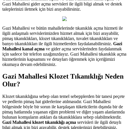
Gazi Mahallesi gider açma servisleri ile ilgili bilgi almak ve destek
taleplerinizi iletmek için bizi arayabilirsiniz.
Gazi Mahallesi ve bütün mahallelerinde tıkanıklık açma hizmeti ile
ilgili anlaşmalı servislerimizden hizmet almak için bizi arayabilir,
pimaş tıkanıklıkları, klozet tıkanıklıkları, tuvalet tıkanıklıkları ve
banyo tıkanıklıkları ile ilgili hizmetlerden faydalanabilirsiniz.
Gazi
Mahallesi kanal açma
ve gider açma servislerinden faydalanmak
için sadece bir telefon uzağınızdayız. Gazi Mahallesi tıkanıklık açma
hizmetlerinin kapsamını ve detayları öğrenmek için içeriğimizi
okumaya devam edebilirsiniz.
Gazi Mahallesi Klozet Tıkanıklığı Neden
Olur?
Klozet tıkanıklığına sebep olan temel sebepplerden bir tanesi peçete
ve pedlerin pimaş hat giderlerine atılmasıdır. Gazi Mahallesi
bölgesinde böyle bir sorun ile karşılaşan tüketicilerin dışında bir de
pimaş hatlarında yaşanan eğim problemi ve diğer yaşam alanlarında
bulunan komşuların atıkları da tıkanıklıklara sebep olabilmektedir.
Gazi Mahallesi klozet tıkanıklığı açma
servisleri ile ilgili detaylı
bilgi almak için bizi arayabilir, destek taleplerinizi iletebilirsiniz.