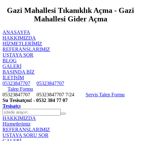
Gazi Mahallesi Tıkanıklık Açma - Gazi
Mahallesi Gider Açma
ANASAYFA
HAKKIMIZDA
HIZMETLERIMIZ
REFERANSLARIMIZ
USTAYA SOR
BLOG
GALERİ
BASINDA BİZ
İLETİŞİM
05323847707
05323847707
Talep Formu
05323847707
05323847707
7/24
Servis Talep Formu
Su Tesisatçısı! - 0532 384 77 07
Tesisatçı
HAKKIMIZDA
Hizmetlerimiz
REFERANSLARIMIZ
USTAYA SORU SOR
GALERİ