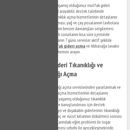
Abbasağa ve mahallelerinde yaşamış olduğunuz mutfak gideri
tıkanıklıkarının çözümü için bizi arayabilir, destek talebinde
bulunabilirsiniz. Abbasağa tıkanıklık açma hizmetlerinin detaylarını
öğrenmek ve katı atıkların atılması, yağ ve çay posalarının lavbolara
dökülmesi ya da diğer komşuların benzer davranışları sergilemesi
sebebi ile ortaya çıkan tıkanıklık sorunlarını kısa süre içerisinde
çözüme kavuşturmak için haftanın 7 günü servisler aktif şekilde
çalışmaktadır.
Abbasağa mutfak gideri açma
ve Abbasağa lavabo
açma servislerine ulaşmak için hemen arayın.
Abbasağa Banyo Gideri Tıkanıklığı ve
Duşakabin Tıkanıklığı Açma
Abbasağa banyo gideri tıkanıklığı açma servislerinden yararlanmak ve
Abbasağa duşakabin tıkanıklık açma hizmetlerinin detaylarını
öğrenmek için bizi arayabilir ve yaşamış olduğunuz tıkanıklık
sorunlarının kısa sürede çözüme kavuşturulması için destek
taleplerinizi iletebilirsiniz. Banyo ve duşakabin giderlerinin tıkanıklığı
genellikle katı sabun atıkları, saç ve vücut kıllarının dökülmesi sonrası
temizlenmemesi ve pimaş hatlarındaki eğim problemi ile logar
hatlarının doğru dizayn edilmemesi sebebi ile gerçekleşmektedir.