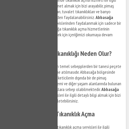
anlaşmalı servislerimizden hizmet almak için bizi arayabilir, pimaş
tıkanıklıkları, klozet tıkanıklıkları, tuvalet tıkanıklıkları ve banyo
tıkanıklıkları ile ilgili hizmetlerden faydalanabilirsiniz.
Abbasağa
kanal açma
ve gider açma servislerinden faydalanmak için sadece bir
telefon uzağınızdayız. Abbasağa tıkanıklık açma hizmetlerinin
kapsamını ve detayları öğrenmek için içeriğimizi okumaya devam
edebilirsiniz.
Abbasağa Klozet Tıkanıklığı Neden Olur?
Klozet tıkanıklığına sebep olan temel sebepplerden bir tanesi peçete
ve pedlerin pimaş hat giderlerine atılmasıdır. Abbasağa bölgesinde
böyle bir sorun ile karşılaşan tüketicilerin dışında bir de pimaş
hatlarında yaşanan eğim problemi ve diğer yaşam alanlarında bulunan
komşuların atıkları da tıkanıklıklara sebep olabilmektedir.
Abbasağa
klozet tıkanıklığı açma
servisleri ile ilgili detaylı bilgi almak için bizi
arayabilir, destek taleplerinizi iletebilirsiniz.
Abbasağa Robotla Tıkanıklık Açma
Abbasağa bölgesinde robotla tıkanıklık açma servisleri ile ilgili