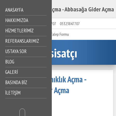
Abbasağa Tıkanıklık Açma - Abbasağa Gider Açma
ANASAYFA
HAKKIMIZDA
05323847707
05323847707
HIZMETLERIMIZ
Talep Formu
REFERANSLARIMIZ
Tesisatçı
USTAYA SOR
BLOG
GALERİ
Abbasağa Tıkanıklık Açma -
BASINDA BİZ
Abbasağa Gider Açma
İLETİŞİM
15 Mart 2023
354 Görüntüleme
İçindekiler