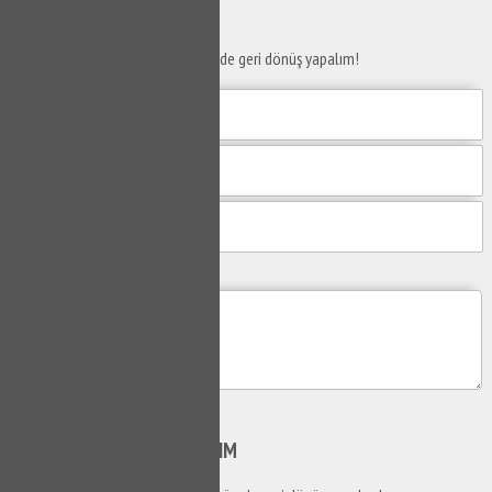
SERVİS TALEP
FORMU
Taleplerinizi bize iletin en kısa sürede geri dönüş yapalım!
Mesajım
Gönder
SİZİ
ARAYALIM