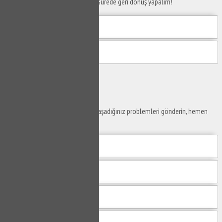
Telefon numaranızı bırakın en kısa sürede geri dönüş yapalım!
Gönder
Ustaya
Sor
Yaşam alanlarınız ve ofislerinizde yaşadığınız problemleri gönderin, hemen
yanıtlayalım.