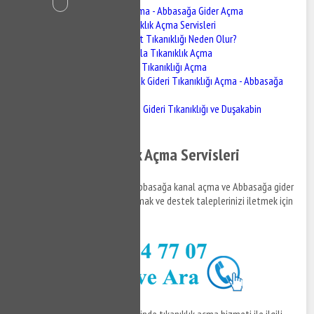
Abbasağa Tıkanıklık Açma - Abbasağa Gider Açma
Abbasağa Tıkanıklık Açma Servisleri
Abbasağa Klozet Tıkanıklığı Neden Olur?
Abbasağa Robotla Tıkanıklık Açma
Abbasağa Pimaş Tıkanıklığı Açma
Abbasağa Mutfak Gideri Tıkanıklığı Açma - Abbasağa
Lavabo Açma
Abbasağa Banyo Gideri Tıkanıklığı ve Duşakabin
Tıkanıklığı Açma
Abbasağa Tıkanıklık Açma Servisleri
Abbasağa tıkanıklık açma ve Abbasağa kanal açma ve Abbasağa gider
açma servisleri ile ilgili bilgi almak ve destek taleplerinizi iletmek için
bizi arayabilirsiniz.
Abbasağa ve bütün mahallelerinde tıkanıklık açma hizmeti ile ilgili