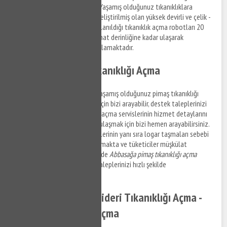
hizmet detayları şu şekildedir. Yaşamış olduğunuz tıkanıklıklara
müdahale edilmesi amacı ile geliştirilmiş olan yüksek devirli ve çelik -
galvaniz karışımı halatların kullanıldığı tıkanıklık açma robotları 20
metre - 25 metre civarında bir hat derinliğine kadar ulaşarak
tıkanıklıkların giderilmesini sağlamaktadır.
Abbasağa Pimaş Tıkanıklığı Açma
Abbasağa ve mahallelerinde yaşamış olduğunuz pimaş tıkanıklığı
problemleri ile ilgili çözümler için bizi arayabilir, destek taleplerinizi
iletebilirsiniz. Abbasağa pimaş açma servislerinin hizmet detaylarını
öğrenmek ve servis bilgilerine ulaşmak için bizi hemen arayabilirsiniz.
Katı atıkların ve eğim problemlerinin yanı sıra logar taşmaları sebebi
ile tıkanıklık problemleri yaşanmakta ve tüketiciler müşkülat
yaşamaktadır. Kısa süre içerisinde
Abbasağa pimaş tıkanıklığı açma
servislerine ulaşabilir, destek taleplerinizi hızlı şekilde
ulaştırabilirsiniz.
Abbasağa Mutfak Gideri Tıkanıklığı Açma -
Abbasağa Lavabo Açma