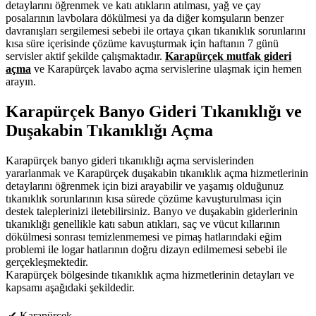
detaylarını öğrenmek ve katı atıkların atılması, yağ ve çay
posalarının lavbolara dökülmesi ya da diğer komşuların benzer
davranışları sergilemesi sebebi ile ortaya çıkan tıkanıklık sorunlarını
kısa süre içerisinde çözüme kavuşturmak için haftanın 7 günü
servisler aktif şekilde çalışmaktadır.
Karapürçek mutfak gideri
açma
ve Karapürçek lavabo açma servislerine ulaşmak için hemen
arayın.
Karapürçek Banyo Gideri Tıkanıklığı ve
Duşakabin Tıkanıklığı Açma
Karapürçek banyo gideri tıkanıklığı açma servislerinden
yararlanmak ve Karapürçek duşakabin tıkanıklık açma hizmetlerinin
detaylarını öğrenmek için bizi arayabilir ve yaşamış olduğunuz
tıkanıklık sorunlarının kısa sürede çözüme kavuşturulması için
destek taleplerinizi iletebilirsiniz. Banyo ve duşakabin giderlerinin
tıkanıklığı genellikle katı sabun atıkları, saç ve vücut kıllarının
dökülmesi sonrası temizlenmemesi ve pimaş hatlarındaki eğim
problemi ile logar hatlarının doğru dizayn edilmemesi sebebi ile
gerçekleşmektedir.
Karapürçek bölgesinde tıkanıklık açma hizmetlerinin detayları ve
kapsamı aşağıdaki şekildedir.
✔ Karapürçek