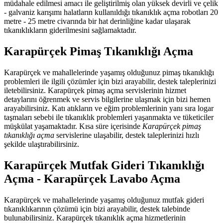
müdahale edilmesi amacı ile geliştirilmiş olan yüksek devirli ve çelik
- galvaniz karışımı halatların kullanıldığı tıkanıklık açma robotları 20
metre - 25 metre civarında bir hat derinliğine kadar ulaşarak
tıkanıklıkların giderilmesini sağlamaktadır.
Karapürçek Pimaş Tıkanıklığı Açma
Karapürçek ve mahallelerinde yaşamış olduğunuz pimaş tıkanıklığı
problemleri ile ilgili çözümler için bizi arayabilir, destek taleplerinizi
iletebilirsiniz. Karapürçek pimaş açma servislerinin hizmet
detaylarını öğrenmek ve servis bilgilerine ulaşmak için bizi hemen
arayabilirsiniz. Katı atıkların ve eğim problemlerinin yanı sıra logar
taşmaları sebebi ile tıkanıklık problemleri yaşanmakta ve tüketiciler
müşkülat yaşamaktadır. Kısa süre içerisinde
Karapürçek pimaş
tıkanıklığı açma
servislerine ulaşabilir, destek taleplerinizi hızlı
şekilde ulaştırabilirsiniz.
Karapürçek Mutfak Gideri Tıkanıklığı
Açma - Karapürçek Lavabo Açma
Karapürçek ve mahallelerinde yaşamış olduğunuz mutfak gideri
tıkanıklıkarının çözümü için bizi arayabilir, destek talebinde
bulunabilirsiniz. Karapürçek tıkanıklık açma hizmetlerinin