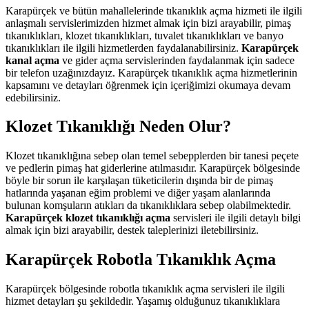
Karapürçek ve bütün mahallelerinde tıkanıklık açma hizmeti ile ilgili
anlaşmalı servislerimizden hizmet almak için bizi arayabilir, pimaş
tıkanıklıkları, klozet tıkanıklıkları, tuvalet tıkanıklıkları ve banyo
tıkanıklıkları ile ilgili hizmetlerden faydalanabilirsiniz.
Karapürçek
kanal açma
ve gider açma servislerinden faydalanmak için sadece
bir telefon uzağınızdayız. Karapürçek tıkanıklık açma hizmetlerinin
kapsamını ve detayları öğrenmek için içeriğimizi okumaya devam
edebilirsiniz.
Klozet Tıkanıklığı Neden Olur?
Klozet tıkanıklığına sebep olan temel sebepplerden bir tanesi peçete
ve pedlerin pimaş hat giderlerine atılmasıdır. Karapürçek bölgesinde
böyle bir sorun ile karşılaşan tüketicilerin dışında bir de pimaş
hatlarında yaşanan eğim problemi ve diğer yaşam alanlarında
bulunan komşuların atıkları da tıkanıklıklara sebep olabilmektedir.
Karapürçek klozet tıkanıklığı açma
servisleri ile ilgili detaylı bilgi
almak için bizi arayabilir, destek taleplerinizi iletebilirsiniz.
Karapürçek Robotla Tıkanıklık Açma
Karapürçek bölgesinde robotla tıkanıklık açma servisleri ile ilgili
hizmet detayları şu şekildedir. Yaşamış olduğunuz tıkanıklıklara