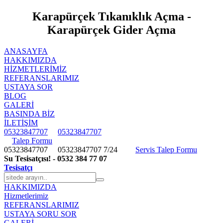
Karapürçek Tıkanıklık Açma -
Karapürçek Gider Açma
ANASAYFA
HAKKIMIZDA
HIZMETLERIMIZ
REFERANSLARIMIZ
USTAYA SOR
BLOG
GALERİ
BASINDA BİZ
İLETİŞİM
05323847707
05323847707
Talep Formu
05323847707
05323847707
7/24
Servis Talep Formu
Su Tesisatçısı! - 0532 384 77 07
Tesisatçı
HAKKIMIZDA
Hizmetlerimiz
REFERANSLARIMIZ
USTAYA SORU SOR
GALERİ