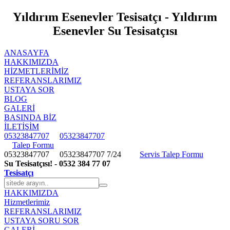
Yıldırım Esenevler Tesisatçı - Yıldırım
Esenevler Su Tesisatçısı
ANASAYFA
HAKKIMIZDA
HIZMETLERIMIZ
REFERANSLARIMIZ
USTAYA SOR
BLOG
GALERİ
BASINDA BİZ
İLETİŞİM
05323847707
05323847707
Talep Formu
05323847707
05323847707
7/24
Servis Talep Formu
Su Tesisatçısı! - 0532 384 77 07
Tesisatçı
HAKKIMIZDA
Hizmetlerimiz
REFERANSLARIMIZ
USTAYA SORU SOR
GALERİ