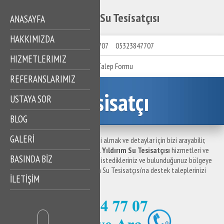
Yıldırım Su Tesisatçısı
ANASAYFA
HAKKIMIZDA
05323847707
05323847707
HIZMETLERIMIZ
Talep Formu
REFERANSLARIMIZ
Tesisatçı
USTAYA SOR
BLOG
GALERİ
Yıldırım Su Tesisatçısı ile ilgili bilgi almak ve detaylar için bizi arayabilir,
destek taleplerinizi iletebilirsiniz.
Yıldırım Su Tesisatçısı
hizmetleri ve
BASINDA BİZ
hizmet bölgelerine ilişkin sormak istedikleriniz ve bulunduğunuz bölgeye
en yakın su tesisatçısı için Yıldırım Su Tesisatçısı'na destek taleplerinizi
İLETİŞİM
iletebilirsiniz.