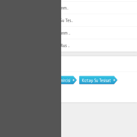
Yıldırım Şirinevler Tesisatçı - Yıldırım..
Bağlaraltı Tesisatçı - Bağlaraltı Su Tes..
Yıldırım Esenevler Tesisatçı - Yıldırım ..
Yıldırım Ulus Tesisatçı - Yıldırım Ulus ..
ETİKET BULUTU
Kıztaşı Sucu
Kıztaşı Su Tamircisi
Kıztaşı Su Tesisat
Kıztaşı Klozet Tamircisi
SERVİS TALEP
FORMU