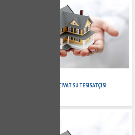
15 Kasım 2020
HACIVAT TESISATÇI - HACIVAT SU TESISATÇISI
544 kez okundu