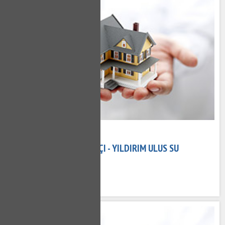
15 Kasım 2020
YILDIRIM ULUS TESISATÇI - YILDIRIM ULUS SU
TESISATÇISI
575 kez okundu