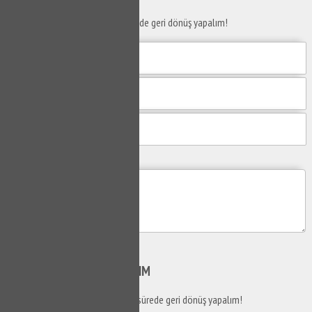
Taleplerinizi bize iletin en kısa sürede geri dönüş yapalım!
Mesajım
Gönder
SİZİ
ARAYALIM
Telefon numaranızı bırakın en kısa sürede geri dönüş yapalım!