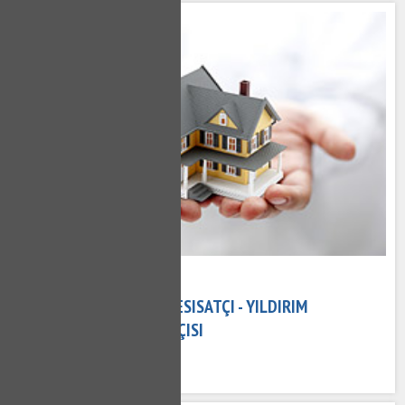
15 Kasım 2020
YILDIRIM ŞIRINEVLER TESISATÇI - YILDIRIM
ŞIRINEVLER SU TESISATÇISI
601 kez okundu