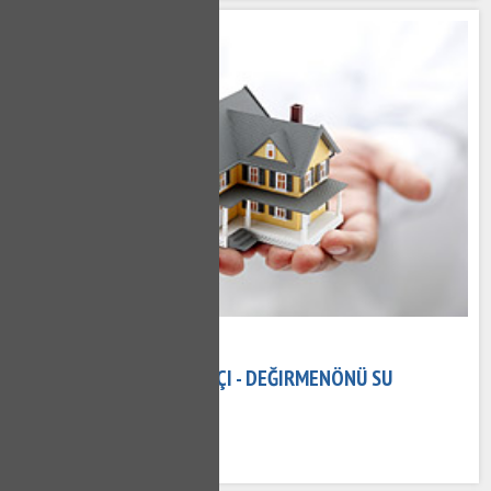
15 Kasım 2020
DEĞIRMENÖNÜ TESISATÇI - DEĞIRMENÖNÜ SU
TESISATÇISI
572 kez okundu