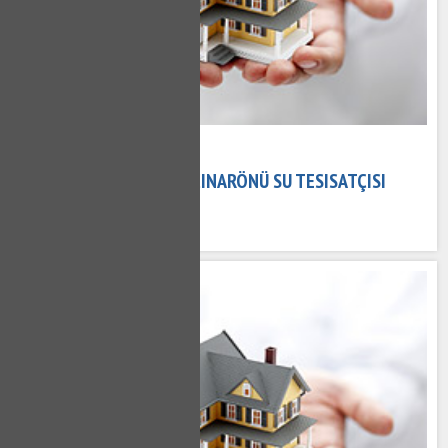
15 Kasım 2020
ÇINARÖNÜ TESISATÇI - ÇINARÖNÜ SU TESISATÇISI
523 kez okundu