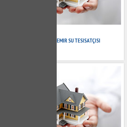
15 Kasım 2020
PIREMIR TESISATÇI - PIREMIR SU TESISATÇISI
518 kez okundu