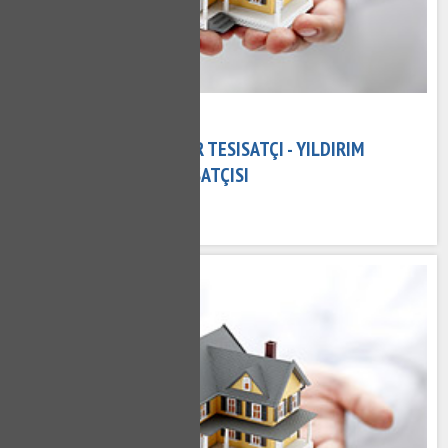
15 Kasım 2020
YILDIRIM ZÜMRÜTEVLER TESISATÇI - YILDIRIM
ZÜMRÜTEVLER SU TESISATÇISI
550 kez okundu