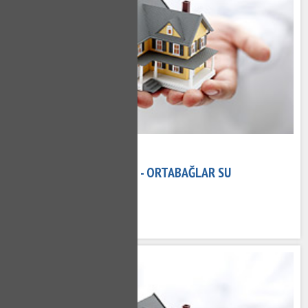
15 Kasım 2020
ORTABAĞLAR TESISATÇI - ORTABAĞLAR SU
TESISATÇISI
525 kez okundu