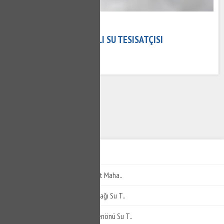
15 Kasım 2020
ERIKLI TESISATÇI - ERIKLI SU TESISATÇISI
584 kez okundu
1
2
3
4
YILDIRIM SU TESISATÇISI
Millet Mahallesi Tesisatçı - Millet Maha..
Arabayatağı Tesisatçı - Arabayatağı Su T..
Değirmenönü Tesisatçı - Değirmenönü Su T..