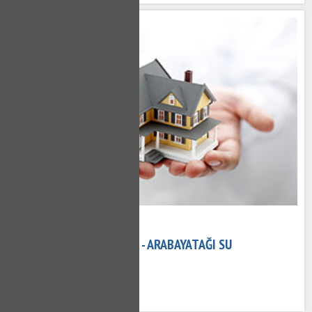
15 Kasım 2020
ARABAYATAĞI TESISATÇI - ARABAYATAĞI SU
TESISATÇISI
574 kez okundu