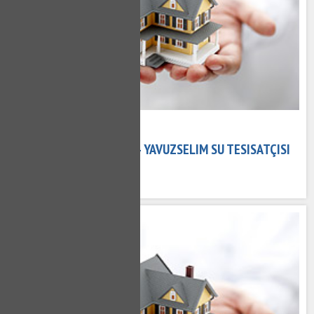
15 Kasım 2020
YAVUZSELIM TESISATÇI - YAVUZSELIM SU TESISATÇISI
511 kez okundu