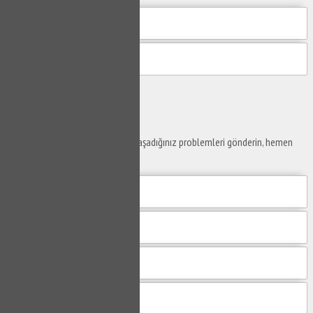
Gönder
Ustaya
Sor
Yaşam alanlarınız ve ofislerinizde yaşadığınız problemleri gönderin, hemen
yanıtlayalım.