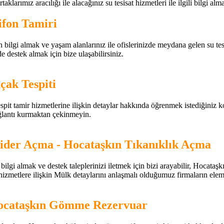
aklarımız aracılığı ile alacağınız su tesisat hizmetleri ile ilgili bilgi alm
ifon Tamiri
ilgi almak ve yaşam alanlarınız ile ofislerinizde meydana gelen su tesisat, 
e destek almak için bize ulaşabilirsiniz.
çak Tespiti
pit tamir hizmetlerine ilişkin detaylar hakkında öğrenmek istediğiniz konu
ağlantı kurmaktan çekinmeyin.
ider Açma - Hocataşkın Tıkanıklık Açma
ilgi almak ve destek taleplerinizi iletmek için bizi arayabilir, Hocataşk
 hizmetlere ilişkin Mülk detaylarını anlaşmalı olduğumuz firmaların elema
Hocataşkın Gömme Rezervuar