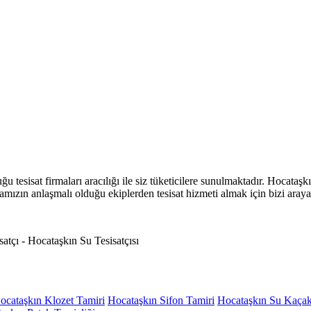
 tesisat firmaları aracılığı ile siz tüketicilere sunulmaktadır. Hocataş
firmamızın anlaşmalı olduğu ekiplerden tesisat hizmeti almak için bizi arayab
ocataşkın Klozet Tamiri
Hocataşkın Sifon Tamiri
Hocataşkın Su Kaça