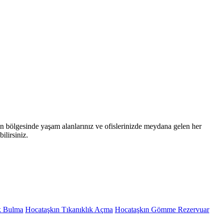
kın bölgesinde yaşam alanlarınız ve ofislerinizde meydana gelen her
ilirsiniz.
k Bulma
Hocataşkın Tıkanıklık Açma
Hocataşkın Gömme Rezervuar