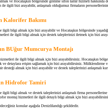
lmak ve Hocataşkın bölgesinde gömme sifon tamir hizmeti hakkında destek 
lgili bizi arayabilir, anlaşmalı olduğumuz firmaların personellerinin ve
n Kalorifer Bakımı
ilgili bilgi almak için bizi arayabilir ve Hocataşkın bölgesinde yaşadığını
leri ile ilgili bilgi almak için destek taleplerinizi iletmek için bizi araya
şkın BUğur Mumcurya Montajı
etleri ile ilgili bilgi almak için bizi arayabilirsiniz. Hocataşkın b
ve detaylara erişim sağlamak için bizi arayabilirsiniz. Mülklendirme v
desteği almak için bizi arayabilir ve destek taleplerinizi anlaşmalı kuru
ın Hidrofor Tamiri
ilgili bilgi almak ve destek taleplerinizi anlaşmalı firma personellerine 
ofor montaj hizmetleri ile ilgili detaylı bilgi almak için bizi arayabilirsini
bileceğiniz konular aşağıda Denizlilandığı şekildedir.