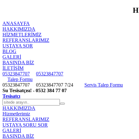
H
ANASAYFA
HAKKIMIZDA
HIZMETLERIMIZ
REFERANSLARIMIZ
USTAYA SOR
BLOG
GALERİ
BASINDA BİZ
İLETİŞİM
05323847707
05323847707
Talep Formu
05323847707
05323847707
7/24
Servis Talep Formu
Su Tesisatçısı! - 0532 384 77 07
Tesisatçı
HAKKIMIZDA
Hizmetlerimiz
REFERANSLARIMIZ
USTAYA SORU SOR
GALERİ
BASINDA BİZ