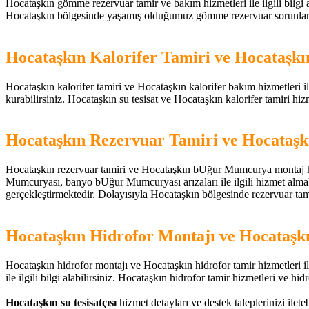
Hocataşkın gömme rezervuar tamir ve bakım hizmetleri ile ilgili bilgi a
Hocataşkın bölgesinde yaşamış olduğumuz gömme rezervuar sorunları ile i
Hocataşkın Kalorifer Tamiri ve Hocataşkı
Hocataşkın kalorifer tamiri ve Hocataşkın kalorifer bakım hizmetleri ile 
kurabilirsiniz. Hocataşkın su tesisat ve Hocataşkın kalorifer tamiri hizmet
Hocataşkın Rezervuar Tamiri ve Hocata
Hocataşkın rezervuar tamiri ve Hocataşkın bUğur Mumcurya montaj hizm
Mumcuryası, banyo bUğur Mumcuryası arızaları ile ilgili hizmet almak 
gerçekleştirmektedir. Dolayısıyla Hocataşkın bölgesinde rezervuar tamir 
Hocataşkın Hidrofor Montajı ve Hocataşk
Hocataşkın hidrofor montajı ve Hocataşkın hidrofor tamir hizmetleri ile 
ile ilgili bilgi alabilirsiniz. Hocataşkın hidrofor tamir hizmetleri ve hidr
Hocataşkın su tesisatçısı
hizmet detayları ve destek taleplerinizi ilete