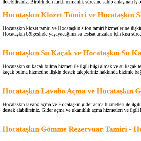
iletebilirsiniz. Birbirinden farklı uzmanlık süresine sahip anlaşmalı iş ort
Hocataşkın Klozet Tamiri ve Hocataşkın S
Hocataşkın klozet tamiri ve Hocataşkın sifon tamiri hizmetlerine ilişkin b
Hocataşkın bölgesinde yaşayacağınız su tesisat arızaları için kısa süred
Hocataşkın Su Kaçak ve Hocataşkın Su Ka
Hocataşkın su kaçak bulma hizmeti ile ilgili bilgi almak ve su kaçak tes
kaçak bulma hizmetine ilişkin destek talepleriniz hakkında bizimle b
Hocataşkın Lavabo Açma ve Hocataşkın G
Hocataşkın lavabo açma ve Hocataşkın gider açma hizmetleri ile ilgili b
destek alabilirsiniz. Gider açma ve tıkanıklık açma hizmetleri ve ilgili
Hocataşkın Gömme Rezervuar Tamiri - 