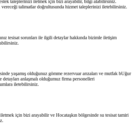
taleplerinizi iletmek için bizi arayabilir, bilgi alabilirsiniz.
receği talimatlar doğrultusunda hizmet taleplerinizi iletebilirsiniz.
z tesisat sorunları ile ilgili detaylar hakkında bizimle iletişim
bilirsiniz.
ölgesinde yaşamış olduğunuz gömme rezervuar arızaları ve mutfak bUğur
e detayları anlaşmalı olduğumuz firma personelleri
mlara iletebilirsiniz.
iletmek için bizi arayabilir ve Hocataşkın bölgesinde su tesisat tamiri
z.