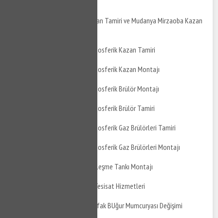
Kazan Bakımı
Mudanya Mirzaoba Kazan Tamiri ve Mudanya Mirzaoba Kazan
Montajı
Mudanya Mirzaoba Atmosferik Kazan Tamiri
Mudanya Mirzaoba Atmosferik Kazan Montajı
Mudanya Mirzaoba Atmosferik Brülör Montajı
Mudanya Mirzaoba Atmosferik Brülör Tamiri
Mudanya Mirzaoba Atmosferik Gaz Brülörleri Tamiri
Mudanya Mirzaoba Atmosferik Gaz Brülörleri Montajı
Mudanya Mirzaoba Genleşme Tankı Montajı
Mudanya Mirzaoba Su Tesisat Hizmetleri
Mudanya Mirzaoba Mutfak BUğur Mumcuryası Değişimi