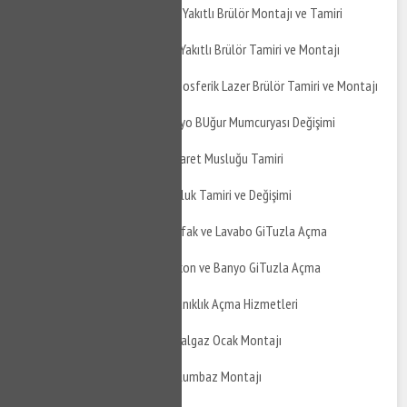
Mudanya Mirzaoba Gaz Yakıtlı Brülör Montajı ve Tamiri
Mudanya Mirzaoba Sıvı Yakıtlı Brülör Tamiri ve Montajı
Mudanya Mirzaoba Atmosferik Lazer Brülör Tamiri ve Montajı
Mudanya Mirzaoba Banyo BUğur Mumcuryası Değişimi
Mudanya Mirzaoba Taharet Musluğu Tamiri
Mudanya Mirzaoba Musluk Tamiri ve Değişimi
Mudanya Mirzaoba Mutfak ve Lavabo GiTuzla Açma
Mudanya Mirzaoba Balkon ve Banyo GiTuzla Açma
Mudanya Mirzaoba Tıkanıklık Açma Hizmetleri
Mudanya Mirzaoba Doğalgaz Ocak Montajı
Mudanya Mirzaoba Davlumbaz Montajı