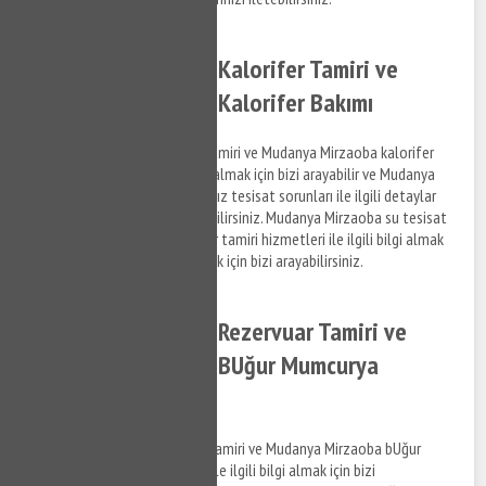
Mudanya Mirzaoba Kalorifer Tamiri ve
Mudanya Mirzaoba Kalorifer Bakımı
Mudanya Mirzaoba kalorifer tamiri ve Mudanya Mirzaoba kalorifer
bakım hizmetleri ile ilgili bilgi almak için bizi arayabilir ve Mudanya
Mirzaoba bölgesinde yaşadığınız tesisat sorunları ile ilgili detaylar
hakkında bizimle iletişim kurabilirsiniz. Mudanya Mirzaoba su tesisat
ve Mudanya Mirzaoba kalorifer tamiri hizmetleri ile ilgili bilgi almak
için destek taleplerinizi iletmek için bizi arayabilirsiniz.
Mudanya Mirzaoba Rezervuar Tamiri ve
Mudanya Mirzaoba BUğur Mumcurya
Montajı
Mudanya Mirzaoba rezervuar tamiri ve Mudanya Mirzaoba bUğur
Mumcurya montaj hizmetleri ile ilgili bilgi almak için bizi