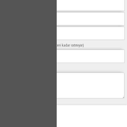
Sorunuzun Başlığı
(Örn: Kombim yeteri kadar ısıtmıyor)
Yaşadığınız Problemler
Gönder