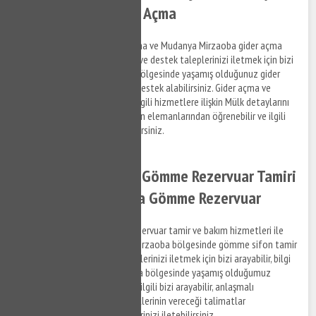
Mirzaoba Tıkanıklık Açma
Mudanya Mirzaoba lavabo açma ve Mudanya Mirzaoba gider açma
hizmetleri ile ilgili bilgi almak ve destek taleplerinizi iletmek için bizi
arayabilir, Mudanya Mirzaoba bölgesinde yaşamış olduğunuz gider
tıkanıklık problemleri ile ilgili destek alabilirsiniz. Gider açma ve
tıkanıklık açma hizmetleri ve ilgili hizmetlere ilişkin Mülk detaylarını
anlaşmalı olduğumuz firmaların elemanlarından öğrenebilir ve ilgili
hizmetler hakkında bilgi alabilirsiniz.
Mudanya Mirzaoba Gömme Rezervuar Tamiri
- Mudanya Mirzaoba Gömme Rezervuar
Mudanya Mirzaoba gömme rezervuar tamir ve bakım hizmetleri ile
ilgili bilgi almak ve Mudanya Mirzaoba bölgesinde gömme sifon tamir
hizmeti hakkında destek taleplerinizi iletmek için bizi arayabilir, bilgi
alabilirsiniz. Mudanya Mirzaoba bölgesinde yaşamış olduğumuz
gömme rezervuar sorunları ile ilgili bizi arayabilir, anlaşmalı
olduğumuz firmaların personellerinin vereceği talimatlar
doğrultusunda hizmet taleplerinizi iletebilirsiniz.