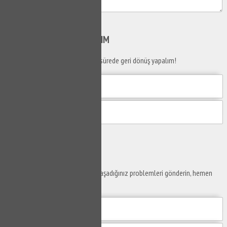
Gönder
SİZİ
ARAYALIM
Telefon numaranızı bırakın en kısa sürede geri dönüş yapalım!
Gönder
Ustaya
Sor
Yaşam alanlarınız ve ofislerinizde yaşadığınız problemleri gönderin, hemen
yanıtlayalım.