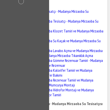
İçindekiler
Mudanya Mirzaoba Tesisatçı - Mudanya Mirzaoba Su
Tesisatçısı
Mudanya Mirzaoba Tesisatçı - Mudanya Mirzaoba Su
Tesisatçısı
Mudanya Mirzaoba Klozet Tamiri ve Mudanya Mirzaoba
Sifon Tamiri
Mudanya Mirzaoba Su Kaçak ve Mudanya Mirzaoba Su
Kaçak Tespiti
Mudanya Mirzaoba Lavabo Açma ve Mudanya Mirzaoba
Gider Açma - Mudanya Mirzaoba Tıkanıklık Açma
Mudanya Mirzaoba Gömme Rezervuar Tamiri - Mudanya
Mirzaoba Gömme Rezervuar
Mudanya Mirzaoba Kalorifer Tamiri ve Mudanya
Mirzaoba Kalorifer Bakımı
Mudanya Mirzaoba Rezervuar Tamiri ve Mudanya
Mirzaoba BUğur Mumcurya Montajı
Mudanya Mirzaoba Hidrofor Montajı ve Mudanya
Mirzaoba Hidrofor Tamiri
Mudanya Mirzaoba Tesisatçı - Mudanya Mirzaoba Su Tesisatçısı