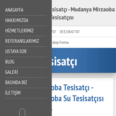
Mudanya Mirzaoba Tesisatçı - Mudanya Mirzaoba
ANASAYFA
Su Tesisatçısı
HAKKIMIZDA
HIZMETLERIMIZ
05323847707
05323847707
REFERANSLARIMIZ
Talep Formu
USTAYA SOR
Tesisatçı
BLOG
GALERİ
BASINDA BİZ
Mudanya Mirzaoba Tesisatçı -
İLETİŞİM
Mudanya Mirzaoba Su Tesisatçısı
15 Kasım 2020
525 Görüntüleme