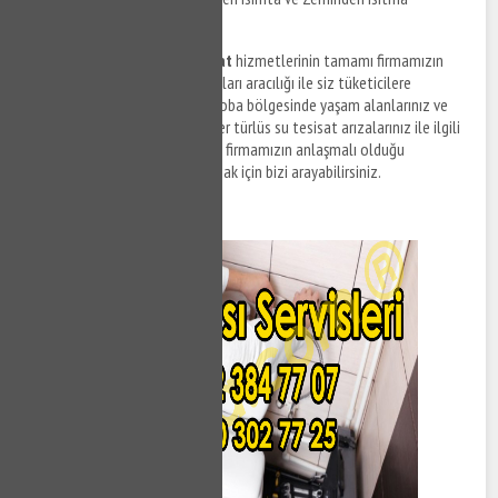
Uygulaması
Mudanya Mirzaoba su tesisat
hizmetlerinin tamamı firmamızın
anlaşmalı olduğu tesisat firmaları aracılığı ile siz tüketicilere
sunulmaktadır. Mudanya Mirzaoba bölgesinde yaşam alanlarınız ve
ofislerinizde meydana gelen her türlüs su tesisat arızalarınız ile ilgili
destek taleplerinizi iletmek ve firmamızın anlaşmalı olduğu
ekiplerden tesisat hizmeti almak için bizi arayabilirsiniz.