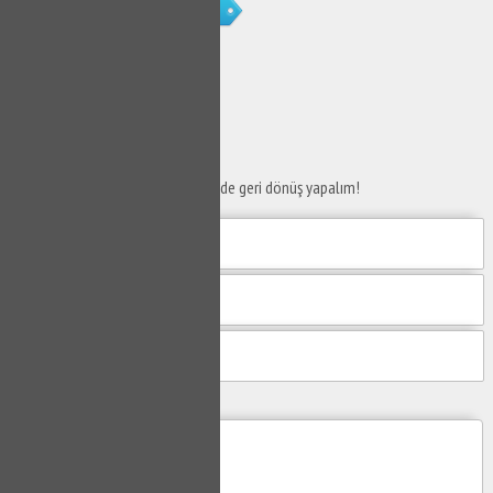
Mudanya Mirzaoba Petek Temizliği
SERVİS TALEP
FORMU
Taleplerinizi bize iletin en kısa sürede geri dönüş yapalım!
Mesajım