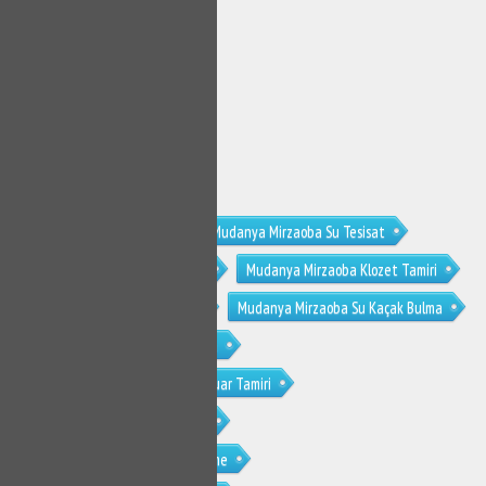
Mudanya Mirzaoba Tesisat
Mudanya Mirzaoba Su Tesisat
Mudanya Mirzaoba Su Tesisatçısı
Mudanya Mirzaoba Klozet Tamiri
Mudanya Mirzaoba Sifon Tamiri
Mudanya Mirzaoba Su Kaçak Bulma
Mudanya Mirzaoba Tıkanıklık Açma
Mudanya Mirzaoba Gömme Rezervuar Tamiri
Mudanya Mirzaoba Musluk Tamiri
Mudanya Mirzaoba Petek Temizleme