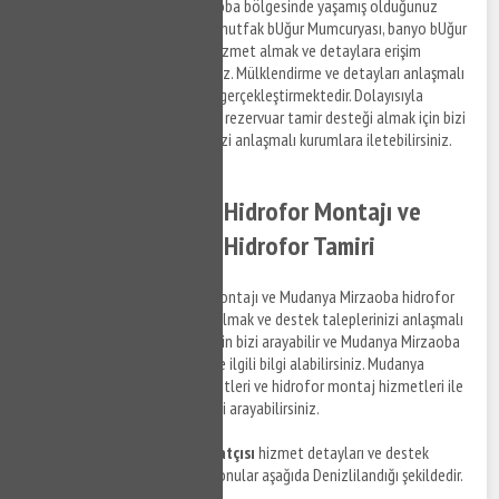
arayabilirsiniz. Mudanya Mirzaoba bölgesinde yaşamış olduğunuz
gömme rezervuar arızaları ve mutfak bUğur Mumcuryası, banyo bUğur
Mumcuryası arızaları ile ilgili hizmet almak ve detaylara erişim
sağlamak için bizi arayabilirsiniz. Mülklendirme ve detayları anlaşmalı
olduğumuz firma personelleri gerçekleştirmektedir. Dolayısıyla
Mudanya Mirzaoba bölgesinde rezervuar tamir desteği almak için bizi
arayabilir ve destek taleplerinizi anlaşmalı kurumlara iletebilirsiniz.
Mudanya Mirzaoba Hidrofor Montajı ve
Mudanya Mirzaoba Hidrofor Tamiri
Mudanya Mirzaoba hidrofor montajı ve Mudanya Mirzaoba hidrofor
tamir hizmetleri ile ilgili bilgi almak ve destek taleplerinizi anlaşmalı
firma personellerine iletmek için bizi arayabilir ve Mudanya Mirzaoba
bölgesinde su tesisat tamiri ile ilgili bilgi alabilirsiniz. Mudanya
Mirzaoba hidrofor tamir hizmetleri ve hidrofor montaj hizmetleri ile
ilgili detaylı bilgi almak için bizi arayabilirsiniz.
Mudanya Mirzaoba su tesisatçısı
hizmet detayları ve destek
taleplerinizi iletebileceğiniz konular aşağıda Denizlilandığı şekildedir.