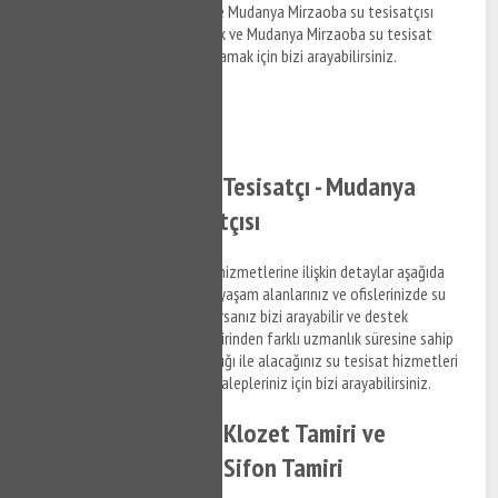
Mudanya Mirzaoba tesisatçı ve Mudanya Mirzaoba su tesisatçısı
hizmetleri hakkında bilgi almak ve Mudanya Mirzaoba su tesisat
hakkında detaylara erişim sağlamak için bizi arayabilirsiniz.
0532 384 77 07 ✆
Tıkla ve Ara ✆
Mudanya Mirzaoba Tesisatçı - Mudanya
Mirzaoba Su Tesisatçısı
Mudanya Mirzaoba su tesisat hizmetlerine ilişkin detaylar aşağıda
Denizlilandığı şekildedir. Sizde yaşam alanlarınız ve ofislerinizde su
tesisat ile ilgili bir arıza yaşıyorsanız bizi arayabilir ve destek
taleplerinizi iletebilirsiniz. Birbirinden farklı uzmanlık süresine sahip
anlaşmalı iş ortaklarımız aracılığı ile alacağınız su tesisat hizmetleri
ile ilgili bilgi almak ve destek talepleriniz için bizi arayabilirsiniz.
Mudanya Mirzaoba Klozet Tamiri ve
Mudanya Mirzaoba Sifon Tamiri