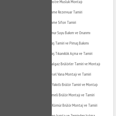
Mudanya Mirzaoba Ankastre Musluk Montajı
Mudanya Mirzaoba Gömme Rezervuar Tamiri
Mudanya Mirzaoba Gömme Sifon Tamiri
Mudanya Mirzaoba Yağmur Suyu Bakım ve Onarımı
Mudanya Mirzaoba Pimaş Tamiri ve Pimaş Bakımı
Mudanya Mirzaoba Pimaş Tıkanıklık Açma ve Tamiri
Mudanya Mirzaoba Doğalgaz Brülörler Tamiri ve Montajı
Mudanya Mirzaoba Küresel Vana Montajı ve Tamiri
Mudanya Mirzaoba Çift Yakıtlı Brülör Tamiri ve Montajı
Mudanya Mirzaoba Üflemeli Brülör Montajı ve Tamiri
Mudanya Mirzaoba Toz Kömür Brülör Montaj ve Tamiri
Mudanya Mirzaoba Yerden Isımta ve Zeminden Isıtma