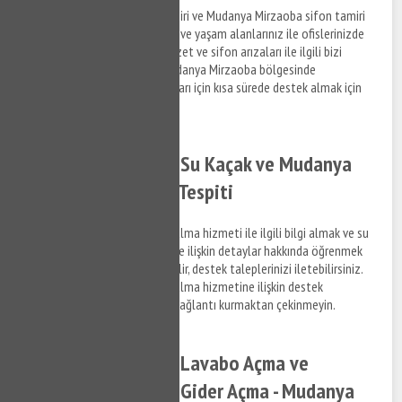
Mudanya Mirzaoba klozet tamiri ve Mudanya Mirzaoba sifon tamiri
hizmetlerine ilişkin bilgi almak ve yaşam alanlarınız ile ofislerinizde
meydana gelen su tesisat, klozet ve sifon arızaları ile ilgili bizi
arayabilir, bilgi alabilirsiniz. Mudanya Mirzaoba bölgesinde
yaşayacağınız su tesisat arızaları için kısa sürede destek almak için
bize ulaşabilirsiniz.
Mudanya Mirzaoba Su Kaçak ve Mudanya
Mirzaoba Su Kaçak Tespiti
Mudanya Mirzaoba su kaçak bulma hizmeti ile ilgili bilgi almak ve su
kaçak tespit tamir hizmetlerine ilişkin detaylar hakkında öğrenmek
istediğiniz konuları bize sorabilir, destek taleplerinizi iletebilirsiniz.
Mudanya Mirzaoba su kaçak bulma hizmetine ilişkin destek
talepleriniz hakkında bizimle bağlantı kurmaktan çekinmeyin.
Mudanya Mirzaoba Lavabo Açma ve
Mudanya Mirzaoba Gider Açma - Mudanya