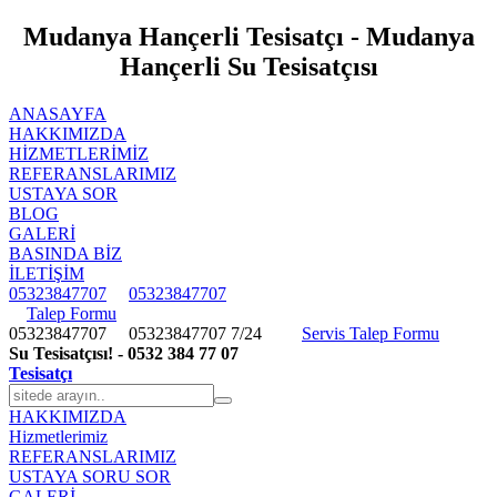
Mudanya Hançerli Tesisatçı - Mudanya
Hançerli Su Tesisatçısı
ANASAYFA
HAKKIMIZDA
HIZMETLERIMIZ
REFERANSLARIMIZ
USTAYA SOR
BLOG
GALERİ
BASINDA BİZ
İLETİŞİM
05323847707
05323847707
Talep Formu
05323847707
05323847707
7/24
Servis Talep Formu
Su Tesisatçısı! - 0532 384 77 07
Tesisatçı
HAKKIMIZDA
Hizmetlerimiz
REFERANSLARIMIZ
USTAYA SORU SOR
GALERİ