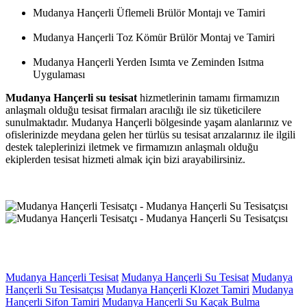
Mudanya Hançerli Üflemeli Brülör Montajı ve Tamiri
Mudanya Hançerli Toz Kömür Brülör Montaj ve Tamiri
Mudanya Hançerli Yerden Isımta ve Zeminden Isıtma
Uygulaması
Mudanya Hançerli su tesisat
hizmetlerinin tamamı firmamızın
anlaşmalı olduğu tesisat firmaları aracılığı ile siz tüketicilere
sunulmaktadır. Mudanya Hançerli bölgesinde yaşam alanlarınız ve
ofislerinizde meydana gelen her türlüs su tesisat arızalarınız ile ilgili
destek taleplerinizi iletmek ve firmamızın anlaşmalı olduğu
ekiplerden tesisat hizmeti almak için bizi arayabilirsiniz.
Mudanya Hançerli Tesisat
Mudanya Hançerli Su Tesisat
Mudanya
Hançerli Su Tesisatçısı
Mudanya Hançerli Klozet Tamiri
Mudanya
Hançerli Sifon Tamiri
Mudanya Hançerli Su Kaçak Bulma