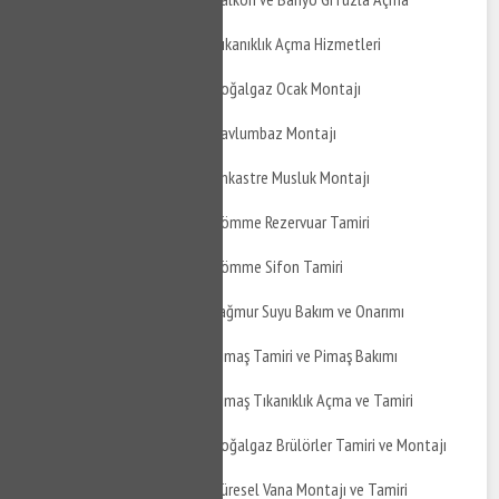
Mudanya Kaymakoba Tıkanıklık Açma Hizmetleri
Mudanya Kaymakoba Doğalgaz Ocak Montajı
Mudanya Kaymakoba Davlumbaz Montajı
Mudanya Kaymakoba Ankastre Musluk Montajı
Mudanya Kaymakoba Gömme Rezervuar Tamiri
Mudanya Kaymakoba Gömme Sifon Tamiri
Mudanya Kaymakoba Yağmur Suyu Bakım ve Onarımı
Mudanya Kaymakoba Pimaş Tamiri ve Pimaş Bakımı
Mudanya Kaymakoba Pimaş Tıkanıklık Açma ve Tamiri
Mudanya Kaymakoba Doğalgaz Brülörler Tamiri ve Montajı
Mudanya Kaymakoba Küresel Vana Montajı ve Tamiri