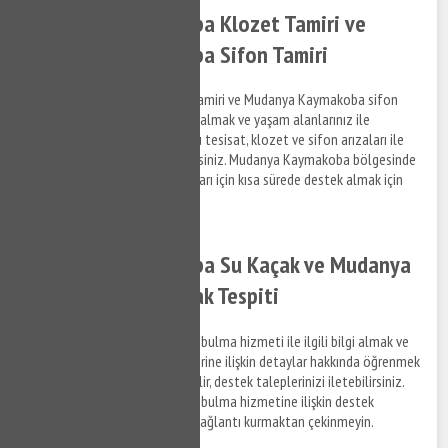
Mudanya Kaymakoba Klozet Tamiri ve
Mudanya Kaymakoba Sifon Tamiri
Mudanya Kaymakoba klozet tamiri ve Mudanya Kaymakoba sifon
tamiri hizmetlerine ilişkin bilgi almak ve yaşam alanlarınız ile
ofislerinizde meydana gelen su tesisat, klozet ve sifon arızaları ile
ilgili bizi arayabilir, bilgi alabilirsiniz. Mudanya Kaymakoba bölgesinde
yaşayacağınız su tesisat arızaları için kısa sürede destek almak için
bize ulaşabilirsiniz.
Mudanya Kaymakoba Su Kaçak ve Mudanya
Kaymakoba Su Kaçak Tespiti
Mudanya Kaymakoba su kaçak bulma hizmeti ile ilgili bilgi almak ve
su kaçak tespit tamir hizmetlerine ilişkin detaylar hakkında öğrenmek
istediğiniz konuları bize sorabilir, destek taleplerinizi iletebilirsiniz.
Mudanya Kaymakoba su kaçak bulma hizmetine ilişkin destek
talepleriniz hakkında bizimle bağlantı kurmaktan çekinmeyin.