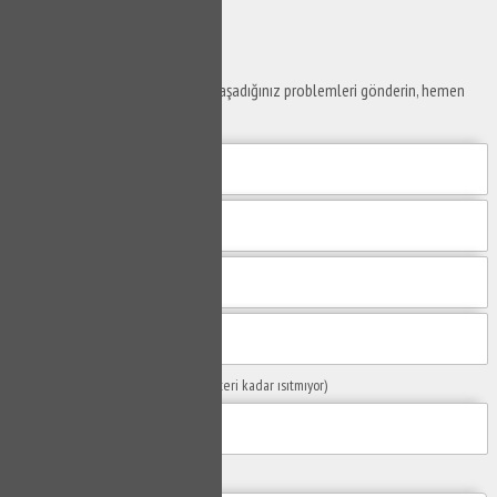
Gönder
Ustaya
Sor
Yaşam alanlarınız ve ofislerinizde yaşadığınız problemleri gönderin, hemen
yanıtlayalım.
Sorunuzun Başlığı
(Örn: Kombim yeteri kadar ısıtmıyor)
Yaşadığınız Problemler