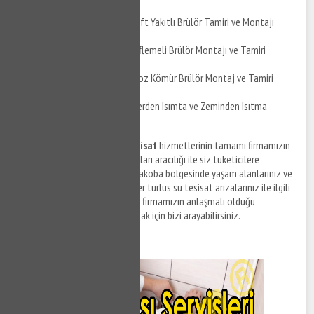
Mudanya Kaymakoba Çift Yakıtlı Brülör Tamiri ve Montajı
Mudanya Kaymakoba Üflemeli Brülör Montajı ve Tamiri
Mudanya Kaymakoba Toz Kömür Brülör Montaj ve Tamiri
Mudanya Kaymakoba Yerden Isımta ve Zeminden Isıtma
Uygulaması
Mudanya Kaymakoba su tesisat
hizmetlerinin tamamı firmamızın
anlaşmalı olduğu tesisat firmaları aracılığı ile siz tüketicilere
sunulmaktadır. Mudanya Kaymakoba bölgesinde yaşam alanlarınız ve
ofislerinizde meydana gelen her türlüs su tesisat arızalarınız ile ilgili
destek taleplerinizi iletmek ve firmamızın anlaşmalı olduğu
ekiplerden tesisat hizmeti almak için bizi arayabilirsiniz.