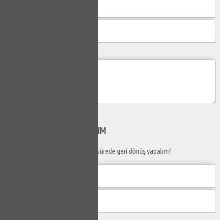
Mesajım
Gönder
SİZİ
ARAYALIM
Telefon numaranızı bırakın en kısa sürede geri dönüş yapalım!