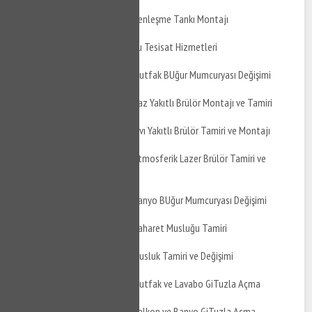
Mudanya Kaymakoba Genleşme Tankı Montajı
Mudanya Kaymakoba Su Tesisat Hizmetleri
Mudanya Kaymakoba Mutfak BUğur Mumcuryası Değişimi
Mudanya Kaymakoba Gaz Yakıtlı Brülör Montajı ve Tamiri
Mudanya Kaymakoba Sıvı Yakıtlı Brülör Tamiri ve Montajı
Mudanya Kaymakoba Atmosferik Lazer Brülör Tamiri ve
Montajı
Mudanya Kaymakoba Banyo BUğur Mumcuryası Değişimi
Mudanya Kaymakoba Taharet Musluğu Tamiri
Mudanya Kaymakoba Musluk Tamiri ve Değişimi
Mudanya Kaymakoba Mutfak ve Lavabo GiTuzla Açma
Mudanya Kaymakoba Balkon ve Banyo GiTuzla Açma