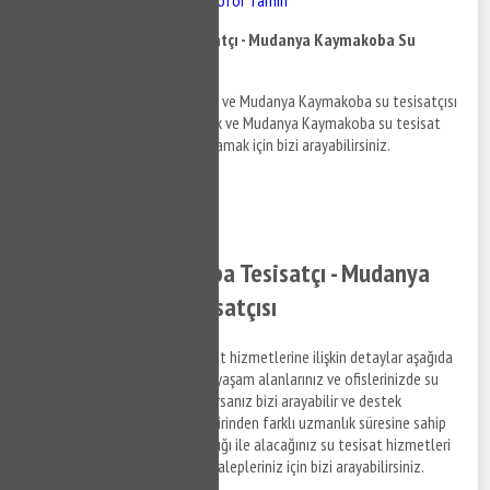
Mudanya Kaymakoba Tesisatçı - Mudanya Kaymakoba Su
Tesisatçısı
Mudanya Kaymakoba tesisatçı ve Mudanya Kaymakoba su tesisatçısı
hizmetleri hakkında bilgi almak ve Mudanya Kaymakoba su tesisat
hakkında detaylara erişim sağlamak için bizi arayabilirsiniz.
0532 384 77 07 ✆
Tıkla ve Ara ✆
Mudanya Kaymakoba Tesisatçı - Mudanya
Kaymakoba Su Tesisatçısı
Mudanya Kaymakoba su tesisat hizmetlerine ilişkin detaylar aşağıda
Denizlilandığı şekildedir. Sizde yaşam alanlarınız ve ofislerinizde su
tesisat ile ilgili bir arıza yaşıyorsanız bizi arayabilir ve destek
taleplerinizi iletebilirsiniz. Birbirinden farklı uzmanlık süresine sahip
anlaşmalı iş ortaklarımız aracılığı ile alacağınız su tesisat hizmetleri
ile ilgili bilgi almak ve destek talepleriniz için bizi arayabilirsiniz.