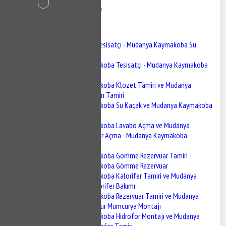
15 Kasım 2020
528 Görüntüleme
İçindekiler
Mudanya Kaymakoba Tesisatçı - Mudanya Kaymakoba Su
Tesisatçısı
Mudanya Kaymakoba Tesisatçı - Mudanya Kaymakoba
Su Tesisatçısı
Mudanya Kaymakoba Klozet Tamiri ve Mudanya
Kaymakoba Sifon Tamiri
Mudanya Kaymakoba Su Kaçak ve Mudanya Kaymakoba
Su Kaçak Tespiti
Mudanya Kaymakoba Lavabo Açma ve Mudanya
Kaymakoba Gider Açma - Mudanya Kaymakoba
Tıkanıklık Açma
Mudanya Kaymakoba Gömme Rezervuar Tamiri -
Mudanya Kaymakoba Gömme Rezervuar
Mudanya Kaymakoba Kalorifer Tamiri ve Mudanya
Kaymakoba Kalorifer Bakımı
Mudanya Kaymakoba Rezervuar Tamiri ve Mudanya
Kaymakoba BUğur Mumcurya Montajı
Mudanya Kaymakoba Hidrofor Montajı ve Mudanya
Kaymakoba Hidrofor Tamiri