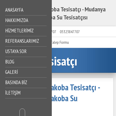
Mudanya Kaymakoba Tesisatçı - Mudanya
ANASAYFA
Kaymakoba Su Tesisatçısı
HAKKIMIZDA
HIZMETLERIMIZ
05323847707
05323847707
REFERANSLARIMIZ
Talep Formu
USTAYA SOR
Tesisatçı
BLOG
GALERİ
BASINDA BİZ
Mudanya Kaymakoba Tesisatçı -
İLETİŞİM
Mudanya Kaymakoba Su
Tesisatçısı