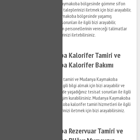
ilgili bilgi almak ve Mudanya Kaymakoba bölgesinde gömme sifon
tamir hizmeti hakkında destek taleplerinizi iletmek için bizi arayabilir,
bilgi alabilirsiniz. Mudanya Kaymakoba bölgesinde yaşamış
olduğumuz gömme rezervuar sorunları ile ilgili bizi arayabilir,
anlaşmalı olduğumuz firmaların personellerinin vereceği talimatlar
doğrultusunda hizmet taleplerinizi iletebilirsiniz.
Mudanya Kaymakoba Kalorifer Tamiri ve
Mudanya Kaymakoba Kalorifer Bakımı
Mudanya Kaymakoba kalorifer tamiri ve Mudanya Kaymakoba
kalorifer bakım hizmetleri ile ilgili bilgi almak için bizi arayabilir ve
Mudanya Kaymakoba bölgesinde yaşadığınız tesisat sorunları ile ilgili
detaylar hakkında bizimle iletişim kurabilirsiniz. Mudanya Kaymakoba
su tesisat ve Mudanya Kaymakoba kalorifer tamiri hizmetleri ile ilgili
bilgi almak için destek taleplerinizi iletmek için bizi arayabilirsiniz.
Mudanya Kaymakoba Rezervuar Tamiri ve