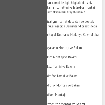
Kaymakoba bölgesinde su tesisat tamiri ile ilgili bilgi alabilirsiniz.
Mudanya Kaymakoba hidrofor tamir hizmetleri ve hidrofor montaj
hizmetleri ile ilgili detaylı bilgi almak için bizi arayabilirsiniz.
Mudanya Kaymakoba su tesisatçısı
hizmet detayları ve destek
taleplerinizi iletebileceğiniz konular aşağıda Denizlilandığı şekildedir.
Mudanya Kaymakoba Su Kaçak Bulma ve Mudanya Kaymakoba
Su Kaçak Tamiri
Mudanya Kaymakoba Duşakabin Montajı ve Bakımı
Mudanya Kaymakoba Jakuzi Montajı ve Bakımı
Mudanya Kaymakoba Jakuzi Tamiri ve Bakımı
Mudanya Kaymakoba Hidrofor Tamiri ve Bakımı
Mudanya Kaymakoba Hidrofor Montajı ve Bakımı
Mudanya Kaymakoba Şofben Montajı
Mudanya Kaymakoba Termosifon Montajı ve Bakımı