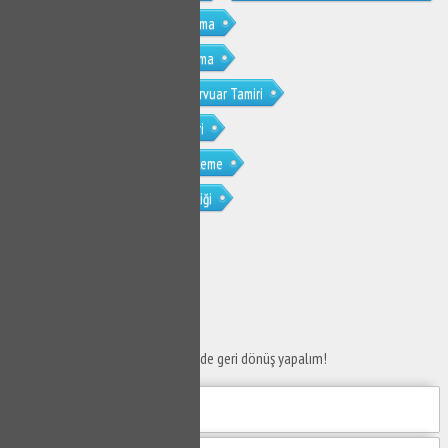
Mudanya Kaymakoba Su Kaçak Bulma
Mudanya Kaymakoba Tıkanıklık Açma
Mudanya Kaymakoba Gömme Rezervuar Tamiri
Mudanya Kaymakoba Musluk Tamiri
Mudanya Kaymakoba Petek Temizleme
Mudanya Kaymakoba Petek Temizliği
SERVİS TALEP
FORMU
Taleplerinizi bize iletin en kısa sürede geri dönüş yapalım!