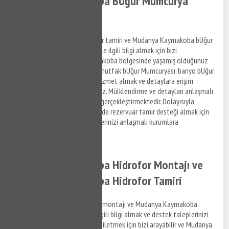
Mudanya Kaymakoba BUğur Mumcurya
Montajı
Mudanya Kaymakoba rezervuar tamiri ve Mudanya Kaymakoba bUğur
Mumcurya montaj hizmetleri ile ilgili bilgi almak için bizi
arayabilirsiniz. Mudanya Kaymakoba bölgesinde yaşamış olduğunuz
gömme rezervuar arızaları ve mutfak bUğur Mumcuryası, banyo bUğur
Mumcuryası arızaları ile ilgili hizmet almak ve detaylara erişim
sağlamak için bizi arayabilirsiniz. Mülklendirme ve detayları anlaşmalı
olduğumuz firma personelleri gerçekleştirmektedir. Dolayısıyla
Mudanya Kaymakoba bölgesinde rezervuar tamir desteği almak için
bizi arayabilir ve destek taleplerinizi anlaşmalı kurumlara
iletebilirsiniz.
Mudanya Kaymakoba Hidrofor Montajı ve
Mudanya Kaymakoba Hidrofor Tamiri
Mudanya Kaymakoba hidrofor montajı ve Mudanya Kaymakoba
hidrofor tamir hizmetleri ile ilgili bilgi almak ve destek taleplerinizi
anlaşmalı firma personellerine iletmek için bizi arayabilir ve Mudanya