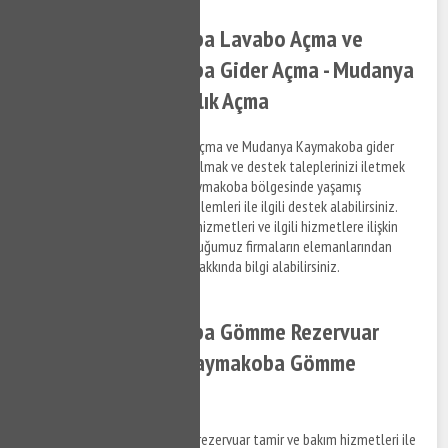
Mudanya Kaymakoba Lavabo Açma ve
Mudanya Kaymakoba Gider Açma - Mudanya
Kaymakoba Tıkanıklık Açma
Mudanya Kaymakoba lavabo açma ve Mudanya Kaymakoba gider
açma hizmetleri ile ilgili bilgi almak ve destek taleplerinizi iletmek
için bizi arayabilir, Mudanya Kaymakoba bölgesinde yaşamış
olduğunuz gider tıkanıklık problemleri ile ilgili destek alabilirsiniz.
Gider açma ve tıkanıklık açma hizmetleri ve ilgili hizmetlere ilişkin
Mülk detaylarını anlaşmalı olduğumuz firmaların elemanlarından
öğrenebilir ve ilgili hizmetler hakkında bilgi alabilirsiniz.
Mudanya Kaymakoba Gömme Rezervuar
Tamiri - Mudanya Kaymakoba Gömme
Rezervuar
Mudanya Kaymakoba gömme rezervuar tamir ve bakım hizmetleri ile