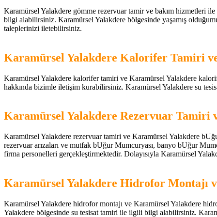
Karamürsel Yalakdere gömme rezervuar tamir ve bakım hizmetleri ile il
bilgi alabilirsiniz. Karamürsel Yalakdere bölgesinde yaşamış olduğumuz
taleplerinizi iletebilirsiniz.
Karamürsel Yalakdere Kalorifer Tamiri v
Karamürsel Yalakdere kalorifer tamiri ve Karamürsel Yalakdere kalorifer 
hakkında bizimle iletişim kurabilirsiniz. Karamürsel Yalakdere su tesisat
Karamürsel Yalakdere Rezervuar Tamiri
Karamürsel Yalakdere rezervuar tamiri ve Karamürsel Yalakdere bUğur
rezervuar arızaları ve mutfak bUğur Mumcuryası, banyo bUğur Mumcurya
firma personelleri gerçekleştirmektedir. Dolayısıyla Karamürsel Yalakde
Karamürsel Yalakdere Hidrofor Montajı v
Karamürsel Yalakdere hidrofor montajı ve Karamürsel Yalakdere hidrofor 
Yalakdere bölgesinde su tesisat tamiri ile ilgili bilgi alabilirsiniz. Kar