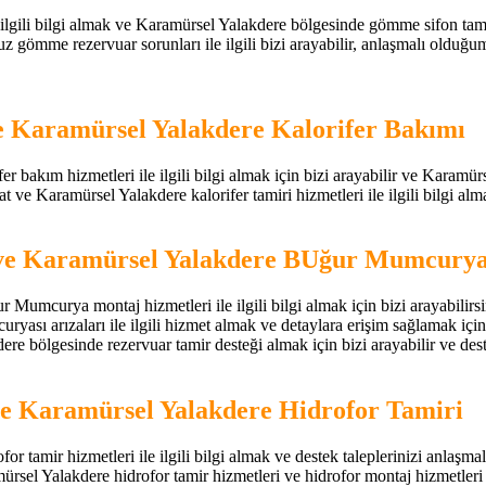
gili bilgi almak ve Karamürsel Yalakdere bölgesinde gömme sifon tamir h
 gömme rezervuar sorunları ile ilgili bizi arayabilir, anlaşmalı olduğu
e Karamürsel Yalakdere Kalorifer Bakımı
bakım hizmetleri ile ilgili bilgi almak için bizi arayabilir ve Karamürse
 ve Karamürsel Yalakdere kalorifer tamiri hizmetleri ile ilgili bilgi almak
 ve Karamürsel Yalakdere BUğur Mumcurya
 Mumcurya montaj hizmetleri ile ilgili bilgi almak için bizi arayabil
sı arızaları ile ilgili hizmet almak ve detaylara erişim sağlamak için
re bölgesinde rezervuar tamir desteği almak için bizi arayabilir ve destek
e Karamürsel Yalakdere Hidrofor Tamiri
tamir hizmetleri ile ilgili bilgi almak ve destek taleplerinizi anlaşmal
amürsel Yalakdere hidrofor tamir hizmetleri ve hidrofor montaj hizmetleri il