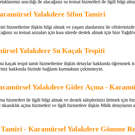
aklarımız aracılığı ile alacağınız su tesisat hizmetleri ile ilgili bilgi alm
aramürsel Yalakdere Sifon Tamiri
hizmetlerine ilişkin bilgi almak ve yaşam alanlarınız ile ofislerinizde me
ağınız su tesisat arızaları için kısa sürede destek almak için bize Yağdöv
rsel Yalakdere Su Kaçak Tespiti
 kaçak tespit tamir hizmetlerine ilişkin detaylar hakkında öğrenmek istedi
eriniz hakkında bizimle bağlantı kurmaktan çekinmeyin.
ramürsel Yalakdere Gider Açma - Karamür
izmetleri ile ilgili bilgi almak ve destek taleplerinizi iletmek için b
 ve tıkanıklık açma hizmetleri ve ilgili hizmetlere ilişkin Mülk detayların
 Tamiri - Karamürsel Yalakdere Gömme R