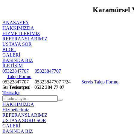
Karamürsel Y
ANASAYFA
HAKKIMIZDA
HIZMETLERIMIZ
REFERANSLARIMIZ
USTAYA SOR
BLOG
GALERİ
BASINDA BİZ
İLETİŞİM
05323847707
05323847707
Talep Formu
05323847707
05323847707
7/24
Servis Talep Formu
Su Tesisatçısı! - 0532 384 77 07
Tesisatçı
HAKKIMIZDA
Hizmetlerimiz
REFERANSLARIMIZ
USTAYA SORU SOR
GALERİ
BASINDA BİZ