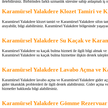
iletebilirsiniz. Birbirinden farklı uzmanlık süresine sahip anlaşmalı iş ort
Karamürsel Yalakdere Klozet Tamiri ve K
Karamürsel Yalakdere klozet tamiri ve Karamürsel Yalakdere sifon tamiri 
arayabilir, bilgi alabilirsiniz. Karamürsel Yalakdere bölgesinde yaşayac
Karamürsel Yalakdere Su Kaçak ve Karamü
Karamürsel Yalakdere su kaçak bulma hizmeti ile ilgili bilgi almak ve su
Karamürsel Yalakdere su kaçak bulma hizmetine ilişkin destek talepl
Karamürsel Yalakdere Lavabo Açma ve Ka
Karamürsel Yalakdere lavabo açma ve Karamürsel Yalakdere gider açma h
gider tıkanıklık problemleri ile ilgili destek alabilirsiniz. Gider açma
hizmetler hakkında bilgi alabilirsiniz.
Karamürsel Yalakdere Gömme Rezervuar