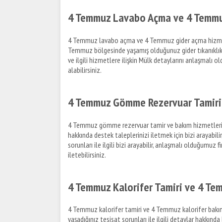
4 Temmuz Lavabo Açma ve 4 Temmuz
4 Temmuz lavabo açma ve 4 Temmuz gider açma hizmetleri 
Temmuz bölgesinde yaşamış olduğunuz gider tıkanıklık pr
ve ilgili hizmetlere ilişkin Mülk detaylarını anlaşmalı 
alabilirsiniz.
4 Temmuz Gömme Rezervuar Tamiri
4 Temmuz gömme rezervuar tamir ve bakım hizmetleri i
hakkında destek taleplerinizi iletmek için bizi arayabi
sorunları ile ilgili bizi arayabilir, anlaşmalı olduğumu
iletebilirsiniz.
4 Temmuz Kalorifer Tamiri ve 4 Te
4 Temmuz kalorifer tamiri ve 4 Temmuz kalorifer bakım h
yaşadığınız tesisat sorunları ile ilgili detaylar hakkın