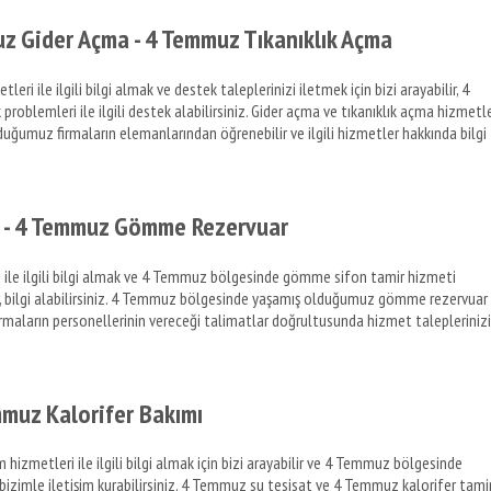
 Gider Açma - 4 Temmuz Tıkanıklık Açma
ile ilgili bilgi almak ve destek taleplerinizi iletmek için bizi arayabilir, 4
oblemleri ile ilgili destek alabilirsiniz. Gider açma ve tıkanıklık açma hizmetle
olduğumuz firmaların elemanlarından öğrenebilir ve ilgili hizmetler hakkında bilgi
 - 4 Temmuz Gömme Rezervuar
le ilgili bilgi almak ve 4 Temmuz bölgesinde gömme sifon tamir hizmeti
lir, bilgi alabilirsiniz. 4 Temmuz bölgesinde yaşamış olduğumuz gömme rezervuar
z firmaların personellerinin vereceği talimatlar doğrultusunda hizmet taleplerinizi
mmuz Kalorifer Bakımı
izmetleri ile ilgili bilgi almak için bizi arayabilir ve 4 Temmuz bölgesinde
da bizimle iletişim kurabilirsiniz. 4 Temmuz su tesisat ve 4 Temmuz kalorifer tamir