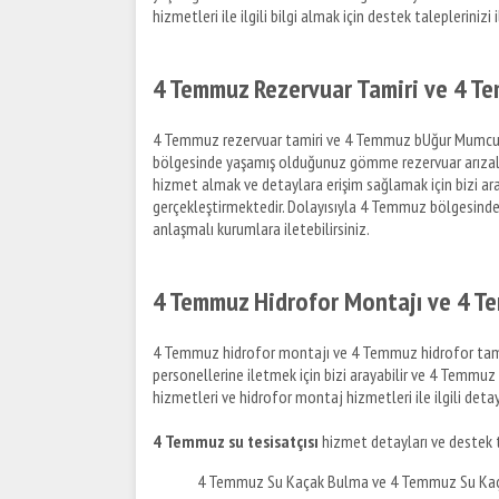
hizmetleri ile ilgili bilgi almak için destek taleplerinizi 
4 Temmuz Rezervuar Tamiri ve 4 
4 Temmuz rezervuar tamiri ve 4 Temmuz bUğur Mumcurya m
bölgesinde yaşamış olduğunuz gömme rezervuar arızalar
hizmet almak ve detaylara erişim sağlamak için bizi ar
gerçekleştirmektedir. Dolayısıyla 4 Temmuz bölgesinde r
anlaşmalı kurumlara iletebilirsiniz.
4 Temmuz Hidrofor Montajı ve 4 T
4 Temmuz hidrofor montajı ve 4 Temmuz hidrofor tamir h
personellerine iletmek için bizi arayabilir ve 4 Temmuz b
hizmetleri ve hidrofor montaj hizmetleri ile ilgili detaylı
4 Temmuz su tesisatçısı
hizmet detayları ve destek ta
4 Temmuz Su Kaçak Bulma ve 4 Temmuz Su Kaç