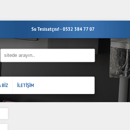
Su Tesisatçısı! - 0532 384 77 07
 BİZ
İLETİŞİM