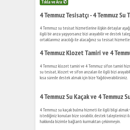
Tıkla ve Ara ✆
4 Temmuz Tesisatçı - 4 Temmuz Su T
4 Temmuz su tesisat hizmetlerine ilişkin detaylar aşağıda
ilgili bir arıza yaşıyorsanız bizi arayabilir ve destek tale
ortaklarımız aracılığı ile alacağınız su tesisat hizmetleri 
4 Temmuz Klozet Tamiri ve 4 Temmu
4 Temmuz klozet tamiri ve 4 Temmuz sifon tamiri hizmet
su tesisat, klozet ve sifon arızaları ile ilgili bizi araya
kısa sürede destek almak için bize Yağdöverabilirsiniz.
4 Temmuz Su Kaçak ve 4 Temmuz Su
4 Temmuz su kaçak bulma hizmeti ile ilgili bilgi almak
istediğiniz konuları bize sorabilir, destek taleplerinizi
hakkında bizimle bağlantı kurmaktan çekinmeyin.