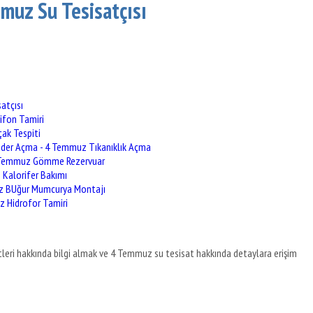
muz Su Tesisatçısı
atçısı
ifon Tamiri
ak Tespiti
er Açma - 4 Temmuz Tıkanıklık Açma
4 Temmuz Gömme Rezervuar
Kalorifer Bakımı
z BUğur Mumcurya Montajı
 Hidrofor Tamiri
eri hakkında bilgi almak ve 4 Temmuz su tesisat hakkında detaylara erişim