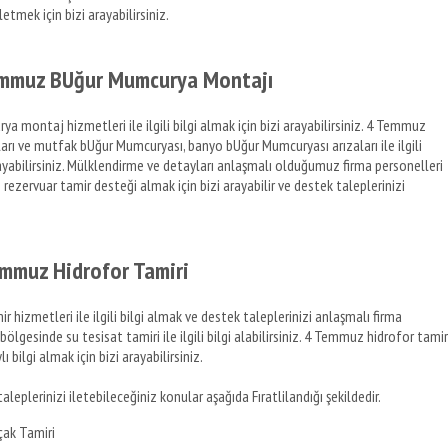
iletmek için bizi arayabilirsiniz.
Temmuz BUğur Mumcurya Montajı
ontaj hizmetleri ile ilgili bilgi almak için bizi arayabilirsiniz. 4 Temmuz
ı ve mutfak bUğur Mumcuryası, banyo bUğur Mumcuryası arızaları ile ilgili
ayabilirsiniz. Mülklendirme ve detayları anlaşmalı olduğumuz firma personelleri
ezervuar tamir desteği almak için bizi arayabilir ve destek taleplerinizi
emmuz Hidrofor Tamiri
izmetleri ile ilgili bilgi almak ve destek taleplerinizi anlaşmalı firma
ölgesinde su tesisat tamiri ile ilgili bilgi alabilirsiniz. 4 Temmuz hidrofor tamir
 bilgi almak için bizi arayabilirsiniz.
leplerinizi iletebileceğiniz konular aşağıda Fıratlilandığı şekildedir.
ak Tamiri