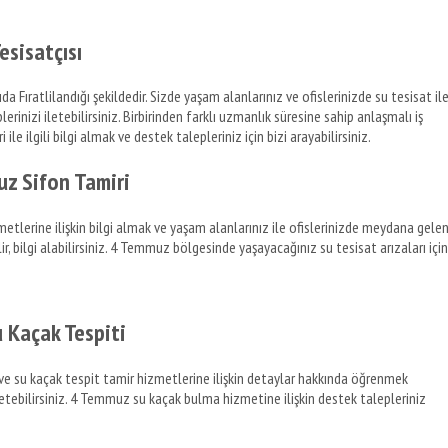
esisatçısı
 Fıratlilandığı şekildedir. Sizde yaşam alanlarınız ve ofislerinizde su tesisat il
plerinizi iletebilirsiniz. Birbirinden farklı uzmanlık süresine sahip anlaşmalı iş
ile ilgili bilgi almak ve destek talepleriniz için bizi arayabilirsiniz.
z Sifon Tamiri
lerine ilişkin bilgi almak ve yaşam alanlarınız ile ofislerinizde meydana gele
bilir, bilgi alabilirsiniz. 4 Temmuz bölgesinde yaşayacağınız su tesisat arızaları için
 Kaçak Tespiti
 ve su kaçak tespit tamir hizmetlerine ilişkin detaylar hakkında öğrenmek
 iletebilirsiniz. 4 Temmuz su kaçak bulma hizmetine ilişkin destek talepleriniz