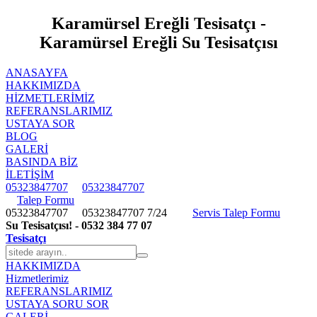
Karamürsel Ereğli Tesisatçı -
Karamürsel Ereğli Su Tesisatçısı
ANASAYFA
HAKKIMIZDA
HIZMETLERIMIZ
REFERANSLARIMIZ
USTAYA SOR
BLOG
GALERİ
BASINDA BİZ
İLETİŞİM
05323847707
05323847707
Talep Formu
05323847707
05323847707
7/24
Servis Talep Formu
Su Tesisatçısı! - 0532 384 77 07
Tesisatçı
HAKKIMIZDA
Hizmetlerimiz
REFERANSLARIMIZ
USTAYA SORU SOR
GALERİ