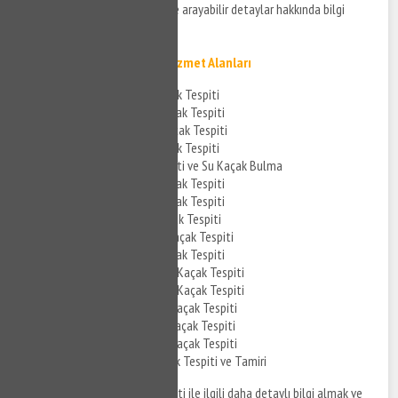
edilmesi için bizi en kısa sürede arayabilir detaylar hakkında bilgi
edinebilirsiniz.
Gültepe Su Kaçak Tespiti Hizmet Alanları
Gültepe Banyo Su Kaçak Tespiti
Gültepe Mutfak Su Kaçak Tespiti
Gültepe Tuvalet Su Kaçak Tespiti
Gültepe Kombi Su Kaçak Tespiti
Gültepe Su Kaçak Tespiti ve Su Kaçak Bulma
Gültepe Cihazla Su Kaçak Tespiti
Gültepe Akustik Su Kaçak Tespiti
Gültepe Cihazlı Su Kaçak Tespiti
Gültepe Noktasal Su Kaçak Tespiti
Gültepe Su Tesisat Kaçak Tespiti
Gültepe Kombi Tesisat Kaçak Tespiti
Gültepe Kombi Tesisat Kaçak Tespiti
Gültepe Parke Altı Su Kaçak Tespiti
Gültepe Kırmadan Su Kaçak Tespiti
Gültepe Tavandan Su Kaçak Tespiti
Gültepe Pimaş Su Kaçak Tespiti ve Tamiri
Gültepe su kaçak bulma hizmeti ile ilgili daha detaylı bilgi almak ve