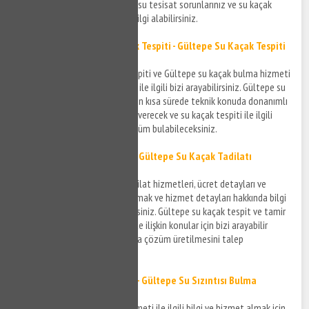
çevresinde yaşamış olduğunuz su tesisat sorunlarınız ve su kaçak
sorunlarınız için bizi arayarak bilgi alabilirsiniz.
Gültepe Kırmadan Su Kaçak Tespiti - Gültepe Su Kaçak Tespiti
Gültepe kırmadan su kaçak tespiti ve Gültepe su kaçak bulma hizmeti
ile ilgili bilgi almak ve detaylar ile ilgili bizi arayabilirsiniz. Gültepe su
kaçak tespit işlemleri ile ilgili en kısa sürede teknik konuda donanımlı
ve anlaşmalı firmalar size bilgi verecek ve su kaçak tespiti ile ilgili
yaşamış olduğunuz soruna çözüm bulabileceksiniz.
Gültepe Su Kaçak Tamiri ve
Gültepe Su Kaçak
Tadilatı
Gültepe su kaçak tamiri ve tadilat hizmetleri, ücret detayları ve
sürecin gelişimi ile ilgili bilgi almak ve hizmet detayları hakkında bilgi
sahibi olmak için bizi arayabilirsiniz. Gültepe su kaçak tespit ve tamir
hizmetinin detayları ve hizmete ilişkin konular için bizi arayabilir
yaşadığınız su kaçak sorunlarına çözüm üretilmesini talep
edebilirsiniz.
Gültepe Su Sızıntısı Tespiti - Gültepe Su Sızıntısı Bulma
Gültepe su sızıntısı tespiti hizmeti ile ilgili bilgi ve hizmet almak için