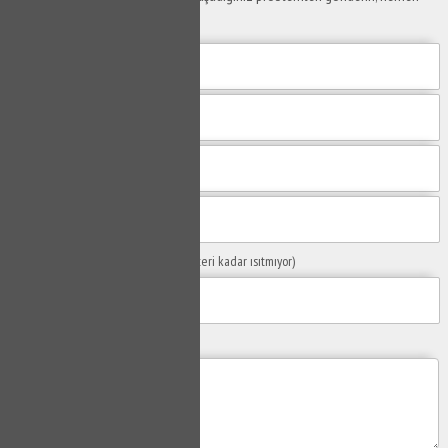
yanıtlayalım.
Sorunuzun Başlığı
(Örn: Kombim yeteri kadar ısıtmıyor)
Yaşadığınız Problemler