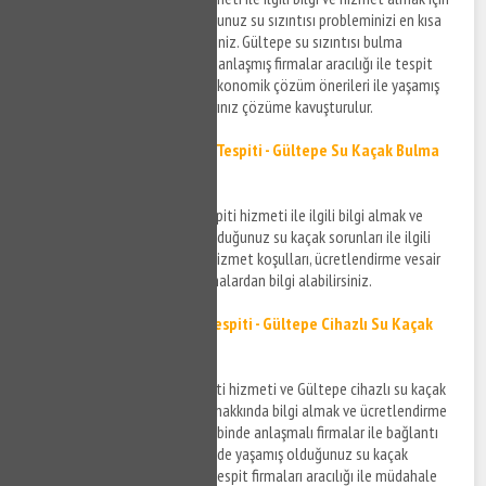
bizi arayabilir ve yaşamış olduğunuz su sızıntısı probleminizi en kısa
sürede çözüme kavuşturabilirsiniz. Gültepe su sızıntısı bulma
konusunda kendi alanında uzmanlaşmış firmalar aracılığı ile tespit
işlemleriniz gerçekleştirilir ve ekonomik çözüm önerileri ile yaşamış
olduğunuz su sızıntısı sorunlarınız çözüme kavuşturulur.
Gültepe Noktasal Su Kaçak Tespiti - Gültepe Su Kaçak Bulma
Hizmeti
Gültepe noktasal su kaçak tespiti hizmeti ile ilgili bilgi almak ve
Gültepe bölgesinde yaşamış olduğunuz su kaçak sorunları ile ilgili
detaylar için bizi arayabilir ve hizmet koşulları, ücretlendirme vesair
gibi detaylar için anlaşmalı firmalardan bilgi alabilirsiniz.
Gültepe Cihazla Su Kaçak Tespiti - Gültepe Cihazlı Su Kaçak
Bulma
Gültepe cihazla su kaçak tespiti hizmeti ve Gültepe cihazlı su kaçak
bulma hizmetlerinin detayları hakkında bilgi almak ve ücretlendirme
detayları için bizi arayabilir akabinde anlaşmalı firmalar ile bağlantı
kurabilirsiniz. Gültepe bölgesinde yaşamış olduğunuz su kaçak
sorunlarınıza cihazlı su kaçak tespit firmaları aracılığı ile müdahale