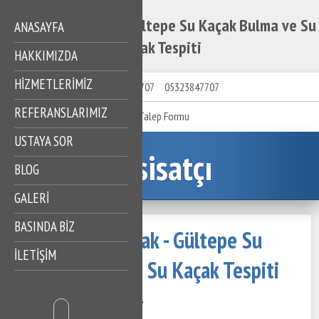
Gültepe Su Kaçak - Gültepe Su Kaçak Bulma ve Su
ANASAYFA
Kaçak Tespiti
HAKKIMIZDA
HIZMETLERIMIZ
05323847707
05323847707
REFERANSLARIMIZ
Talep Formu
USTAYA SOR
Tesisatçı
BLOG
GALERİ
BASINDA BİZ
Gültepe Su Kaçak - Gültepe Su
İLETİŞİM
Kaçak Bulma ve Su Kaçak Tespiti
27 Kasım 2020
570 Görüntüleme