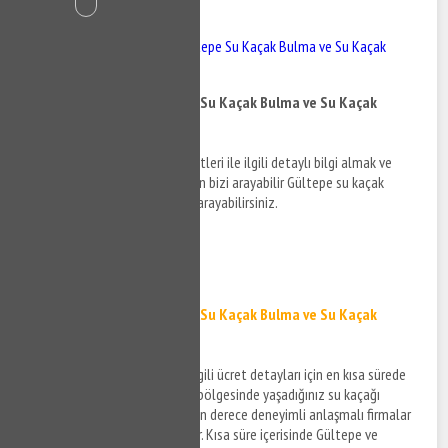
İçindekiler
Gültepe Su Kaçak - Gültepe Su Kaçak Bulma ve Su Kaçak
Tespiti
Gültepe Su Kaçak - Gültepe Su Kaçak Bulma ve Su Kaçak
Tespiti
Gültepe su kaçak bulma hizmetleri ile ilgili detaylı bilgi almak ve
destek taleplerinizi iletmek için bizi arayabilir Gültepe su kaçak
tespiti detayları hakkında bizi arayabilirsiniz.
0532 384 77 07 ✆
Tıkla ve Ara ✆
Gültepe Su Kaçak - Gültepe Su Kaçak Bulma ve Su Kaçak
Tespiti
Gültepe su kaçak hizmeti ile ilgili ücret detayları için en kısa sürede
size bilgi verilecek ve Gültepe bölgesinde yaşadığınız su kaçağı
sorunlarınıza teknik konuda son derece deneyimli anlaşmalı firmalar
aracılığı ile çözüm üretilecektir. Kısa süre içerisinde Gültepe ve