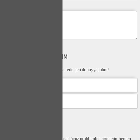
Mesajım
Gönder
SİZİ
ARAYALIM
Telefon numaranızı bırakın en kısa sürede geri dönüş yapalım!
Gönder
Ustaya
Sor
Yaşam alanlarınız ve ofislerinizde yaşadığınız problemleri gönderin, hemen