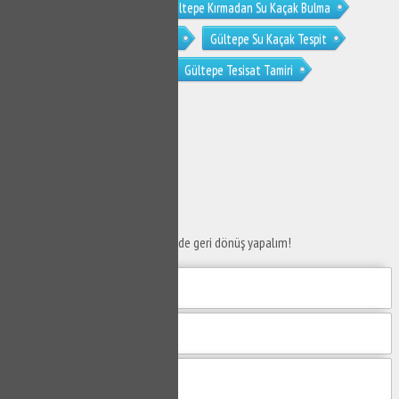
Gültepe Su Kaçak Bulucu
Gültepe Kırmadan Su Kaçak Bulma
Gültepe Noktasal Su Kaçak Tespiti
Gültepe Su Kaçak Tespit
Gültepe Kombi Tesisat Tamiri
Gültepe Tesisat Tamiri
Gültepe Su Tesisat Kaçak
SERVİS TALEP
FORMU
Taleplerinizi bize iletin en kısa sürede geri dönüş yapalım!