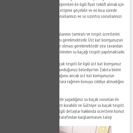
su kaçağı tespiti sonrası tamir işlemleri ile ilgili fiyat teklifi almak için
anlaşmalı firmalarımız sizinle iletişime geçebilir ve en kısa sürede
yaşamış olduğunuz su kaçak sorunlarınızı ve su sızıntısı sorunlarınızı
çözüme kavuşturabilirsiniz.
Not:
Tavanınıza gelen su kaçaklarının tamiratı ve tespit ücretlerini
üst kat komşunuzun karşılaması gerekmektedir. Üst kat komşunuzun
su kaçak tespiti esnasında evde olması gerekmektedir zira tavandan
değil üst kat komşunuzun zemininden su kaçağı tespiti yapılmaktadır.
Not:
Gültepe bölgesinde su kaçak tespiti ile ilgili üst kat komşunuz
ile sorun yaşıyorsanız bağlı bulunduğunuz belediye'nin Zabıta birimi
ile görüşebilir ve su kaçağı olduğunu ancak üst kat komşunuzun
yapmış olduğunuz uyarı ve ikazlara rağmen konuyu ciddiye almadığını
ileterek yardım alabilirsiniz.
Not:
Gültepe ve farklı bölgelerde yaşadığınız su kaçak sorunları ile
ilgili sigorta firmaları ile bağlantı kurabilir ve Gültepe su kaçak tespiti
ve Gültepe su kaçak tamiri ile ilgili detaylar hakkında ücretlerin konut
sigortası yaptırdığınız firmalar tarafından karşılanmasını talep
edebilirsiniz.