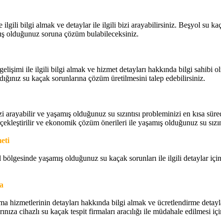
gili bilgi almak ve detaylar ile ilgili bizi arayabilirsiniz. Beşyol su ka
şamış olduğunuz soruna çözüm bulabileceksiniz.
gelişimi ile ilgili bilgi almak ve hizmet detayları hakkında bilgi sahibi o
adığınız su kaçak sorunlarına çözüm üretilmesini talep edebilirsiniz.
n bizi arayabilir ve yaşamış olduğunuz su sızıntısı probleminizi en kısa 
erçekleştirilir ve ekonomik çözüm önerileri ile yaşamış olduğunuz su sızı
eti
l bölgesinde yaşamış olduğunuz su kaçak sorunları ile ilgili detaylar için
a
a hizmetlerinin detayları hakkında bilgi almak ve ücretlendirme detayları
za cihazlı su kaçak tespit firmaları aracılığı ile müdahale edilmesi için