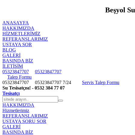
Beşyol Su
ANASAYFA
HAKKIMIZDA
HIZMETLERIMIZ
REFERANSLARIMIZ
USTAYA SOR
BLOG
GALERİ
BASINDA BİZ
İLETİŞİM
05323847707
05323847707
Talep Formu
05323847707
05323847707
7/24
Servis Talep Formu
Su Tesisatçısı! - 0532 384 77 07
Tesisatçı
HAKKIMIZDA
Hizmetlerimiz
REFERANSLARIMIZ
USTAYA SORU SOR
GALERİ
BASINDA BİZ