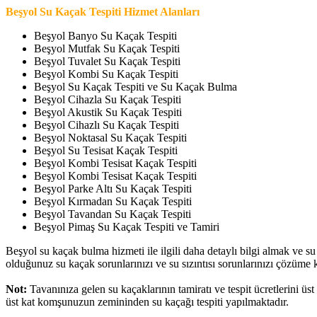
Beşyol Su Kaçak Tespiti Hizmet Alanları
Beşyol Banyo Su Kaçak Tespiti
Beşyol Mutfak Su Kaçak Tespiti
Beşyol Tuvalet Su Kaçak Tespiti
Beşyol Kombi Su Kaçak Tespiti
Beşyol Su Kaçak Tespiti ve Su Kaçak Bulma
Beşyol Cihazla Su Kaçak Tespiti
Beşyol Akustik Su Kaçak Tespiti
Beşyol Cihazlı Su Kaçak Tespiti
Beşyol Noktasal Su Kaçak Tespiti
Beşyol Su Tesisat Kaçak Tespiti
Beşyol Kombi Tesisat Kaçak Tespiti
Beşyol Kombi Tesisat Kaçak Tespiti
Beşyol Parke Altı Su Kaçak Tespiti
Beşyol Kırmadan Su Kaçak Tespiti
Beşyol Tavandan Su Kaçak Tespiti
Beşyol Pimaş Su Kaçak Tespiti ve Tamiri
Beşyol su kaçak bulma hizmeti ile ilgili daha detaylı bilgi almak ve su ka
olduğunuz su kaçak sorunlarınızı ve su sızıntısı sorunlarınızı çözüme k
Not:
Tavanınıza gelen su kaçaklarının tamiratı ve tespit ücretlerini
üst kat komşunuzun zemininden su kaçağı tespiti yapılmaktadır.