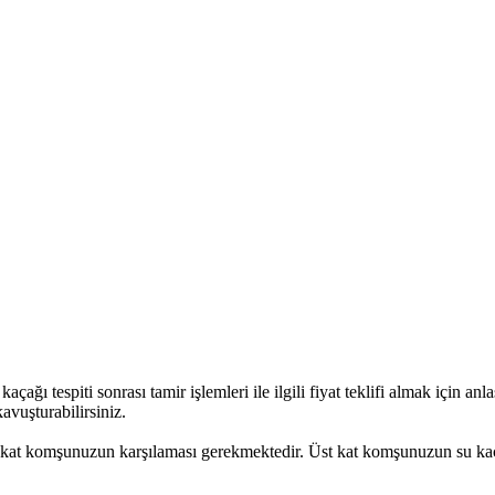
çağı tespiti sonrası tamir işlemleri ile ilgili fiyat teklifi almak için an
avuşturabilirsiniz.
 üst kat komşunuzun karşılaması gerekmektedir. Üst kat komşunuzun su ka