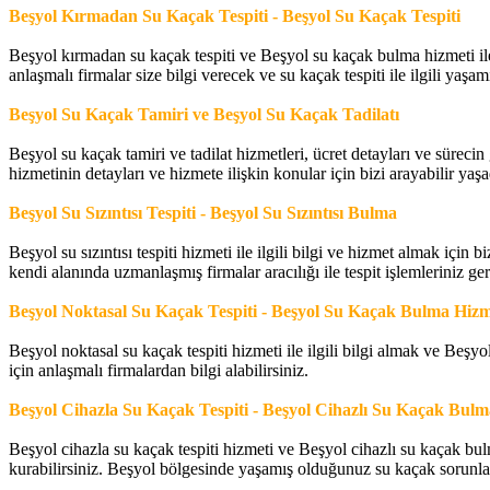
Beşyol Kırmadan Su Kaçak Tespiti - Beşyol Su Kaçak Tespiti
Beşyol kırmadan su kaçak tespiti ve Beşyol su kaçak bulma hizmeti ile il
anlaşmalı firmalar size bilgi verecek ve su kaçak tespiti ile ilgili ya
Beşyol Su Kaçak Tamiri ve
Beşyol Su Kaçak
Tadilatı
Beşyol su kaçak tamiri ve tadilat hizmetleri, ücret detayları ve sürecin 
hizmetinin detayları ve hizmete ilişkin konular için bizi arayabilir yaş
Beşyol Su Sızıntısı Tespiti - Beşyol Su Sızıntısı Bulma
Beşyol su sızıntısı tespiti hizmeti ile ilgili bilgi ve hizmet almak içi
kendi alanında uzmanlaşmış firmalar aracılığı ile tespit işlemleriniz g
Beşyol Noktasal Su Kaçak Tespiti - Beşyol Su Kaçak Bulma Hizm
Beşyol noktasal su kaçak tespiti hizmeti ile ilgili bilgi almak ve Beşyo
için anlaşmalı firmalardan bilgi alabilirsiniz.
Beşyol Cihazla Su Kaçak Tespiti - Beşyol Cihazlı Su Kaçak Bulm
Beşyol cihazla su kaçak tespiti hizmeti ve Beşyol cihazlı su kaçak bulm
kurabilirsiniz. Beşyol bölgesinde yaşamış olduğunuz su kaçak sorunlarını