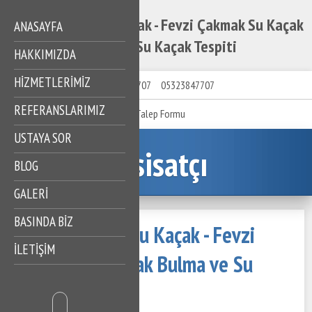
Fevzi Çakmak Su Kaçak - Fevzi Çakmak Su Kaçak
ANASAYFA
Bulma ve Su Kaçak Tespiti
HAKKIMIZDA
HIZMETLERIMIZ
05323847707
05323847707
REFERANSLARIMIZ
Talep Formu
USTAYA SOR
Tesisatçı
BLOG
GALERİ
BASINDA BİZ
Fevzi Çakmak Su Kaçak - Fevzi
İLETİŞİM
Çakmak Su Kaçak Bulma ve Su
Kaçak Tespiti