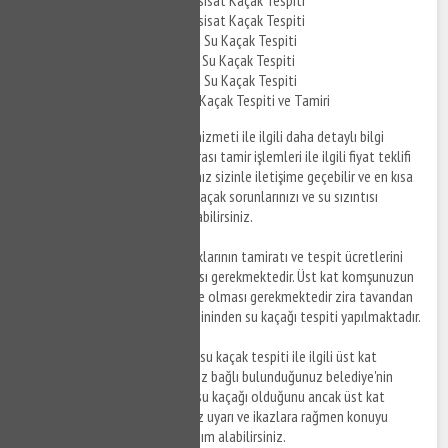
Fevzi Çakmak Kombi Tesisat Kaçak Tespiti
Fevzi Çakmak Parke Altı Su Kaçak Tespiti
Fevzi Çakmak Kırmadan Su Kaçak Tespiti
Fevzi Çakmak Tavandan Su Kaçak Tespiti
Fevzi Çakmak Pimaş Su Kaçak Tespiti ve Tamiri
Fevzi Çakmak su kaçak bulma hizmeti ile ilgili daha detaylı bilgi
almak ve su kaçağı tespiti sonrası tamir işlemleri ile ilgili fiyat teklifi
almak için anlaşmalı firmalarımız sizinle iletişime geçebilir ve en kısa
sürede yaşamış olduğunuz su kaçak sorunlarınızı ve su sızıntısı
sorunlarınızı çözüme kavuşturabilirsiniz.
Not:
Tavanınıza gelen su kaçaklarının tamiratı ve tespit ücretlerini
üst kat komşunuzun karşılaması gerekmektedir. Üst kat komşunuzun
su kaçak tespiti esnasında evde olması gerekmektedir zira tavandan
değil üst kat komşunuzun zemininden su kaçağı tespiti yapılmaktadır.
Not:
Fevzi Çakmak bölgesinde su kaçak tespiti ile ilgili üst kat
komşunuz ile sorun yaşıyorsanız bağlı bulunduğunuz belediye'nin
Zabıta birimi ile görüşebilir ve su kaçağı olduğunu ancak üst kat
komşunuzun yapmış olduğunuz uyarı ve ikazlara rağmen konuyu
ciddiye almadığını ileterek yardım alabilirsiniz.