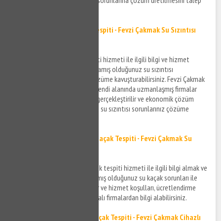
edebilirsiniz.
Fevzi Çakmak Su Sızıntısı Tespiti - Fevzi Çakmak Su Sızıntısı
Bulma
Fevzi Çakmak su sızıntısı tespiti hizmeti ile ilgili bilgi ve hizmet
almak için bizi arayabilir ve yaşamış olduğunuz su sızıntısı
probleminizi en kısa sürede çözüme kavuşturabilirsiniz. Fevzi Çakmak
su sızıntısı bulma konusunda kendi alanında uzmanlaşmış firmalar
aracılığı ile tespit işlemleriniz gerçekleştirilir ve ekonomik çözüm
önerileri ile yaşamış olduğunuz su sızıntısı sorunlarınız çözüme
kavuşturulur.
Fevzi Çakmak Noktasal Su Kaçak Tespiti - Fevzi Çakmak Su
Kaçak Bulma Hizmeti
Fevzi Çakmak noktasal su kaçak tespiti hizmeti ile ilgili bilgi almak ve
Fevzi Çakmak bölgesinde yaşamış olduğunuz su kaçak sorunları ile
ilgili detaylar için bizi arayabilir ve hizmet koşulları, ücretlendirme
vesair gibi detaylar için anlaşmalı firmalardan bilgi alabilirsiniz.
Fevzi Çakmak Cihazla Su Kaçak Tespiti - Fevzi Çakmak Cihazlı