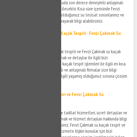
kaçağı sorunlarınıza teknik konuda son derece deneyimli anlaşmalı
firmalar aracılığı ile çözüm üretilecektir. Kısa süre içerisinde Fevzi
Çakmak ve çevresinde yaşamış olduğunuz su tesisat sorunlarınız ve
su kaçak sorunlarınız için bizi arayarak bilgi alabilirsiniz.
Fevzi Çakmak Kırmadan Su Kaçak Tespiti - Fevzi Çakmak Su
Kaçak Tespiti
Fevzi Çakmak kırmadan su kaçak tespiti ve Fevzi Çakmak su kaçak
bulma hizmeti ile ilgili bilgi almak ve detaylar ile ilgili bizi
arayabilirsiniz. Fevzi Çakmak su kaçak tespit işlemleri ile ilgili en kısa
sürede teknik konuda donanımlı ve anlaşmalı firmalar size bilgi
verecek ve su kaçak tespiti ile ilgili yaşamış olduğunuz soruna çözüm
bulabileceksiniz.
Fevzi Çakmak Su Kaçak Tamiri ve
Fevzi Çakmak Su
Kaçak
Tadilatı
Fevzi Çakmak su kaçak tamiri ve tadilat hizmetleri, ücret detayları ve
sürecin gelişimi ile ilgili bilgi almak ve hizmet detayları hakkında bilgi
sahibi olmak için bizi arayabilirsiniz. Fevzi Çakmak su kaçak tespit ve
tamir hizmetinin detayları ve hizmete ilişkin konular için bizi
arayabilir yaşadığınız su kaçak sorunlarına çözüm üretilmesini talep