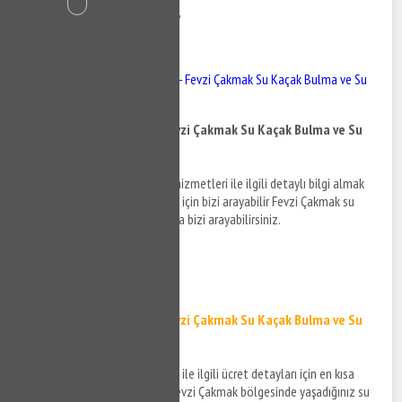
27 Kasım 2020
570 Görüntüleme
İçindekiler
Fevzi Çakmak Su Kaçak - Fevzi Çakmak Su Kaçak Bulma ve Su
Kaçak Tespiti
Fevzi Çakmak Su Kaçak - Fevzi Çakmak Su Kaçak Bulma ve Su
Kaçak Tespiti
Fevzi Çakmak su kaçak bulma hizmetleri ile ilgili detaylı bilgi almak
ve destek taleplerinizi iletmek için bizi arayabilir Fevzi Çakmak su
kaçak tespiti detayları hakkında bizi arayabilirsiniz.
0532 384 77 07 ✆
Tıkla ve Ara ✆
Fevzi Çakmak Su Kaçak - Fevzi Çakmak Su Kaçak Bulma ve Su
Kaçak Tespiti
Fevzi Çakmak su kaçak hizmeti ile ilgili ücret detayları için en kısa
sürede size bilgi verilecek ve Fevzi Çakmak bölgesinde yaşadığınız su