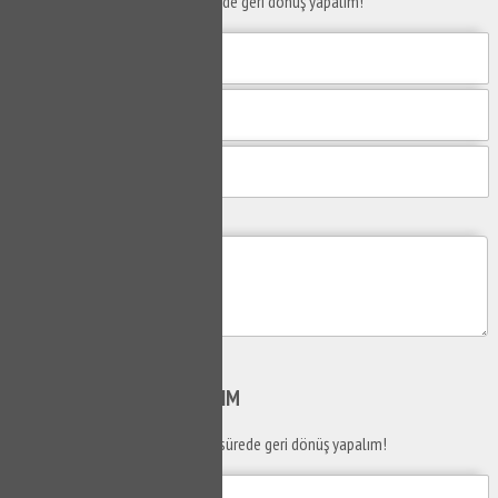
Taleplerinizi bize iletin en kısa sürede geri dönüş yapalım!
Mesajım
Gönder
SİZİ
ARAYALIM
Telefon numaranızı bırakın en kısa sürede geri dönüş yapalım!