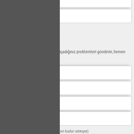
Gönder
Ustaya
Sor
Yaşam alanlarınız ve ofislerinizde yaşadığınız problemleri gönderin, hemen
yanıtlayalım.
Sorunuzun Başlığı
(Örn: Kombim yeteri kadar ısıtmıyor)