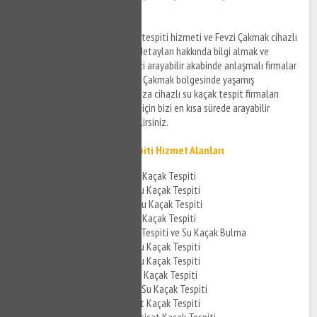
Su Kaçak Bulma
Fevzi Çakmak cihazla su kaçak tespiti hizmeti ve Fevzi Çakmak cihazlı
su kaçak bulma hizmetlerinin detayları hakkında bilgi almak ve
ücretlendirme detayları için bizi arayabilir akabinde anlaşmalı firmalar
ile bağlantı kurabilirsiniz. Fevzi Çakmak bölgesinde yaşamış
olduğunuz su kaçak sorunlarınıza cihazlı su kaçak tespit firmaları
aracılığı ile müdahale edilmesi için bizi en kısa sürede arayabilir
detaylar hakkında bilgi edinebilirsiniz.
Fevzi Çakmak Su Kaçak Tespiti Hizmet Alanları
Fevzi Çakmak Banyo Su Kaçak Tespiti
Fevzi Çakmak Mutfak Su Kaçak Tespiti
Fevzi Çakmak Tuvalet Su Kaçak Tespiti
Fevzi Çakmak Kombi Su Kaçak Tespiti
Fevzi Çakmak Su Kaçak Tespiti ve Su Kaçak Bulma
Fevzi Çakmak Cihazla Su Kaçak Tespiti
Fevzi Çakmak Akustik Su Kaçak Tespiti
Fevzi Çakmak Cihazlı Su Kaçak Tespiti
Fevzi Çakmak Noktasal Su Kaçak Tespiti
Fevzi Çakmak Su Tesisat Kaçak Tespiti
Fevzi Çakmak Kombi Tesisat Kaçak Tespiti