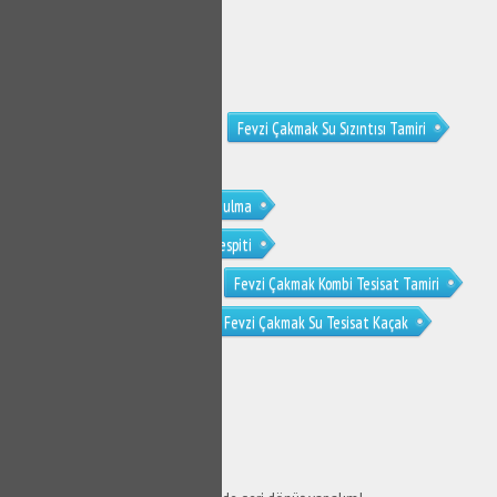
Fevzi Çakmak Su Kaçağı Tamiri
Fevzi Çakmak Su Sızıntısı Tamiri
Fevzi Çakmak Su Kaçak Bulucu
Fevzi Çakmak Kırmadan Su Kaçak Bulma
Fevzi Çakmak Noktasal Su Kaçak Tespiti
Fevzi Çakmak Su Kaçak Tespit
Fevzi Çakmak Kombi Tesisat Tamiri
Fevzi Çakmak Tesisat Tamiri
Fevzi Çakmak Su Tesisat Kaçak
SERVİS TALEP
FORMU