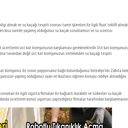
lgi almak ve su kaçağı tespiti sonrası tamir işlemleri ile ilgili fiyat teklifi almak
e en kısa sürede yaşamış olduğunuz su kaçak sorunlarınızı ve su sızıntısı
pit ücretlerini üst kat komşunuzun karşılaması gerekmektedir. Üst kat komşunuz
zira tavandan değil üst kat komşunuzun zemininden su kaçağı tespiti
t kat komşunuz ile sorun yaşıyorsanız bağlı bulunduğunuz belediye'nin Zabıta biri
omşunuzun yapmış olduğunuz uyarı ve ikazlara rağmen konuyu ciddiye almadığını
runları ile ilgili sigorta firmaları ile bağlantı kurabilir ve Gökevler su kaçak
akkında ücretlerin konut sigortası yaptırdığınız firmalar tarafından karşılanmasını