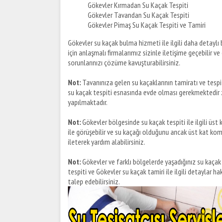
Gökevler Kırmadan Su Kaçak Tespiti
Gökevler Tavandan Su Kaçak Tespiti
Gökevler Pimaş Su Kaçak Tespiti ve Tamiri
Gökevler su kaçak bulma hizmeti ile ilgili daha detaylı bi
için anlaşmalı firmalarımız sizinle iletişime geçebilir v
sorunlarınızı çözüme kavuşturabilirsiniz.
Not:
Tavanınıza gelen su kaçaklarının tamiratı ve tes
su kaçak tespiti esnasında evde olması gerekmektedir 
yapılmaktadır.
Not:
Gökevler bölgesinde su kaçak tespiti ile ilgili üs
ile görüşebilir ve su kaçağı olduğunu ancak üst kat k
ileterek yardım alabilirsiniz.
Not:
Gökevler ve farklı bölgelerde yaşadığınız su kaçak so
tespiti ve Gökevler su kaçak tamiri ile ilgili detaylar h
talep edebilirsiniz.