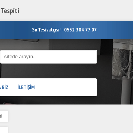
 Tespiti
Su Tesisatçısı! - 0532 384 77 07
 BİZ
İLETİŞİM
ti