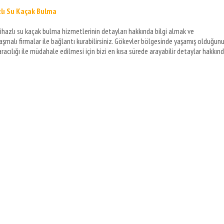
zlı Su Kaçak Bulma
ihazlı su kaçak bulma hizmetlerinin detayları hakkında bilgi almak ve
laşmalı firmalar ile bağlantı kurabilirsiniz. Gökevler bölgesinde yaşamış olduğun
aracılığı ile müdahale edilmesi için bizi en kısa sürede arayabilir detaylar hakkın