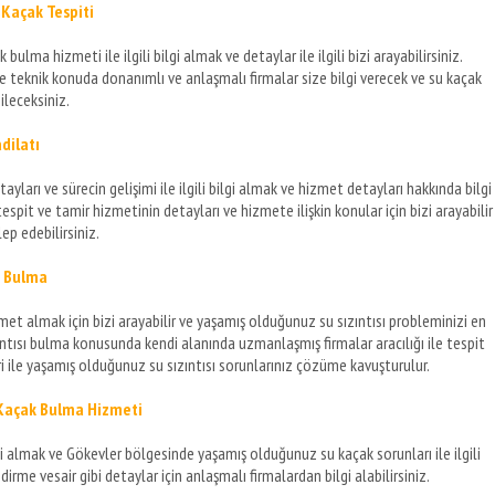
 Kaçak Tespiti
lma hizmeti ile ilgili bilgi almak ve detaylar ile ilgili bizi arayabilirsiniz.
ede teknik konuda donanımlı ve anlaşmalı firmalar size bilgi verecek ve su kaçak
ileceksiniz.
dilatı
yları ve sürecin gelişimi ile ilgili bilgi almak ve hizmet detayları hakkında bilgi
tespit ve tamir hizmetinin detayları ve hizmete ilişkin konular için bizi arayabilir
ep edebilirsiniz.
sı Bulma
hizmet almak için bizi arayabilir ve yaşamış olduğunuz su sızıntısı probleminizi en
ıntısı bulma konusunda kendi alanında uzmanlaşmış firmalar aracılığı ile tespit
ri ile yaşamış olduğunuz su sızıntısı sorunlarınız çözüme kavuşturulur.
 Kaçak Bulma Hizmeti
lgi almak ve Gökevler bölgesinde yaşamış olduğunuz su kaçak sorunları ile ilgili
dirme vesair gibi detaylar için anlaşmalı firmalardan bilgi alabilirsiniz.