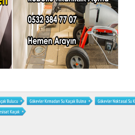
açak Bulucu
Gökevler Kırmadan Su Kaçak Bulma
Gökevler Noktasal Su K
esisat Kaçak