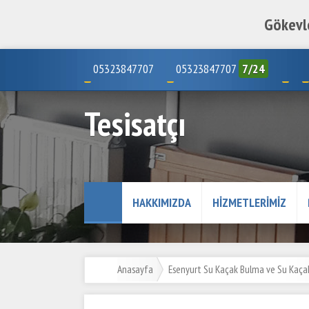
Gökevle
05323847707
05323847707
7/24
Tesisatçı
HAKKIMIZDA
HIZMETLERIMIZ
Anasayfa
Esenyurt Su Kaçak Bulma ve Su Kaçak