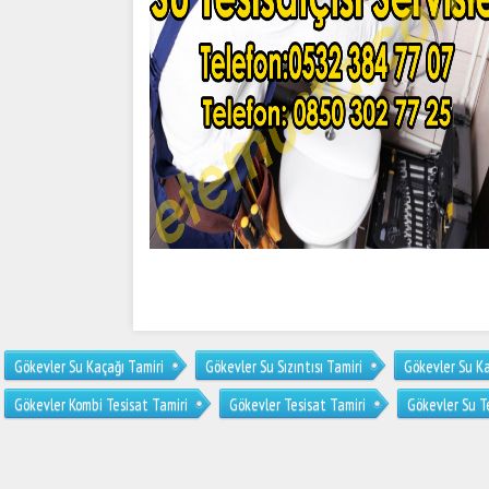
Gökevler Su Kaçağı Tamiri
Gökevler Su Sızıntısı Tamiri
Gökevler Su K
Gökevler Kombi Tesisat Tamiri
Gökevler Tesisat Tamiri
Gökevler Su T