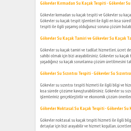
Gökevler Kırmadan Su Kaçak Tespiti - Gökevler Su
Gökevler kırmadan su kaçak tespiti ve Gökevler su kaçak bu
Gökevler su kaçak tespit işlemleri ile ilgili en kısa sür
tespiti ile ilgili yaşamış olduğunuz soruna çözüm bulab
Gökevler Su Kaçak Tamiri ve
Gökevler Su Kaçak
Ta
Gökevler su kaçak tamiri ve tadilat hizmetleri, ücret deta
sahibi olmak için bizi arayabilirsiniz. Gökevler su kaçak 
yaşadığınız su kaçak sorunlarına çözüm üretilmesini tal
Gökevler Su Sızıntısı Tespiti - Gökevler Su Sızıntı
Gökevler su sızıntısı tespiti hizmeti ile ilgili bilgi ve 
kısa sürede çözüme kavuşturabilirsiniz. Gökevler su sız
işlemleriniz gerçekleştirilir ve ekonomik çözüm önerile
Gökevler Noktasal Su Kaçak Tespiti - Gökevler Su
Gökevler noktasal su kaçak tespiti hizmeti ile ilgili bi
detaylar için bizi arayabilir ve hizmet koşulları, ücretlen