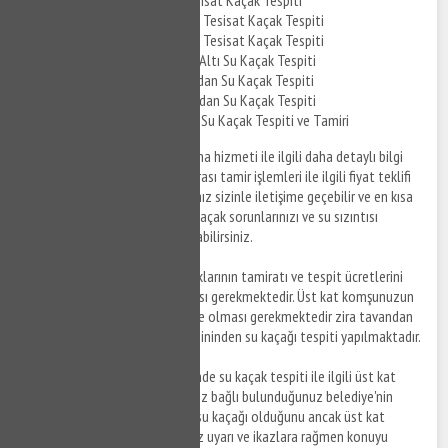
Esenyurt Üçevler Kombi Tesisat Kaçak Tespiti
Esenyurt Üçevler Kombi Tesisat Kaçak Tespiti
Esenyurt Üçevler Parke Altı Su Kaçak Tespiti
Esenyurt Üçevler Kırmadan Su Kaçak Tespiti
Esenyurt Üçevler Tavandan Su Kaçak Tespiti
Esenyurt Üçevler Pimaş Su Kaçak Tespiti ve Tamiri
Esenyurt Üçevler su kaçak bulma hizmeti ile ilgili daha detaylı bilgi
almak ve su kaçağı tespiti sonrası tamir işlemleri ile ilgili fiyat teklifi
almak için anlaşmalı firmalarımız sizinle iletişime geçebilir ve en kısa
sürede yaşamış olduğunuz su kaçak sorunlarınızı ve su sızıntısı
sorunlarınızı çözüme kavuşturabilirsiniz.
Not:
Tavanınıza gelen su kaçaklarının tamiratı ve tespit ücretlerini
üst kat komşunuzun karşılaması gerekmektedir. Üst kat komşunuzun
su kaçak tespiti esnasında evde olması gerekmektedir zira tavandan
değil üst kat komşunuzun zemininden su kaçağı tespiti yapılmaktadır.
Not:
Esenyurt Üçevler bölgesinde su kaçak tespiti ile ilgili üst kat
komşunuz ile sorun yaşıyorsanız bağlı bulunduğunuz belediye'nin
Zabıta birimi ile görüşebilir ve su kaçağı olduğunu ancak üst kat
komşunuzun yapmış olduğunuz uyarı ve ikazlara rağmen konuyu