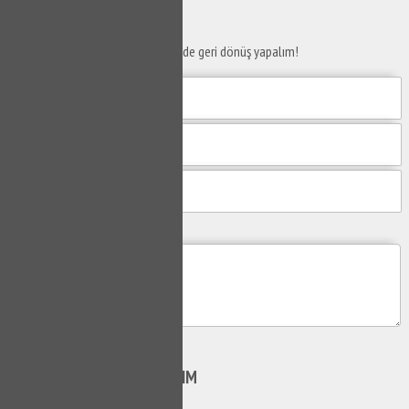
SERVİS TALEP
FORMU
Taleplerinizi bize iletin en kısa sürede geri dönüş yapalım!
Mesajım
Gönder
SİZİ
ARAYALIM