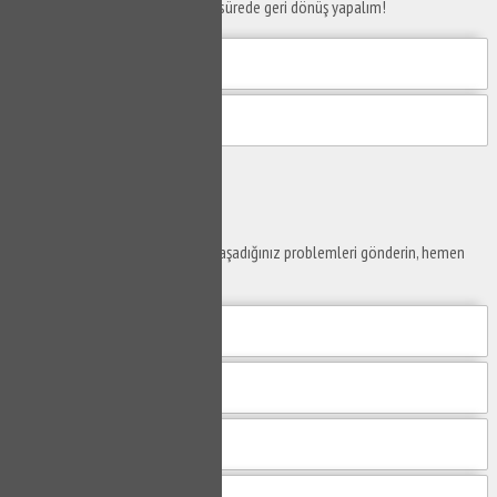
Telefon numaranızı bırakın en kısa sürede geri dönüş yapalım!
Gönder
Ustaya
Sor
Yaşam alanlarınız ve ofislerinizde yaşadığınız problemleri gönderin, hemen
yanıtlayalım.