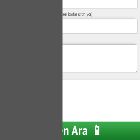
Sorunuzun Başlığı
(Örn: Kombim yeteri kadar ısıtmıyor)
Yaşadığınız Problemler
Gönder
Su Tesisatçısı
Hemen Ara 📱
Tüm hakları saklıdır.