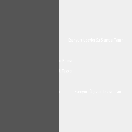
Esenyurt Üçevler Su Kaçağı Tamiri
Esenyurt Üçevler Su Sızıntısı Tamiri
Esenyurt Üçevler Su Kaçak Bulucu
Esenyurt Üçevler Kırmadan Su Kaçak Bulma
Esenyurt Üçevler Noktasal Su Kaçak Tespiti
Esenyurt Üçevler Su Kaçak Tespit
Esenyurt Üçevler Kombi Tesisat Tamiri
Esenyurt Üçevler Tesisat Tamiri
Esenyurt Üçevler Su Tesisat Kaçak