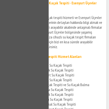
Esenyurt Üçevler Cihazla Su Kaçak Tespiti - Esenyurt Üçevler
Cihazlı Su Kaçak Bulma
Esenyurt Üçevler cihazla su kaçak tespiti hizmeti ve Esenyurt Üçevler
cihazlı su kaçak bulma hizmetlerinin detayları hakkında bilgi almak ve
ücretlendirme detayları için bizi arayabilir akabinde anlaşmalı firmalar
ile bağlantı kurabilirsiniz. Esenyurt Üçevler bölgesinde yaşamış
olduğunuz su kaçak sorunlarınıza cihazlı su kaçak tespit firmaları
aracılığı ile müdahale edilmesi için bizi en kısa sürede arayabilir
detaylar hakkında bilgi edinebilirsiniz.
Esenyurt Üçevler Su Kaçak Tespiti Hizmet Alanları
Esenyurt Üçevler Banyo Su Kaçak Tespiti
Esenyurt Üçevler Mutfak Su Kaçak Tespiti
Esenyurt Üçevler Tuvalet Su Kaçak Tespiti
Esenyurt Üçevler Kombi Su Kaçak Tespiti
Esenyurt Üçevler Su Kaçak Tespiti ve Su Kaçak Bulma
Esenyurt Üçevler Cihazla Su Kaçak Tespiti
Esenyurt Üçevler Akustik Su Kaçak Tespiti
Esenyurt Üçevler Cihazlı Su Kaçak Tespiti
Esenyurt Üçevler Noktasal Su Kaçak Tespiti
Esenyurt Üçevler Su Tesisat Kaçak Tespiti