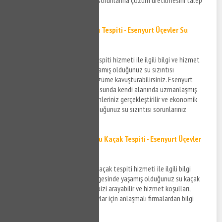
edebilirsiniz.
Esenyurt Üçevler Su Sızıntısı Tespiti - Esenyurt Üçevler Su
Sızıntısı Bulma
Esenyurt Üçevler su sızıntısı tespiti hizmeti ile ilgili bilgi ve hizmet
almak için bizi arayabilir ve yaşamış olduğunuz su sızıntısı
probleminizi en kısa sürede çözüme kavuşturabilirsiniz. Esenyurt
Üçevler su sızıntısı bulma konusunda kendi alanında uzmanlaşmış
firmalar aracılığı ile tespit işlemleriniz gerçekleştirilir ve ekonomik
çözüm önerileri ile yaşamış olduğunuz su sızıntısı sorunlarınız
çözüme kavuşturulur.
Esenyurt Üçevler Noktasal Su Kaçak Tespiti - Esenyurt Üçevler
Su Kaçak Bulma Hizmeti
Esenyurt Üçevler noktasal su kaçak tespiti hizmeti ile ilgili bilgi
almak ve Esenyurt Üçevler bölgesinde yaşamış olduğunuz su kaçak
sorunları ile ilgili detaylar için bizi arayabilir ve hizmet koşulları,
ücretlendirme vesair gibi detaylar için anlaşmalı firmalardan bilgi
alabilirsiniz.