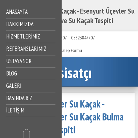
Esenyurt Üçevler Su Kaçak - Esenyurt Üçevler Su
ANASAYFA
Kaçak Bulma ve Su Kaçak Tespiti
HAKKIMIZDA
HIZMETLERIMIZ
05323847707
05323847707
REFERANSLARIMIZ
Talep Formu
USTAYA SOR
Tesisatçı
BLOG
GALERİ
BASINDA BİZ
Esenyurt Üçevler Su Kaçak -
İLETİŞİM
Esenyurt Üçevler Su Kaçak Bulma
ve Su Kaçak Tespiti