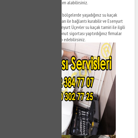
ciddiye almadığını ileterek yardım alabilirsiniz.
Not:
Esenyurt Üçevler ve farklı bölgelerde yaşadığınız su kaçak
sorunları ile ilgili sigorta firmaları ile bağlantı kurabilir ve Esenyurt
Üçevler su kaçak tespiti ve Esenyurt Üçevler su kaçak tamiri ile ilgili
detaylar hakkında ücretlerin konut sigortası yaptırdığınız firmalar
tarafından karşılanmasını talep edebilirsiniz.