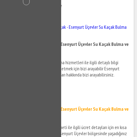
26 Kasım 2020
589 Görüntüleme
İçindekiler
Esenyurt Üçevler Su Kaçak - Esenyurt Üçevler Su Kaçak Bulma
ve Su Kaçak Tespiti
Esenyurt Üçevler Su Kaçak - Esenyurt Üçevler Su Kaçak Bulma ve
Su Kaçak Tespiti
Esenyurt Üçevler su kaçak bulma hizmetleri ile ilgili detaylı bilgi
almak ve destek taleplerinizi iletmek için bizi arayabilir Esenyurt
Üçevler su kaçak tespiti detayları hakkında bizi arayabilirsiniz.
0532 384 77 07 ✆
Tıkla ve Ara ✆
Esenyurt Üçevler Su Kaçak - Esenyurt Üçevler Su Kaçak Bulma ve
Su Kaçak Tespiti
Esenyurt Üçevler su kaçak hizmeti ile ilgili ücret detayları için en kısa
sürede size bilgi verilecek ve Esenyurt Üçevler bölgesinde yaşadığınız