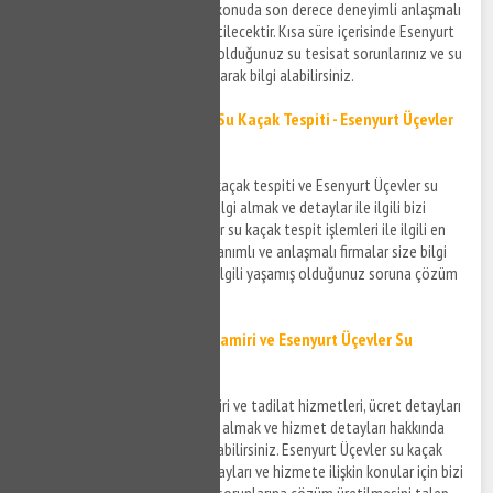
su kaçağı sorunlarınıza teknik konuda son derece deneyimli anlaşmalı
firmalar aracılığı ile çözüm üretilecektir. Kısa süre içerisinde Esenyurt
Üçevler ve çevresinde yaşamış olduğunuz su tesisat sorunlarınız ve su
kaçak sorunlarınız için bizi arayarak bilgi alabilirsiniz.
Esenyurt Üçevler Kırmadan Su Kaçak Tespiti - Esenyurt Üçevler
Su Kaçak Tespiti
Esenyurt Üçevler kırmadan su kaçak tespiti ve Esenyurt Üçevler su
kaçak bulma hizmeti ile ilgili bilgi almak ve detaylar ile ilgili bizi
arayabilirsiniz. Esenyurt Üçevler su kaçak tespit işlemleri ile ilgili en
kısa sürede teknik konuda donanımlı ve anlaşmalı firmalar size bilgi
verecek ve su kaçak tespiti ile ilgili yaşamış olduğunuz soruna çözüm
bulabileceksiniz.
Esenyurt Üçevler Su Kaçak Tamiri ve
Esenyurt Üçevler Su
Kaçak
Tadilatı
Esenyurt Üçevler su kaçak tamiri ve tadilat hizmetleri, ücret detayları
ve sürecin gelişimi ile ilgili bilgi almak ve hizmet detayları hakkında
bilgi sahibi olmak için bizi arayabilirsiniz. Esenyurt Üçevler su kaçak
tespit ve tamir hizmetinin detayları ve hizmete ilişkin konular için bizi
arayabilir yaşadığınız su kaçak sorunlarına çözüm üretilmesini talep