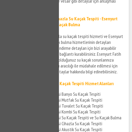
hizmet koşulları, ücretlendirme vesair gibi detaylar için anlaşmalı
firmalardan bilgi alabilirsiniz.
Esenyurt Fatih Mahallesi Cihazla Su Kaçak Tespiti - Esenyurt
Fatih Mahallesi Cihazlı Su Kaçak Bulma
Esenyurt Fatih Mahallesi cihazla su kaçak tespiti hizmeti ve Esenyurt
Fatih Mahallesi cihazlı su kaçak bulma hizmetlerinin detayları
hakkında bilgi almak ve ücretlendirme detayları için bizi arayabilir
akabinde anlaşmalı firmalar ile bağlantı kurabilirsiniz. Esenyurt Fatih
Mahallesi bölgesinde yaşamış olduğunuz su kaçak sorunlarınıza
cihazlı su kaçak tespit firmaları aracılığı ile müdahale edilmesi için
bizi en kısa sürede arayabilir detaylar hakkında bilgi edinebilirsiniz.
Esenyurt Fatih Mahallesi Su Kaçak Tespiti Hizmet Alanları
Esenyurt Fatih Mahallesi Banyo Su Kaçak Tespiti
Esenyurt Fatih Mahallesi Mutfak Su Kaçak Tespiti
Esenyurt Fatih Mahallesi Tuvalet Su Kaçak Tespiti
Esenyurt Fatih Mahallesi Kombi Su Kaçak Tespiti
Esenyurt Fatih Mahallesi Su Kaçak Tespiti ve Su Kaçak Bulma
Esenyurt Fatih Mahallesi Cihazla Su Kaçak Tespiti
Esenyurt Fatih Mahallesi Akustik Su Kaçak Tespiti