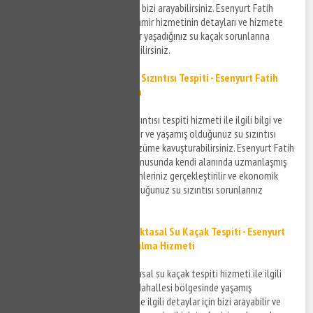
hakkında bilgi sahibi olmak için bizi arayabilirsiniz. Esenyurt Fatih
Mahallesi su kaçak tespit ve tamir hizmetinin detayları ve hizmete
ilişkin konular için bizi arayabilir yaşadığınız su kaçak sorunlarına
çözüm üretilmesini talep edebilirsiniz.
Esenyurt Fatih Mahallesi Su Sızıntısı Tespiti - Esenyurt Fatih
Mahallesi Su Sızıntısı Bulma
Esenyurt Fatih Mahallesi su sızıntısı tespiti hizmeti ile ilgili bilgi ve
hizmet almak için bizi arayabilir ve yaşamış olduğunuz su sızıntısı
probleminizi en kısa sürede çözüme kavuşturabilirsiniz. Esenyurt Fatih
Mahallesi su sızıntısı bulma konusunda kendi alanında uzmanlaşmış
firmalar aracılığı ile tespit işlemleriniz gerçekleştirilir ve ekonomik
çözüm önerileri ile yaşamış olduğunuz su sızıntısı sorunlarınız
çözüme kavuşturulur.
Esenyurt Fatih Mahallesi Noktasal Su Kaçak Tespiti - Esenyurt
Fatih Mahallesi Su Kaçak Bulma Hizmeti
Esenyurt Fatih Mahallesi noktasal su kaçak tespiti hizmeti ile ilgili
bilgi almak ve Esenyurt Fatih Mahallesi bölgesinde yaşamış
olduğunuz su kaçak sorunları ile ilgili detaylar için bizi arayabilir ve