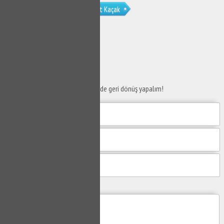
Esenyurt Fatih Mahallesi Su Tesisat Kaçak
SERVİS TALEP
FORMU
Taleplerinizi bize iletin en kısa sürede geri dönüş yapalım!
Mesajım