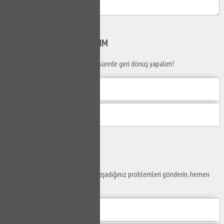
Gönder
SİZİ
ARAYALIM
Telefon numaranızı bırakın en kısa sürede geri dönüş yapalım!
Gönder
Ustaya
Sor
Yaşam alanlarınız ve ofislerinizde yaşadığınız problemleri gönderin, hemen
yanıtlayalım.