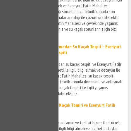
en kısa sürede size bilgi verilecek ve Esenyurt Fatih Mahallesi
bölgesinde yaşadığınız su kaçağı sorunlarınıza teknik konuda son
derece deneyimli anlaşmalı firmalar aracılığı ile çözüm üretilecektir.
Kısa süre içerisinde Esenyurt Fatih Mahallesi ve çevresinde yaşamış
olduğunuz su tesisat sorunlarınız ve su kaçak sorunlarınız için bizi
arayarak bilgi alabilirsiniz.
Esenyurt Fatih Mahallesi Kırmadan Su Kaçak Tespiti - Esenyurt
Fatih Mahallesi Su Kaçak Tespiti
Esenyurt Fatih Mahallesi kırmadan su kaçak tespiti ve Esenyurt Fatih
Mahallesi su kaçak bulma hizmeti ile ilgili bilgi almak ve detaylar ile
ilgili bizi arayabilirsiniz. Esenyurt Fatih Mahallesi su kaçak tespit
işlemleri ile ilgili en kısa sürede teknik konuda donanımlı ve anlaşmalı
firmalar size bilgi verecek ve su kaçak tespiti ile ilgili yaşamış
olduğunuz soruna çözüm bulabileceksiniz.
Esenyurt Fatih Mahallesi Su Kaçak Tamiri ve
Esenyurt Fatih
Mahallesi Su Kaçak
Tadilatı
Esenyurt Fatih Mahallesi su kaçak tamiri ve tadilat hizmetleri, ücret
detayları ve sürecin gelişimi ile ilgili bilgi almak ve hizmet detayları