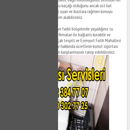
Zabıta birimi ile görüşebilir ve su kaçağı olduğunu ancak üst kat
komşunuzun yapmış olduğunuz uyarı ve ikazlara rağmen konuyu
ciddiye almadığını ileterek yardım alabilirsiniz.
Not:
Esenyurt Fatih Mahallesi ve farklı bölgelerde yaşadığınız su
kaçak sorunları ile ilgili sigorta firmaları ile bağlantı kurabilir ve
Esenyurt Fatih Mahallesi su kaçak tespiti ve Esenyurt Fatih Mahallesi
su kaçak tamiri ile ilgili detaylar hakkında ücretlerin konut sigortası
yaptırdığınız firmalar tarafından karşılanmasını talep edebilirsiniz.