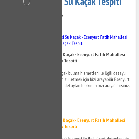
Kaçak Bulma ve Su Kaçak Tespiti
26 Kasım 2020
546 Görüntüleme
İçindekiler
Esenyurt Fatih Mahallesi Su Kaçak - Esenyurt Fatih Mahallesi
Su Kaçak Bulma ve Su Kaçak Tespiti
Esenyurt Fatih Mahallesi Su Kaçak - Esenyurt Fatih Mahallesi
Su Kaçak Bulma ve Su Kaçak Tespiti
Esenyurt Fatih Mahallesi su kaçak bulma hizmetleri ile ilgili detaylı
bilgi almak ve destek taleplerinizi iletmek için bizi arayabilir Esenyurt
Fatih Mahallesi su kaçak tespiti detayları hakkında bizi arayabilirsiniz.
0532 384 77 07 ✆
Tıkla ve Ara ✆
Esenyurt Fatih Mahallesi Su Kaçak - Esenyurt Fatih Mahallesi
Su Kaçak Bulma ve Su Kaçak Tespiti
Esenyurt Fatih Mahallesi su kaçak hizmeti ile ilgili ücret detayları için