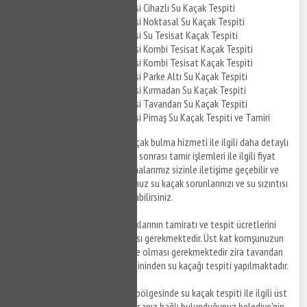
Esenyurt Fatih Mahallesi Cihazlı Su Kaçak Tespiti
Esenyurt Fatih Mahallesi Noktasal Su Kaçak Tespiti
Esenyurt Fatih Mahallesi Su Tesisat Kaçak Tespiti
Esenyurt Fatih Mahallesi Kombi Tesisat Kaçak Tespiti
Esenyurt Fatih Mahallesi Kombi Tesisat Kaçak Tespiti
Esenyurt Fatih Mahallesi Parke Altı Su Kaçak Tespiti
Esenyurt Fatih Mahallesi Kırmadan Su Kaçak Tespiti
Esenyurt Fatih Mahallesi Tavandan Su Kaçak Tespiti
Esenyurt Fatih Mahallesi Pimaş Su Kaçak Tespiti ve Tamiri
Esenyurt Fatih Mahallesi su kaçak bulma hizmeti ile ilgili daha detaylı
bilgi almak ve su kaçağı tespiti sonrası tamir işlemleri ile ilgili fiyat
teklifi almak için anlaşmalı firmalarımız sizinle iletişime geçebilir ve
en kısa sürede yaşamış olduğunuz su kaçak sorunlarınızı ve su sızıntısı
sorunlarınızı çözüme kavuşturabilirsiniz.
Not:
Tavanınıza gelen su kaçaklarının tamiratı ve tespit ücretlerini
üst kat komşunuzun karşılaması gerekmektedir. Üst kat komşunuzun
su kaçak tespiti esnasında evde olması gerekmektedir zira tavandan
değil üst kat komşunuzun zemininden su kaçağı tespiti yapılmaktadır.
Not:
Esenyurt Fatih Mahallesi bölgesinde su kaçak tespiti ile ilgili üst
kat komşunuz ile sorun yaşıyorsanız bağlı bulunduğunuz belediye'nin