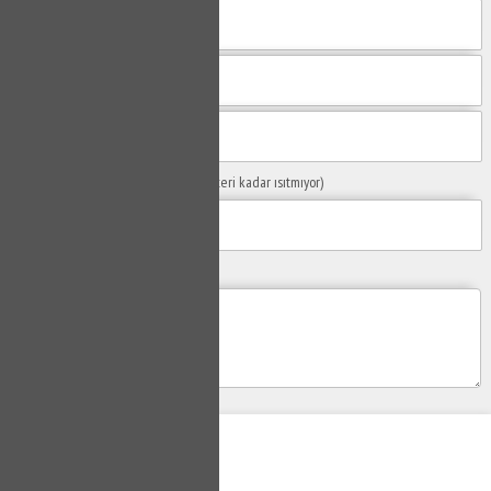
Sorunuzun Başlığı
(Örn: Kombim yeteri kadar ısıtmıyor)
Yaşadığınız Problemler
Gönder