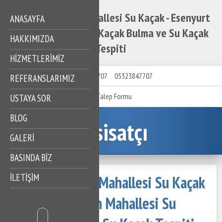
Esenyurt Fatih Mahallesi Su Kaçak - Esenyurt
ANASAYFA
Fatih Mahallesi Su Kaçak Bulma ve Su Kaçak
HAKKIMIZDA
Tespiti
HIZMETLERIMIZ
05323847707
05323847707
REFERANSLARIMIZ
Talep Formu
USTAYA SOR
BLOG
Tesisatçı
GALERİ
BASINDA BİZ
İLETİŞİM
Esenyurt Fatih Mahallesi Su Kaçak
- Esenyurt Fatih Mahallesi Su