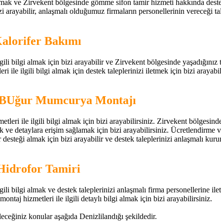
mak ve Zirvekent bölgesinde gömme sifon tamir hizmeti hakkında destek tal
arayabilir, anlaşmalı olduğumuz firmaların personellerinin vereceği talim
Kalorifer Bakımı
ili bilgi almak için bizi arayabilir ve Zirvekent bölgesinde yaşadığınız te
i ile ilgili bilgi almak için destek taleplerinizi iletmek için bizi arayabil
t BUğur Mumcurya Montajı
leri ile ilgili bilgi almak için bizi arayabilirsiniz. Zirvekent bölges
ve detaylara erişim sağlamak için bizi arayabilirsiniz. Ücretlendirme v
esteği almak için bizi arayabilir ve destek taleplerinizi anlaşmalı kuruml
Hidrofor Tamiri
ili bilgi almak ve destek taleplerinizi anlaşmalı firma personellerine ilet
montaj hizmetleri ile ilgili detaylı bilgi almak için bizi arayabilirsiniz.
ileceğiniz konular aşağıda Denizlilandığı şekildedir.