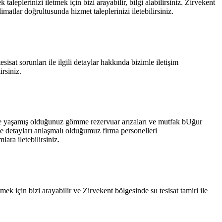
eplerinizi iletmek için bizi arayabilir, bilgi alabilirsiniz. Zirvekent
atlar doğrultusunda hizmet taleplerinizi iletebilirsiniz.
sisat sorunları ile ilgili detaylar hakkında bizimle iletişim
irsiniz.
inde yaşamış olduğunuz gömme rezervuar arızaları ve mutfak bUğur
e detayları anlaşmalı olduğumuz firma personelleri
ara iletebilirsiniz.
mek için bizi arayabilir ve Zirvekent bölgesinde su tesisat tamiri ile