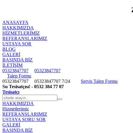
ANASAYFA
HAKKIMIZDA
HIZMETLERIMIZ
REFERANSLARIMIZ
USTAYA SOR
BLOG
GALERİ
BASINDA BİZ
İLETİŞİM
05323847707
05323847707
Talep Formu
05323847707
05323847707
7/24
Servis Talep Formu
Su Tesisatçısı! - 0532 384 77 07
Tesisatçı
HAKKIMIZDA
Hizmetlerimiz
REFERANSLARIMIZ
USTAYA SORU SOR
GALERİ
BASINDA BİZ