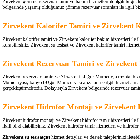
Zirvekent gömme rezervuar tamir ve bakım hizmetleri ile ilgili bilgi al
bölgesinde yaşamış olduğumuz gömme rezervuar sorunları ile ilgili bizi 
Zirvekent Kalorifer Tamiri ve Zirvekent 
Zirvekent kalorifer tamiri ve Zirvekent kalorifer bakım hizmetleri ile ilg
kurabilirsiniz. Zirvekent su tesisat ve Zirvekent kalorifer tamiri hizmetler
Zirvekent Rezervuar Tamiri ve Zirveken
Zirvekent rezervuar tamiri ve Zirvekent bUğur Mumcurya montaj hizmet
Mumcuryası, banyo bUğur Mumcuryası arızaları ile ilgili hizmet almak 
gerçekleştirmektedir. Dolayısıyla Zirvekent bölgesinde rezervuar tamir d
Zirvekent Hidrofor Montajı ve Zirvekent 
Zirvekent hidrofor montajı ve Zirvekent hidrofor tamir hizmetleri ile ilg
ilgili bilgi alabilirsiniz. Zirvekent hidrofor tamir hizmetleri ve hidrofor 
Zirvekent su tesisatçısı
hizmet detayları ve destek taleplerinizi ileteb