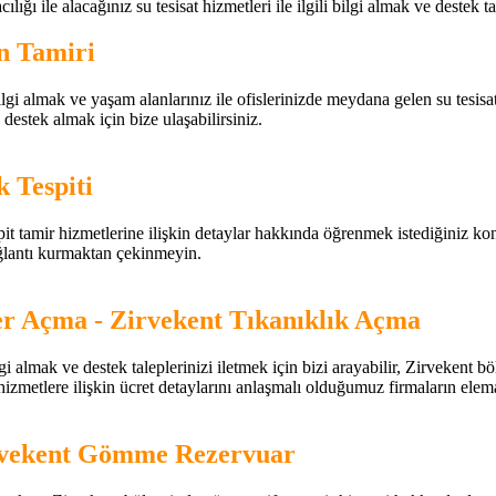
ığı ile alacağınız su tesisat hizmetleri ile ilgili bilgi almak ve destek tal
on Tamiri
i almak ve yaşam alanlarınız ile ofislerinizde meydana gelen su tesisat, klo
 destek almak için bize ulaşabilirsiniz.
 Tespiti
t tamir hizmetlerine ilişkin detaylar hakkında öğrenmek istediğiniz konula
ağlantı kurmaktan çekinmeyin.
r Açma - Zirvekent Tıkanıklık Açma
i almak ve destek taleplerinizi iletmek için bizi arayabilir, Zirvekent b
 hizmetlere ilişkin ücret detaylarını anlaşmalı olduğumuz firmaların elema
rvekent Gömme Rezervuar