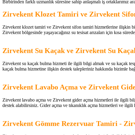
Birbirinden farklı uzmanlık süresine sahip anlaşmalı iş ortaklarımız aracıl
Zirvekent Klozet Tamiri ve Zirvekent Sif
Zirvekent klozet tamiri ve Zirvekent sifon tamiri hizmetlerine ilişkin bilg
Zirvekent bölgesinde yaşayacağınız su tesisat arızaları için kısa sürede
Zirvekent Su Kaçak ve Zirvekent Su Kaçak
Zirvekent su kaçak bulma hizmeti ile ilgili bilgi almak ve su kaçak tespi
kaçak bulma hizmetine ilişkin destek talepleriniz hakkında bizimle b
Zirvekent Lavabo Açma ve Zirvekent Gide
Zirvekent lavabo açma ve Zirvekent gider açma hizmetleri ile ilgili bilg
destek alabilirsiniz. Gider açma ve tıkanıklık açma hizmetleri ve ilgili
Zirvekent Gömme Rezervuar Tamiri - Zi