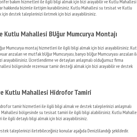
ifer bakım hizmetleri ile ilgili bilgi almak için bizi arayabilir ve Kutlu Mahallesi
lar hakkında bizimle iletişim kurabilirsiniz. Kutlu Mahallesi su tesisat ve Kutlu
 için destek taleplerinizi iletmek için bizi arayabilirsiniz.
ve Kutlu Mahallesi BUğur Mumcurya Montajı
r Mumcurya montaj hizmetleri ile ilgili bilgi almak için bizi arayabilirsiniz. Kut
ar arızaları ve mutfak bUğur Mumcuryası, banyo bUğur Mumcuryası arızaları il
izi arayabilirsiniz. Ücretlendirme ve detayları anlaşmalı olduğumuz firma
hallesi bölgesinde rezervuar tamir desteği almak için bizi arayabilir ve destek
e Kutlu Mahallesi Hidrofor Tamiri
ofor tamir hizmetleri ile ilgili bilgi almak ve destek taleplerinizi anlaşmalı
 Mahallesi bölgesinde su tesisat tamiri ile ilgili bilgi alabilirsiniz. Kutlu Mahalle
e ilgili detaylı bilgi almak için bizi arayabilirsiniz.
tek taleplerinizi iletebileceğiniz konular aşağıda Denizlilandığı şekildedir.