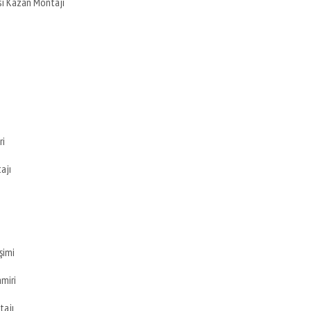
si Kazan Montajı
ri
ajı
şimi
amiri
tajı