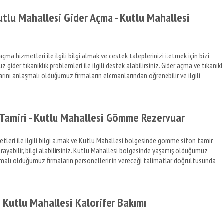
tlu Mahallesi Gider Açma - Kutlu Mahallesi
a hizmetleri ile ilgili bilgi almak ve destek taleplerinizi iletmek için bizi
gider tıkanıklık problemleri ile ilgili destek alabilirsiniz. Gider açma ve tıkanıkl
larını anlaşmalı olduğumuz firmaların elemanlarından öğrenebilir ve ilgili
Tamiri - Kutlu Mahallesi Gömme Rezervuar
leri ile ilgili bilgi almak ve Kutlu Mahallesi bölgesinde gömme sifon tamir
arayabilir, bilgi alabilirsiniz. Kutlu Mahallesi bölgesinde yaşamış olduğumuz
nlaşmalı olduğumuz firmaların personellerinin vereceği talimatlar doğrultusunda
e Kutlu Mahallesi Kalorifer Bakımı