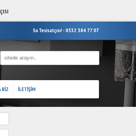
çısı
Su Tesisatçısı! - 0532 384 77 07
 BİZ
İLETİŞİM