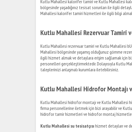
Kutlu Mahallesi kalorifer tamiri ve Kutlu Mahallesi kalor
bölgesinde yaşadığınız tesisat sorunları ile ilgili detay
Mahallesi kalorifer tamiri hizmetleri ile ilgili bilgi almak
Kutlu Mahallesi Rezervuar Tamiri 
Kutlu Mahallesi rezervuar tamiri ve Kutlu Mahallesi bUğu
Mahallesi bölgesinde yaşamış olduğunuz gömme rezervu
ilgili hizmet almak ve detaylara erişim sağlamak için b
personelleri gerçekleştirmektedir. Dolayısıyla Kutlu Ma
taleplerinizi anlaşmalı kurumlara iletebilirsiniz.
Kutlu Mahallesi Hidrofor Montajı v
Kutlu Mahallesi hidrofor montajı ve Kutlu Mahallesi hidr
firma personellerine iletmek için bizi arayabilir ve Kutlu
hidrofor tamir hizmetleri ve hidrofor montaj hizmetleri il
Kutlu Mahallesi su tesisatçısı
hizmet detayları ve des