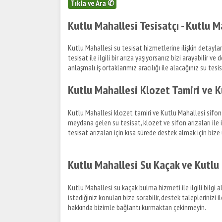
Tıkla ve Ara ✆
Kutlu Mahallesi Tesisatçı - Kutlu M
Kutlu Mahallesi su tesisat hizmetlerine ilişkin detaylar 
tesisat ile ilgili bir arıza yaşıyorsanız bizi arayabilir ve
anlaşmalı iş ortaklarımız aracılığı ile alacağınız su tesisa
Kutlu Mahallesi Klozet Tamiri ve K
Kutlu Mahallesi klozet tamiri ve Kutlu Mahallesi sifon t
meydana gelen su tesisat, klozet ve sifon arızaları ile il
tesisat arızaları için kısa sürede destek almak için bize u
Kutlu Mahallesi Su Kaçak ve Kutlu 
Kutlu Mahallesi su kaçak bulma hizmeti ile ilgili bilgi
istediğiniz konuları bize sorabilir, destek taleplerinizi
hakkında bizimle bağlantı kurmaktan çekinmeyin.