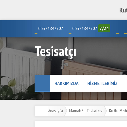
Kut
05323847707
05323847707
7/24
Tesisatçı
HAKKIMIZDA
HIZMETLERIMIZ
Anasayfa
Mamak Su Tesisatçısı
Kutlu Maha