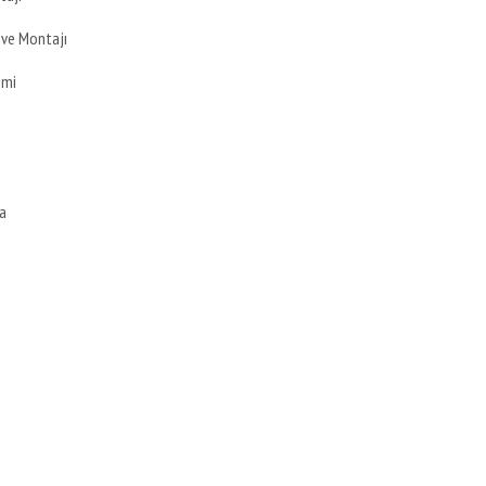
 ve Montajı
imi
a