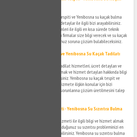
Tespiti
Yenibosna kırmadan su kaçak tespiti ve Yenibosna su kaçak bulma
hizmeti ile ilgili bilgi almak ve detaylar ile ilgili bizi arayabilirsiniz.
Yenibosna su kaçak tespit işlemleri ile ilgili en kısa sürede teknik
konuda donanımlı ve anlaşmalı firmalar size bilgi verecek ve su kaçak
tespiti ile ilgili yaşamış olduğunuz soruna çözüm bulabileceksiniz.
Yenibosna Su Kaçak Tamiri ve
Yenibosna Su Kaçak
Tadilatı
Yenibosna su kaçak tamiri ve tadilat hizmetleri, ücret detayları ve
sürecin gelişimi ile ilgili bilgi almak ve hizmet detayları hakkında bilgi
sahibi olmak için bizi arayabilirsiniz. Yenibosna su kaçak tespit ve
tamir hizmetinin detayları ve hizmete ilişkin konular için bizi
arayabilir yaşadığınız su kaçak sorunlarına çözüm üretilmesini talep
edebilirsiniz.
Yenibosna Su Sızıntısı Tespiti - Yenibosna Su Sızıntısı Bulma
Yenibosna su sızıntısı tespiti hizmeti ile ilgili bilgi ve hizmet almak
için bizi arayabilir ve yaşamış olduğunuz su sızıntısı probleminizi en
kısa sürede çözüme kavuşturabilirsiniz. Yenibosna su sızıntısı bulma