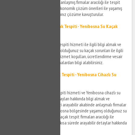
konusunda kendi alanında uzmanlaşmış firmalar aracılığı ile tespit
işlemleriniz gerçekleştirilir ve ekonomik çözüm önerileri ile yaşamış
olduğunuz su sızıntısı sorunlarınız çözüme kavuşturulur.
Yenibosna Noktasal Su Kaçak Tespiti - Yenibosna Su Kaçak
Bulma Hizmeti
Yenibosna noktasal su kaçak tespiti hizmeti ile ilgili bilgi almak ve
Yenibosna bölgesinde yaşamış olduğunuz su kaçak sorunları ile ilgili
detaylar için bizi arayabilir ve hizmet koşulları, ücretlendirme vesair
gibi detaylar için anlaşmalı firmalardan bilgi alabilirsiniz.
Yenibosna Cihazla Su Kaçak Tespiti - Yenibosna Cihazlı Su
Kaçak Bulma
Yenibosna cihazla su kaçak tespiti hizmeti ve Yenibosna cihazlı su
kaçak bulma hizmetlerinin detayları hakkında bilgi almak ve
ücretlendirme detayları için bizi arayabilir akabinde anlaşmalı firmalar
ile bağlantı kurabilirsiniz. Yenibosna bölgesinde yaşamış olduğunuz su
kaçak sorunlarınıza cihazlı su kaçak tespit firmaları aracılığı ile
müdahale edilmesi için bizi en kısa sürede arayabilir detaylar hakkında
bilgi edinebilirsiniz.