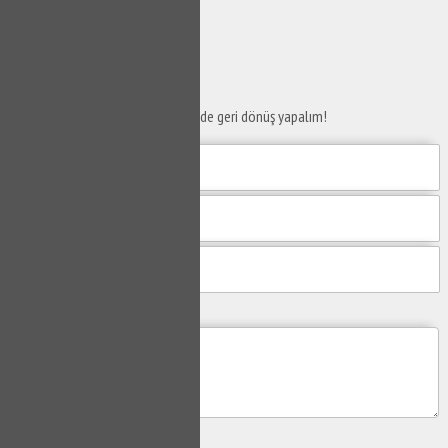
SERVİS TALEP
FORMU
Taleplerinizi bize iletin en kısa sürede geri dönüş yapalım!
Mesajım
Gönder