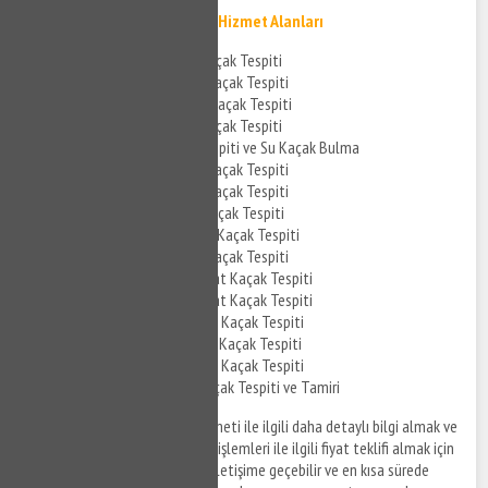
Yenibosna Su Kaçak Tespiti Hizmet Alanları
Yenibosna Banyo Su Kaçak Tespiti
Yenibosna Mutfak Su Kaçak Tespiti
Yenibosna Tuvalet Su Kaçak Tespiti
Yenibosna Kombi Su Kaçak Tespiti
Yenibosna Su Kaçak Tespiti ve Su Kaçak Bulma
Yenibosna Cihazla Su Kaçak Tespiti
Yenibosna Akustik Su Kaçak Tespiti
Yenibosna Cihazlı Su Kaçak Tespiti
Yenibosna Noktasal Su Kaçak Tespiti
Yenibosna Su Tesisat Kaçak Tespiti
Yenibosna Kombi Tesisat Kaçak Tespiti
Yenibosna Kombi Tesisat Kaçak Tespiti
Yenibosna Parke Altı Su Kaçak Tespiti
Yenibosna Kırmadan Su Kaçak Tespiti
Yenibosna Tavandan Su Kaçak Tespiti
Yenibosna Pimaş Su Kaçak Tespiti ve Tamiri
Yenibosna su kaçak bulma hizmeti ile ilgili daha detaylı bilgi almak ve
su kaçağı tespiti sonrası tamir işlemleri ile ilgili fiyat teklifi almak için
anlaşmalı firmalarımız sizinle iletişime geçebilir ve en kısa sürede