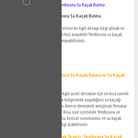
Yenibosna Su Kaçak - Yenibosna Su Kaçak Bulma
Yenibosna Su Kaçak - Yenibosna Su Kaçak Bulma
Yenibosna su kaçak bulma hizmetleri ile ilgili detaylı bilgi almak ve
destek taleplerinizi iletmek için bizi arayabilir Yenibosna su kaçak
tespiti detayları hakkında bizi arayabilirsiniz.
0532 384 77 07 ✆
Tıkla ve Ara ✆
Yenibosna Su Kaçak - Yenibosna Su Kaçak Bulma ve Su Kaçak
Tespiti
Yenibosna su kaçak hizmeti ile ilgili ücret detayları için en kısa sürede
size bilgi verilecek ve Yenibosna bölgesinde yaşadığınız su kaçağı
sorunlarınıza teknik konuda son derece deneyimli anlaşmalı firmalar
aracılığı ile çözüm üretilecektir. Kısa süre içerisinde Yenibosna ve
çevresinde yaşamış olduğunuz su tesisat sorunlarınız ve su kaçak
sorunlarınız için bizi arayarak bilgi alabilirsiniz.
Yenibosna Kırmadan Su Kaçak Tespiti - Yenibosna Su Kaçak