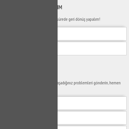
SİZİ
ARAYALIM
Telefon numaranızı bırakın en kısa sürede geri dönüş yapalım!
Gönder
Ustaya
Sor
Yaşam alanlarınız ve ofislerinizde yaşadığınız problemleri gönderin, hemen
yanıtlayalım.