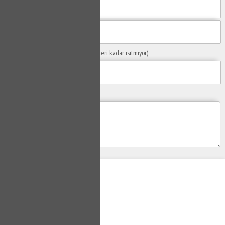
Sorunuzun Başlığı
(Örn: Kombim yeteri kadar ısıtmıyor)
Yaşadığınız Problemler
Gönder
Su Tesisatçısı