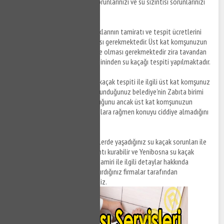
yaşamış olduğunuz su kaçak sorunlarınızı ve su sızıntısı sorunlarınızı
çözüme kavuşturabilirsiniz.
Not:
Tavanınıza gelen su kaçaklarının tamiratı ve tespit ücretlerini
üst kat komşunuzun karşılaması gerekmektedir. Üst kat komşunuzun
su kaçak tespiti esnasında evde olması gerekmektedir zira tavandan
değil üst kat komşunuzun zemininden su kaçağı tespiti yapılmaktadır.
Not:
Yenibosna bölgesinde su kaçak tespiti ile ilgili üst kat komşunuz
ile sorun yaşıyorsanız bağlı bulunduğunuz belediye'nin Zabıta birimi
ile görüşebilir ve su kaçağı olduğunu ancak üst kat komşunuzun
yapmış olduğunuz uyarı ve ikazlara rağmen konuyu ciddiye almadığını
ileterek yardım alabilirsiniz.
Not:
Yenibosna ve farklı bölgelerde yaşadığınız su kaçak sorunları ile
ilgili sigorta firmaları ile bağlantı kurabilir ve Yenibosna su kaçak
tespiti ve Yenibosna su kaçak tamiri ile ilgili detaylar hakkında
ücretlerin konut sigortası yaptırdığınız firmalar tarafından
karşılanmasını talep edebilirsiniz.