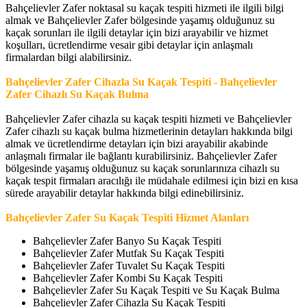
Bahçelievler Zafer noktasal su kaçak tespiti hizmeti ile ilgili bilgi
almak ve Bahçelievler Zafer bölgesinde yaşamış olduğunuz su
kaçak sorunları ile ilgili detaylar için bizi arayabilir ve hizmet
koşulları, ücretlendirme vesair gibi detaylar için anlaşmalı
firmalardan bilgi alabilirsiniz.
Bahçelievler Zafer Cihazla Su Kaçak Tespiti - Bahçelievler
Zafer Cihazlı Su Kaçak Bulma
Bahçelievler Zafer cihazla su kaçak tespiti hizmeti ve Bahçelievler
Zafer cihazlı su kaçak bulma hizmetlerinin detayları hakkında bilgi
almak ve ücretlendirme detayları için bizi arayabilir akabinde
anlaşmalı firmalar ile bağlantı kurabilirsiniz. Bahçelievler Zafer
bölgesinde yaşamış olduğunuz su kaçak sorunlarınıza cihazlı su
kaçak tespit firmaları aracılığı ile müdahale edilmesi için bizi en kısa
sürede arayabilir detaylar hakkında bilgi edinebilirsiniz.
Bahçelievler Zafer Su Kaçak Tespiti Hizmet Alanları
Bahçelievler Zafer Banyo Su Kaçak Tespiti
Bahçelievler Zafer Mutfak Su Kaçak Tespiti
Bahçelievler Zafer Tuvalet Su Kaçak Tespiti
Bahçelievler Zafer Kombi Su Kaçak Tespiti
Bahçelievler Zafer Su Kaçak Tespiti ve Su Kaçak Bulma
Bahçelievler Zafer Cihazla Su Kaçak Tespiti