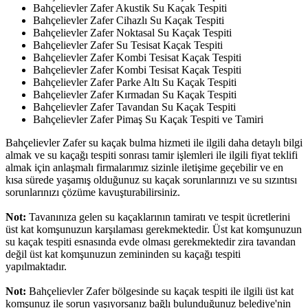
Bahçelievler Zafer Akustik Su Kaçak Tespiti
Bahçelievler Zafer Cihazlı Su Kaçak Tespiti
Bahçelievler Zafer Noktasal Su Kaçak Tespiti
Bahçelievler Zafer Su Tesisat Kaçak Tespiti
Bahçelievler Zafer Kombi Tesisat Kaçak Tespiti
Bahçelievler Zafer Kombi Tesisat Kaçak Tespiti
Bahçelievler Zafer Parke Altı Su Kaçak Tespiti
Bahçelievler Zafer Kırmadan Su Kaçak Tespiti
Bahçelievler Zafer Tavandan Su Kaçak Tespiti
Bahçelievler Zafer Pimaş Su Kaçak Tespiti ve Tamiri
Bahçelievler Zafer su kaçak bulma hizmeti ile ilgili daha detaylı bilgi
almak ve su kaçağı tespiti sonrası tamir işlemleri ile ilgili fiyat teklifi
almak için anlaşmalı firmalarımız sizinle iletişime geçebilir ve en
kısa sürede yaşamış olduğunuz su kaçak sorunlarınızı ve su sızıntısı
sorunlarınızı çözüme kavuşturabilirsiniz.
Not:
Tavanınıza gelen su kaçaklarının tamiratı ve tespit ücretlerini
üst kat komşunuzun karşılaması gerekmektedir. Üst kat komşunuzun
su kaçak tespiti esnasında evde olması gerekmektedir zira tavandan
değil üst kat komşunuzun zemininden su kaçağı tespiti
yapılmaktadır.
Not:
Bahçelievler Zafer bölgesinde su kaçak tespiti ile ilgili üst kat
komşunuz ile sorun yaşıyorsanız bağlı bulunduğunuz belediye'nin