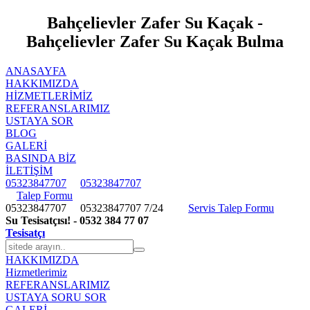
Bahçelievler Zafer Su Kaçak -
Bahçelievler Zafer Su Kaçak Bulma
ANASAYFA
HAKKIMIZDA
HIZMETLERIMIZ
REFERANSLARIMIZ
USTAYA SOR
BLOG
GALERİ
BASINDA BİZ
İLETİŞİM
05323847707
05323847707
Talep Formu
05323847707
05323847707
7/24
Servis Talep Formu
Su Tesisatçısı! - 0532 384 77 07
Tesisatçı
HAKKIMIZDA
Hizmetlerimiz
REFERANSLARIMIZ
USTAYA SORU SOR
GALERİ