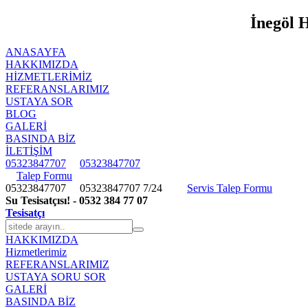
İnegöl 
ANASAYFA
HAKKIMIZDA
HIZMETLERIMIZ
REFERANSLARIMIZ
USTAYA SOR
BLOG
GALERİ
BASINDA BİZ
İLETİŞİM
05323847707
05323847707
Talep Formu
05323847707
05323847707
7/24
Servis Talep Formu
Su Tesisatçısı! - 0532 384 77 07
Tesisatçı
HAKKIMIZDA
Hizmetlerimiz
REFERANSLARIMIZ
USTAYA SORU SOR
GALERİ
BASINDA BİZ