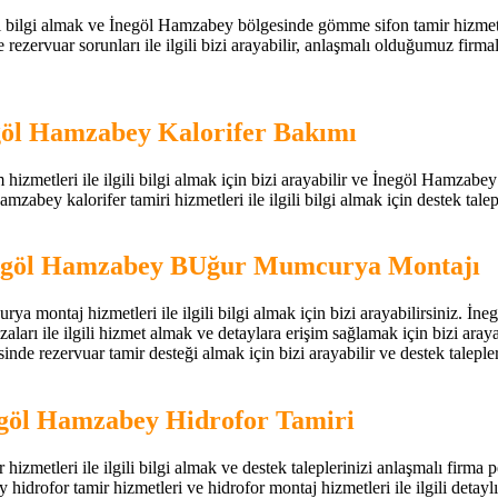
bilgi almak ve İnegöl Hamzabey bölgesinde gömme sifon tamir hizmeti hak
ervuar sorunları ile ilgili bizi arayabilir, anlaşmalı olduğumuz firmal
göl Hamzabey Kalorifer Bakımı
metleri ile ilgili bilgi almak için bizi arayabilir ve İnegöl Hamzabey b
zabey kalorifer tamiri hizmetleri ile ilgili bilgi almak için destek taleple
negöl Hamzabey BUğur Mumcurya Montajı
 montaj hizmetleri ile ilgili bilgi almak için bizi arayabilirsiniz.
rı ile ilgili hizmet almak ve detaylara erişim sağlamak için bizi aray
de rezervuar tamir desteği almak için bizi arayabilir ve destek talepleri
egöl Hamzabey Hidrofor Tamiri
metleri ile ilgili bilgi almak ve destek taleplerinizi anlaşmalı firma p
y hidrofor tamir hizmetleri ve hidrofor montaj hizmetleri ile ilgili detaylı