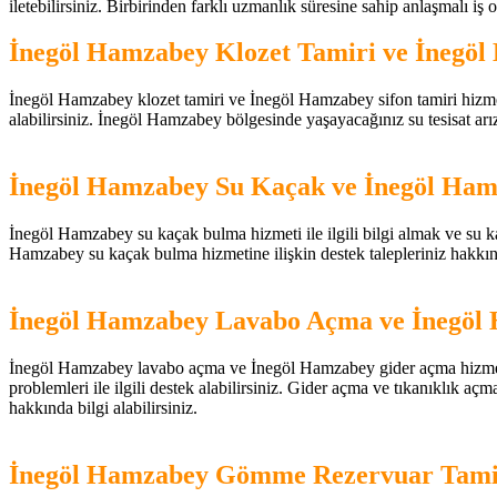
iletebilirsiniz. Birbirinden farklı uzmanlık süresine sahip anlaşmalı iş ort
İnegöl Hamzabey Klozet Tamiri ve İnegöl
İnegöl Hamzabey klozet tamiri ve İnegöl Hamzabey sifon tamiri hizmetleri
alabilirsiniz. İnegöl Hamzabey bölgesinde yaşayacağınız su tesisat arıza
İnegöl Hamzabey Su Kaçak ve İnegöl Ham
İnegöl Hamzabey su kaçak bulma hizmeti ile ilgili bilgi almak ve su kaça
Hamzabey su kaçak bulma hizmetine ilişkin destek talepleriniz hakkı
İnegöl Hamzabey Lavabo Açma ve İnegöl
İnegöl Hamzabey lavabo açma ve İnegöl Hamzabey gider açma hizmetleri 
problemleri ile ilgili destek alabilirsiniz. Gider açma ve tıkanıklık aç
hakkında bilgi alabilirsiniz.
İnegöl Hamzabey Gömme Rezervuar Tami