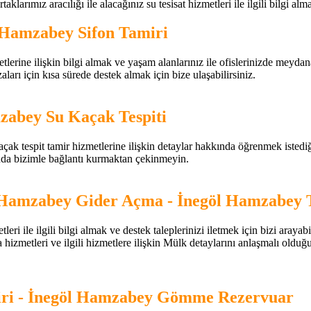
aklarımız aracılığı ile alacağınız su tesisat hizmetleri ile ilgili bilgi alm
 Hamzabey Sifon Tamiri
ne ilişkin bilgi almak ve yaşam alanlarınız ile ofislerinizde meydana gelen
ları için kısa sürede destek almak için bize ulaşabilirsiniz.
zabey Su Kaçak Tespiti
k tespit tamir hizmetlerine ilişkin detaylar hakkında öğrenmek istediğiniz
nda bizimle bağlantı kurmaktan çekinmeyin.
 Hamzabey Gider Açma - İnegöl Hamzabey 
ile ilgili bilgi almak ve destek taleplerinizi iletmek için bizi araya
ma hizmetleri ve ilgili hizmetlere ilişkin Mülk detaylarını anlaşmalı oldu
ri - İnegöl Hamzabey Gömme Rezervuar