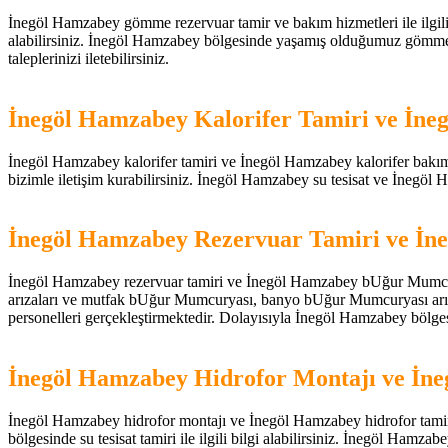
İnegöl Hamzabey gömme rezervuar tamir ve bakım hizmetleri ile ilgili 
alabilirsiniz. İnegöl Hamzabey bölgesinde yaşamış olduğumuz gömme rez
taleplerinizi iletebilirsiniz.
İnegöl Hamzabey Kalorifer Tamiri ve İne
İnegöl Hamzabey kalorifer tamiri ve İnegöl Hamzabey kalorifer bakım hiz
bizimle iletişim kurabilirsiniz. İnegöl Hamzabey su tesisat ve İnegöl Ham
İnegöl Hamzabey Rezervuar Tamiri ve İ
İnegöl Hamzabey rezervuar tamiri ve İnegöl Hamzabey bUğur Mumcurya
arızaları ve mutfak bUğur Mumcuryası, banyo bUğur Mumcuryası arızala
personelleri gerçekleştirmektedir. Dolayısıyla İnegöl Hamzabey bölgesin
İnegöl Hamzabey Hidrofor Montajı ve İn
İnegöl Hamzabey hidrofor montajı ve İnegöl Hamzabey hidrofor tamir hiz
bölgesinde su tesisat tamiri ile ilgili bilgi alabilirsiniz. İnegöl Hamzabe