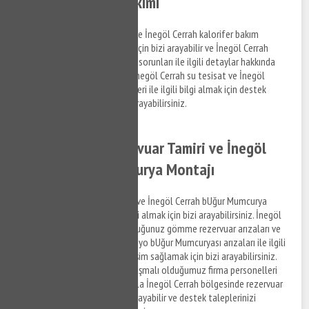
Cerrah Kalorifer Bakımı
İnegöl Cerrah kalorifer tamiri ve İnegöl Cerrah kalorifer bakım
hizmetleri ile ilgili bilgi almak için bizi arayabilir ve İnegöl Cerrah
bölgesinde yaşadığınız tesisat sorunları ile ilgili detaylar hakkında
bizimle iletişim kurabilirsiniz. İnegöl Cerrah su tesisat ve İnegöl
Cerrah kalorifer tamiri hizmetleri ile ilgili bilgi almak için destek
taleplerinizi iletmek için bizi arayabilirsiniz.
İnegöl Cerrah Rezervuar Tamiri ve İnegöl
Cerrah BUğur Mumcurya Montajı
İnegöl Cerrah rezervuar tamiri ve İnegöl Cerrah bUğur Mumcurya
montaj hizmetleri ile ilgili bilgi almak için bizi arayabilirsiniz. İnegöl
Cerrah bölgesinde yaşamış olduğunuz gömme rezervuar arızaları ve
mutfak bUğur Mumcuryası, banyo bUğur Mumcuryası arızaları ile ilgili
hizmet almak ve detaylara erişim sağlamak için bizi arayabilirsiniz.
Mülklendirme ve detayları anlaşmalı olduğumuz firma personelleri
gerçekleştirmektedir. Dolayısıyla İnegöl Cerrah bölgesinde rezervuar
tamir desteği almak için bizi arayabilir ve destek taleplerinizi