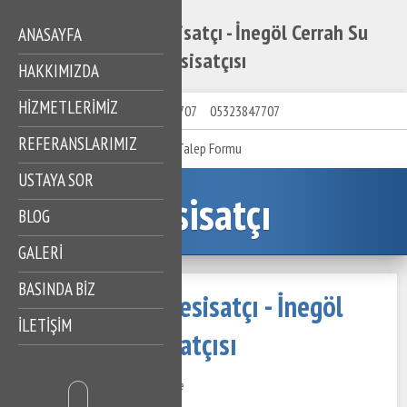
İnegöl Cerrah Tesisatçı - İnegöl Cerrah Su
ANASAYFA
Tesisatçısı
HAKKIMIZDA
HIZMETLERIMIZ
05323847707
05323847707
REFERANSLARIMIZ
Talep Formu
USTAYA SOR
Tesisatçı
BLOG
GALERİ
BASINDA BİZ
İnegöl Cerrah Tesisatçı - İnegöl
İLETİŞİM
Cerrah Su Tesisatçısı
15 Kasım 2020
514 Görüntüleme