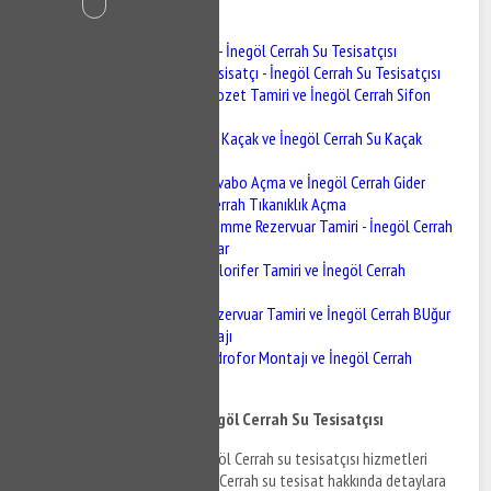
İçindekiler
İnegöl Cerrah Tesisatçı - İnegöl Cerrah Su Tesisatçısı
İnegöl Cerrah Tesisatçı - İnegöl Cerrah Su Tesisatçısı
İnegöl Cerrah Klozet Tamiri ve İnegöl Cerrah Sifon
Tamiri
İnegöl Cerrah Su Kaçak ve İnegöl Cerrah Su Kaçak
Tespiti
İnegöl Cerrah Lavabo Açma ve İnegöl Cerrah Gider
Açma - İnegöl Cerrah Tıkanıklık Açma
İnegöl Cerrah Gömme Rezervuar Tamiri - İnegöl Cerrah
Gömme Rezervuar
İnegöl Cerrah Kalorifer Tamiri ve İnegöl Cerrah
Kalorifer Bakımı
İnegöl Cerrah Rezervuar Tamiri ve İnegöl Cerrah BUğur
Mumcurya Montajı
İnegöl Cerrah Hidrofor Montajı ve İnegöl Cerrah
Hidrofor Tamiri
İnegöl Cerrah Tesisatçı - İnegöl Cerrah Su Tesisatçısı
İnegöl Cerrah tesisatçı ve İnegöl Cerrah su tesisatçısı hizmetleri
hakkında bilgi almak ve İnegöl Cerrah su tesisat hakkında detaylara