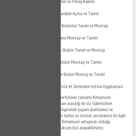
İnegöl Cerrah Pimaş Tamiri ve Pimaş Bakımı
İnegöl Cerrah Pimaş Tıkanıklık Açma ve Tamiri
İnegöl Cerrah Doğalgaz Brülörler Tamiri ve Montajı
İnegöl Cerrah Küresel Vana Montajı ve Tamiri
İnegöl Cerrah Çift Yakıtlı Brülör Tamiri ve Montajı
İnegöl Cerrah Üflemeli Brülör Montajı ve Tamiri
İnegöl Cerrah Toz Kömür Brülör Montaj ve Tamiri
İnegöl Cerrah Yerden Isımta ve Zeminden Isıtma Uygulaması
İnegöl Cerrah su tesisat
hizmetlerinin tamamı firmamızın
anlaşmalı olduğu tesisat firmaları aracılığı ile siz tüketicilere
sunulmaktadır. İnegöl Cerrah bölgesinde yaşam alanlarınız ve
ofislerinizde meydana gelen her türlüs su tesisat arızalarınız ile ilgili
destek taleplerinizi iletmek ve firmamızın anlaşmalı olduğu
ekiplerden tesisat hizmeti almak için bizi arayabilirsiniz.