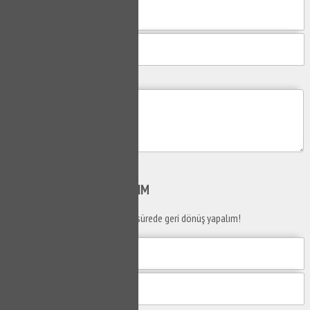
Mesajım
Gönder
SİZİ
ARAYALIM
Telefon numaranızı bırakın en kısa sürede geri dönüş yapalım!