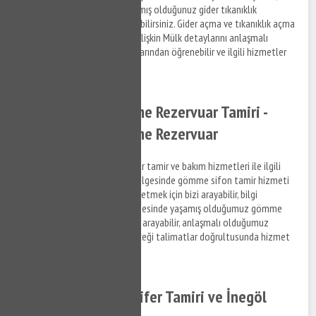
İnegöl Cerrah bölgesinde yaşamış olduğunuz gider tıkanıklık
problemleri ile ilgili destek alabilirsiniz. Gider açma ve tıkanıklık açma
hizmetleri ve ilgili hizmetlere ilişkin Mülk detaylarını anlaşmalı
olduğumuz firmaların elemanlarından öğrenebilir ve ilgili hizmetler
hakkında bilgi alabilirsiniz.
İnegöl Cerrah Gömme Rezervuar Tamiri -
İnegöl Cerrah Gömme Rezervuar
İnegöl Cerrah gömme rezervuar tamir ve bakım hizmetleri ile ilgili
bilgi almak ve İnegöl Cerrah bölgesinde gömme sifon tamir hizmeti
hakkında destek taleplerinizi iletmek için bizi arayabilir, bilgi
alabilirsiniz. İnegöl Cerrah bölgesinde yaşamış olduğumuz gömme
rezervuar sorunları ile ilgili bizi arayabilir, anlaşmalı olduğumuz
firmaların personellerinin vereceği talimatlar doğrultusunda hizmet
taleplerinizi iletebilirsiniz.
İnegöl Cerrah Kalorifer Tamiri ve İnegöl