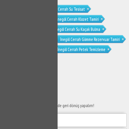
İnegöl Cerrah Tesisat
İnegöl Cerrah Su Tesisat
İnegöl Cerrah Su Tesisatçısı
İnegöl Cerrah Klozet Tamiri
İnegöl Cerrah Sifon Tamiri
İnegöl Cerrah Su Kaçak Bulma
İnegöl Cerrah Tıkanıklık Açma
İnegöl Cerrah Gömme Rezervuar Tamiri
İnegöl Cerrah Musluk Tamiri
İnegöl Cerrah Petek Temizleme
İnegöl Cerrah Petek Temizliği
SERVİS TALEP
FORMU
Taleplerinizi bize iletin en kısa sürede geri dönüş yapalım!