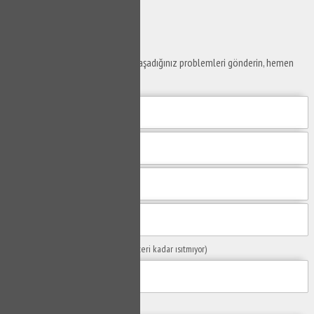
Gönder
Ustaya
Sor
Yaşam alanlarınız ve ofislerinizde yaşadığınız problemleri gönderin, hemen
yanıtlayalım.
Sorunuzun Başlığı
(Örn: Kombim yeteri kadar ısıtmıyor)
Yaşadığınız Problemler