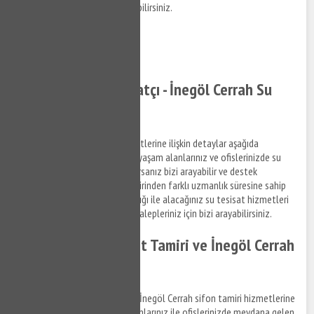
erişim sağlamak için bizi arayabilirsiniz.
0532 384 77 07 ✆
Tıkla ve Ara ✆
İnegöl Cerrah Tesisatçı - İnegöl Cerrah Su
Tesisatçısı
İnegöl Cerrah su tesisat hizmetlerine ilişkin detaylar aşağıda
Denizlilandığı şekildedir. Sizde yaşam alanlarınız ve ofislerinizde su
tesisat ile ilgili bir arıza yaşıyorsanız bizi arayabilir ve destek
taleplerinizi iletebilirsiniz. Birbirinden farklı uzmanlık süresine sahip
anlaşmalı iş ortaklarımız aracılığı ile alacağınız su tesisat hizmetleri
ile ilgili bilgi almak ve destek talepleriniz için bizi arayabilirsiniz.
İnegöl Cerrah Klozet Tamiri ve İnegöl Cerrah
Sifon Tamiri
İnegöl Cerrah klozet tamiri ve İnegöl Cerrah sifon tamiri hizmetlerine
ilişkin bilgi almak ve yaşam alanlarınız ile ofislerinizde meydana gelen