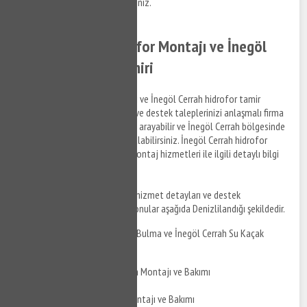
anlaşmalı kurumlara iletebilirsiniz.
İnegöl Cerrah Hidrofor Montajı ve İnegöl
Cerrah Hidrofor Tamiri
İnegöl Cerrah hidrofor montajı ve İnegöl Cerrah hidrofor tamir
hizmetleri ile ilgili bilgi almak ve destek taleplerinizi anlaşmalı firma
personellerine iletmek için bizi arayabilir ve İnegöl Cerrah bölgesinde
su tesisat tamiri ile ilgili bilgi alabilirsiniz. İnegöl Cerrah hidrofor
tamir hizmetleri ve hidrofor montaj hizmetleri ile ilgili detaylı bilgi
almak için bizi arayabilirsiniz.
İnegöl Cerrah su tesisatçısı
hizmet detayları ve destek
taleplerinizi iletebileceğiniz konular aşağıda Denizlilandığı şekildedir.
İnegöl Cerrah Su Kaçak Bulma ve İnegöl Cerrah Su Kaçak
Tamiri
İnegöl Cerrah Duşakabin Montajı ve Bakımı
İnegöl Cerrah Jakuzi Montajı ve Bakımı