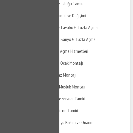
İnegöl Cerrah Taharet Musluğu Tamiri
İnegöl Cerrah Musluk Tamiri ve Değişimi
İnegöl Cerrah Mutfak ve Lavabo GiTuzla Açma
İnegöl Cerrah Balkon ve Banyo GiTuzla Açma
İnegöl Cerrah Tıkanıklık Açma Hizmetleri
İnegöl Cerrah Doğalgaz Ocak Montajı
İnegöl Cerrah Davlumbaz Montajı
İnegöl Cerrah Ankastre Musluk Montajı
İnegöl Cerrah Gömme Rezervuar Tamiri
İnegöl Cerrah Gömme Sifon Tamiri
İnegöl Cerrah Yağmur Suyu Bakım ve Onarımı