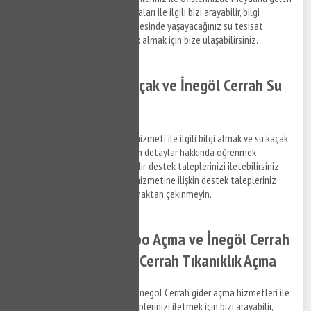
su tesisat, klozet ve sifon arızaları ile ilgili bizi arayabilir, bilgi
alabilirsiniz. İnegöl Cerrah bölgesinde yaşayacağınız su tesisat
arızaları için kısa sürede destek almak için bize ulaşabilirsiniz.
İnegöl Cerrah Su Kaçak ve İnegöl Cerrah Su
Kaçak Tespiti
İnegöl Cerrah su kaçak bulma hizmeti ile ilgili bilgi almak ve su kaçak
tespit tamir hizmetlerine ilişkin detaylar hakkında öğrenmek
istediğiniz konuları bize sorabilir, destek taleplerinizi iletebilirsiniz.
İnegöl Cerrah su kaçak bulma hizmetine ilişkin destek talepleriniz
hakkında bizimle bağlantı kurmaktan çekinmeyin.
İnegöl Cerrah Lavabo Açma ve İnegöl Cerrah
Gider Açma - İnegöl Cerrah Tıkanıklık Açma
İnegöl Cerrah lavabo açma ve İnegöl Cerrah gider açma hizmetleri ile
ilgili bilgi almak ve destek taleplerinizi iletmek için bizi arayabilir,