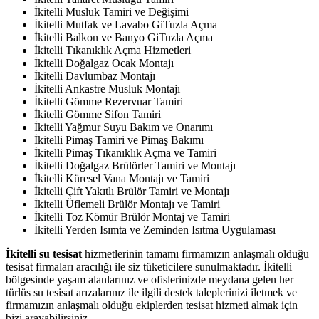
İkitelli Musluk Tamiri ve Değişimi
İkitelli Mutfak ve Lavabo GiTuzla Açma
İkitelli Balkon ve Banyo GiTuzla Açma
İkitelli Tıkanıklık Açma Hizmetleri
İkitelli Doğalgaz Ocak Montajı
İkitelli Davlumbaz Montajı
İkitelli Ankastre Musluk Montajı
İkitelli Gömme Rezervuar Tamiri
İkitelli Gömme Sifon Tamiri
İkitelli Yağmur Suyu Bakım ve Onarımı
İkitelli Pimaş Tamiri ve Pimaş Bakımı
İkitelli Pimaş Tıkanıklık Açma ve Tamiri
İkitelli Doğalgaz Brülörler Tamiri ve Montajı
İkitelli Küresel Vana Montajı ve Tamiri
İkitelli Çift Yakıtlı Brülör Tamiri ve Montajı
İkitelli Üflemeli Brülör Montajı ve Tamiri
İkitelli Toz Kömür Brülör Montaj ve Tamiri
İkitelli Yerden Isımta ve Zeminden Isıtma Uygulaması
İkitelli su tesisat
hizmetlerinin tamamı firmamızın anlaşmalı olduğu
tesisat firmaları aracılığı ile siz tüketicilere sunulmaktadır. İkitelli
bölgesinde yaşam alanlarınız ve ofislerinizde meydana gelen her
türlüs su tesisat arızalarınız ile ilgili destek taleplerinizi iletmek ve
firmamızın anlaşmalı olduğu ekiplerden tesisat hizmeti almak için
bizi arayabilirsiniz.