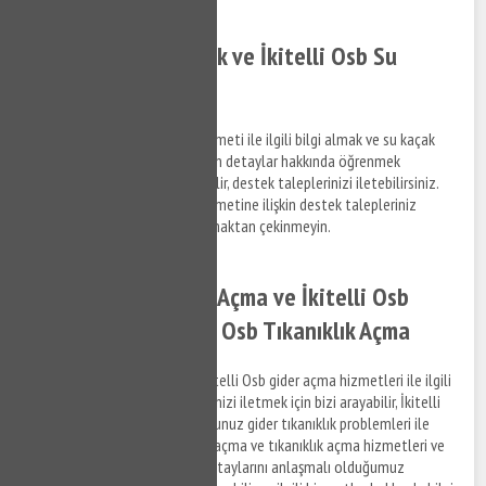
İkitelli Osb Su Kaçak ve İkitelli Osb Su
Kaçak Tespiti
İkitelli Osb su kaçak bulma hizmeti ile ilgili bilgi almak ve su kaçak
tespit tamir hizmetlerine ilişkin detaylar hakkında öğrenmek
istediğiniz konuları bize sorabilir, destek taleplerinizi iletebilirsiniz.
İkitelli Osb su kaçak bulma hizmetine ilişkin destek talepleriniz
hakkında bizimle bağlantı kurmaktan çekinmeyin.
İkitelli Osb Lavabo Açma ve İkitelli Osb
Gider Açma - İkitelli Osb Tıkanıklık Açma
İkitelli Osb lavabo açma ve İkitelli Osb gider açma hizmetleri ile ilgili
bilgi almak ve destek taleplerinizi iletmek için bizi arayabilir, İkitelli
Osb bölgesinde yaşamış olduğunuz gider tıkanıklık problemleri ile
ilgili destek alabilirsiniz. Gider açma ve tıkanıklık açma hizmetleri ve
ilgili hizmetlere ilişkin ücret detaylarını anlaşmalı olduğumuz