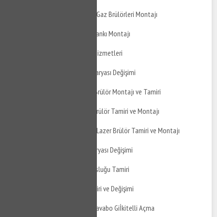
İkitelli Osb Atmosferik Gaz Brülörleri Montajı
İkitelli Osb Genleşme Tankı Montajı
İkitelli Osb Su Tesisat Hizmetleri
İkitelli Osb Mutfak Bataryası Değişimi
İkitelli Osb Gaz Yakıtlı Brülör Montajı ve Tamiri
İkitelli Osb Sıvı Yakıtlı Brülör Tamiri ve Montajı
İkitelli Osb Atmosferik Lazer Brülör Tamiri ve Montajı
İkitelli Osb Banyo Bataryası Değişimi
İkitelli Osb Taharet Musluğu Tamiri
İkitelli Osb Musluk Tamiri ve Değişimi
İkitelli Osb Mutfak ve Lavabo Giİkitelli Açma