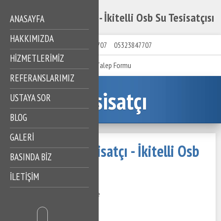
İkitelli Osb Tesisatçı - İkitelli Osb Su Tesisatçısı
ANASAYFA
HAKKIMIZDA
05323847707
05323847707
HIZMETLERIMIZ
Talep Formu
REFERANSLARIMIZ
Tesisatçı
USTAYA SOR
BLOG
GALERİ
İkitelli Osb Tesisatçı - İkitelli Osb
BASINDA BİZ
Su Tesisatçısı
İLETİŞİM
02 Kasım 2020
752 Görüntüleme
İçindekiler