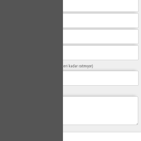
Sorunuzun Başlığı
(Örn: Kombim yeteri kadar ısıtmıyor)
Yaşadığınız Problemler
Gönder