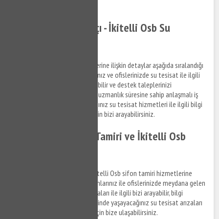
Tıkla ve Ara ✆
İkitelli Osb Tesisatçı - İkitelli Osb Su
Tesisatçısı
İkitelli Osb su tesisat hizmetlerine ilişkin detaylar aşağıda sıralandığı
şekildedir. Sizde yaşam alanlarınız ve ofislerinizde su tesisat ile ilgili
bir arıza yaşıyorsanız bizi arayabilir ve destek taleplerinizi
iletebilirsiniz. Birbirinden farklı uzmanlık süresine sahip anlaşmalı iş
ortaklarımız aracılığı ile alacağınız su tesisat hizmetleri ile ilgili bilgi
almak ve destek talepleriniz için bizi arayabilirsiniz.
İkitelli Osb Klozet Tamiri ve İkitelli Osb
Sifon Tamiri
İkitelli Osb klozet tamiri ve İkitelli Osb sifon tamiri hizmetlerine
ilişkin bilgi almak ve yaşam alanlarınız ile ofislerinizde meydana gelen
su tesisat, klozet ve sifon arızaları ile ilgili bizi arayabilir, bilgi
alabilirsiniz. İkitelli Osb bölgesinde yaşayacağınız su tesisat arızaları
için kısa sürede destek almak için bize ulaşabilirsiniz.