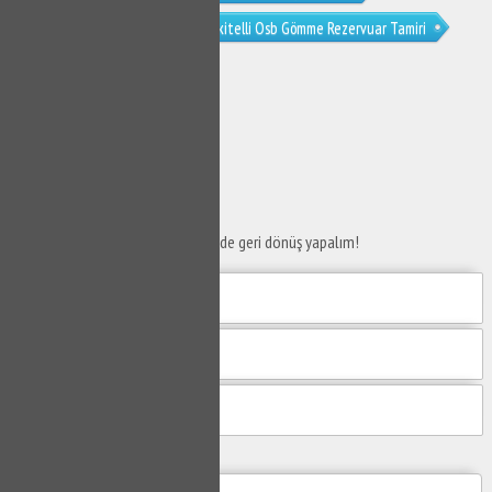
İkitelli Osb Tıkanıklık Açma
İkitelli Osb Gömme Rezervuar Tamiri
İkitelli Osb Musluk Tamiri
SERVİS TALEP
FORMU
Taleplerinizi bize iletin en kısa sürede geri dönüş yapalım!
Mesajım