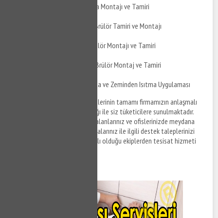
İkitelli Osb Küresel Vana Montajı ve Tamiri
İkitelli Osb Çift Yakıtlı Brülör Tamiri ve Montajı
İkitelli Osb Üflemeli Brülör Montajı ve Tamiri
İkitelli Osb Toz Kömür Brülör Montaj ve Tamiri
İkitelli Osb Yerden Isımta ve Zeminden Isıtma Uygulaması
İkitelli Osb su tesisat
hizmetlerinin tamamı firmamızın anlaşmalı
olduğu tesisat firmaları aracılığı ile siz tüketicilere sunulmaktadır.
İkitelli Osb bölgesinde yaşam alanlarınız ve ofislerinizde meydana
gelen her türlüs su tesisat arızalarınız ile ilgili destek taleplerinizi
iletmek ve firmamızın anlaşmalı olduğu ekiplerden tesisat hizmeti
almak için bizi arayabilirsiniz.