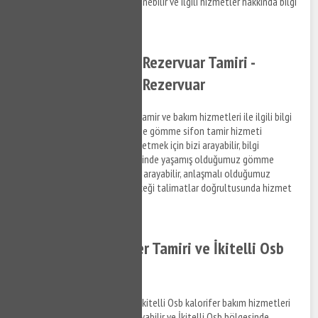
firmaların elemanlarından öğrenebilir ve ilgili hizmetler hakkında bilgi
alabilirsiniz.
İkitelli Osb Gömme Rezervuar Tamiri -
İkitelli Osb Gömme Rezervuar
İkitelli Osb gömme rezervuar tamir ve bakım hizmetleri ile ilgili bilgi
almak ve İkitelli Osb bölgesinde gömme sifon tamir hizmeti
hakkında destek taleplerinizi iletmek için bizi arayabilir, bilgi
alabilirsiniz. İkitelli Osb bölgesinde yaşamış olduğumuz gömme
rezervuar sorunları ile ilgili bizi arayabilir, anlaşmalı olduğumuz
firmaların personellerinin vereceği talimatlar doğrultusunda hizmet
taleplerinizi iletebilirsiniz.
İkitelli Osb Kalorifer Tamiri ve İkitelli Osb
Kalorifer Bakımı
İkitelli Osb kalorifer tamiri ve İkitelli Osb kalorifer bakım hizmetleri
ile ilgili bilgi almak için bizi arayabilir ve İkitelli Osb bölgesinde