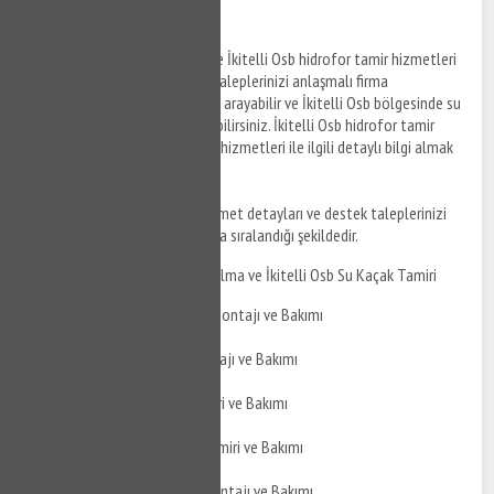
Hidrofor Tamiri
İkitelli Osb hidrofor montajı ve İkitelli Osb hidrofor tamir hizmetleri
ile ilgili bilgi almak ve destek taleplerinizi anlaşmalı firma
personellerine iletmek için bizi arayabilir ve İkitelli Osb bölgesinde su
tesisat tamiri ile ilgili bilgi alabilirsiniz. İkitelli Osb hidrofor tamir
hizmetleri ve hidrofor montaj hizmetleri ile ilgili detaylı bilgi almak
için bizi arayabilirsiniz.
İkitelli Osb su tesisatçısı
hizmet detayları ve destek taleplerinizi
iletebileceğiniz konular aşağıda sıralandığı şekildedir.
İkitelli Osb Su Kaçak Bulma ve İkitelli Osb Su Kaçak Tamiri
İkitelli Osb Duşakabin Montajı ve Bakımı
İkitelli Osb Jakuzi Montajı ve Bakımı
İkitelli Osb Jakuzi Tamiri ve Bakımı
İkitelli Osb Hidrofor Tamiri ve Bakımı
İkitelli Osb Hidrofor Montajı ve Bakımı