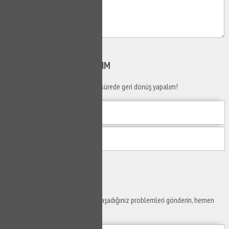
Gönder
SİZİ
ARAYALIM
Telefon numaranızı bırakın en kısa sürede geri dönüş yapalım!
Gönder
Ustaya
Sor
Yaşam alanlarınız ve ofislerinizde yaşadığınız problemleri gönderin, hemen
yanıtlayalım.