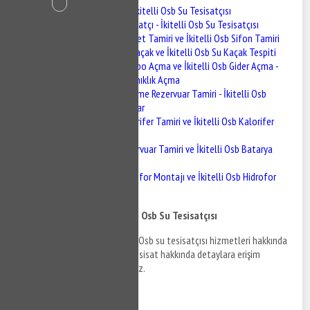
İkitelli Osb Tesisatçı - İkitelli Osb Su Tesisatçısı
İkitelli Osb Tesisatçı - İkitelli Osb Su Tesisatçısı
İkitelli Osb Klozet Tamiri ve İkitelli Osb Sifon Tamiri
İkitelli Osb Su Kaçak ve İkitelli Osb Su Kaçak Tespiti
İkitelli Osb Lavabo Açma ve İkitelli Osb Gider Açma -
İkitelli Osb Tıkanıklık Açma
İkitelli Osb Gömme Rezervuar Tamiri - İkitelli Osb
Gömme Rezervuar
İkitelli Osb Kalorifer Tamiri ve İkitelli Osb Kalorifer
Bakımı
İkitelli Osb Rezervuar Tamiri ve İkitelli Osb Batarya
Montajı
İkitelli Osb Hidrofor Montajı ve İkitelli Osb Hidrofor
Tamiri
İkitelli Osb Tesisatçı - İkitelli Osb Su Tesisatçısı
İkitelli Osb tesisatçı ve İkitelli Osb su tesisatçısı hizmetleri hakkında
bilgi almak ve İkitelli Osb su tesisat hakkında detaylara erişim
sağlamak için bizi arayabilirsiniz.
0532 384 77 07 ✆