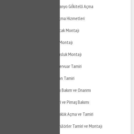
İkitelli Osb Balkon ve Banyo Giİkitelli Açma
İkitelli Osb Tıkanıklık Açma Hizmetleri
İkitelli Osb Doğalgaz Ocak Montajı
İkitelli Osb Davlumbaz Montajı
İkitelli Osb Ankastre Musluk Montajı
İkitelli Osb Gömme Rezervuar Tamiri
İkitelli Osb Gömme Sifon Tamiri
İkitelli Osb Yağmur Suyu Bakım ve Onarımı
İkitelli Osb Pimaş Tamiri ve Pimaş Bakımı
İkitelli Osb Pimaş Tıkanıklık Açma ve Tamiri
İkitelli Osb Doğalgaz Brülörler Tamiri ve Montajı