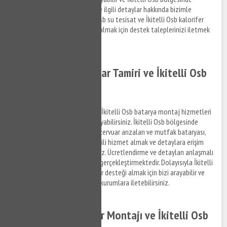
yaşadığınız tesisat sorunları ile ilgili detaylar hakkında bizimle
iletişim kurabilirsiniz. İkitelli Osb su tesisat ve İkitelli Osb kalorifer
tamiri hizmetleri ile ilgili bilgi almak için destek taleplerinizi iletmek
için bizi arayabilirsiniz.
İkitelli Osb Rezervuar Tamiri ve İkitelli Osb
Batarya Montajı
İkitelli Osb rezervuar tamiri ve İkitelli Osb batarya montaj hizmetleri
ile ilgili bilgi almak için bizi arayabilirsiniz. İkitelli Osb bölgesinde
yaşamış olduğunuz gömme rezervuar arızaları ve mutfak bataryası,
banyo bataryası arızaları ile ilgili hizmet almak ve detaylara erişim
sağlamak için bizi arayabilirsiniz. Ücretlendirme ve detayları anlaşmalı
olduğumuz firma personelleri gerçekleştirmektedir. Dolayısıyla İkitelli
Osb bölgesinde rezervuar tamir desteği almak için bizi arayabilir ve
destek taleplerinizi anlaşmalı kurumlara iletebilirsiniz.
İkitelli Osb Hidrofor Montajı ve İkitelli Osb