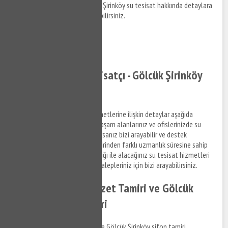
hakkında bilgi almak ve Gölcük Şirinköy su tesisat hakkında detaylara
erişim sağlamak için bizi arayabilirsiniz.
0532 384 77 07 ✆
Tıkla ve Ara ✆
Gölcük Şirinköy Tesisatçı - Gölcük Şirinköy
Su Tesisatçısı
Gölcük Şirinköy su tesisat hizmetlerine ilişkin detaylar aşağıda
Fıratlilandığı şekildedir. Sizde yaşam alanlarınız ve ofislerinizde su
tesisat ile ilgili bir arıza yaşıyorsanız bizi arayabilir ve destek
taleplerinizi iletebilirsiniz. Birbirinden farklı uzmanlık süresine sahip
anlaşmalı iş ortaklarımız aracılığı ile alacağınız su tesisat hizmetleri
ile ilgili bilgi almak ve destek talepleriniz için bizi arayabilirsiniz.
Gölcük Şirinköy Klozet Tamiri ve Gölcük
Şirinköy Sifon Tamiri
Gölcük Şirinköy klozet tamiri ve Gölcük Şirinköy sifon tamiri