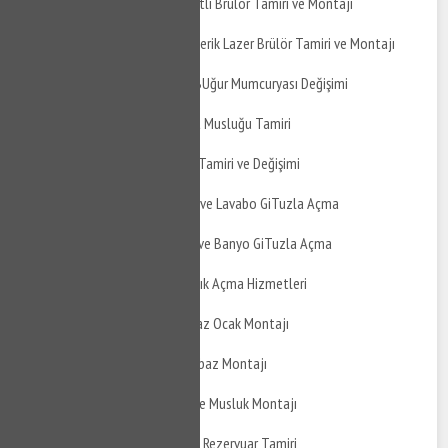
Gölcük Şirinköy Sıvı Yakıtlı Brülör Tamiri ve Montajı
Gölcük Şirinköy Atmosferik Lazer Brülör Tamiri ve Montajı
Gölcük Şirinköy Banyo BUğur Mumcuryası Değişimi
Gölcük Şirinköy Taharet Musluğu Tamiri
Gölcük Şirinköy Musluk Tamiri ve Değişimi
Gölcük Şirinköy Mutfak ve Lavabo GiTuzla Açma
Gölcük Şirinköy Balkon ve Banyo GiTuzla Açma
Gölcük Şirinköy Tıkanıklık Açma Hizmetleri
Gölcük Şirinköy Doğalgaz Ocak Montajı
Gölcük Şirinköy Davlumbaz Montajı
Gölcük Şirinköy Ankastre Musluk Montajı
Gölcük Şirinköy Gömme Rezervuar Tamiri