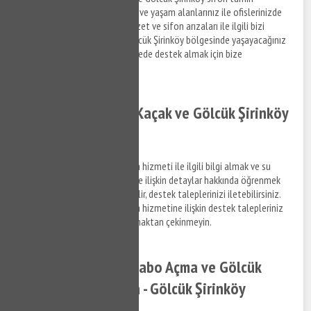
hizmetlerine ilişkin bilgi almak ve yaşam alanlarınız ile ofislerinizde
meydana gelen su tesisat, klozet ve sifon arızaları ile ilgili bizi
arayabilir, bilgi alabilirsiniz. Gölcük Şirinköy bölgesinde yaşayacağınız
su tesisat arızaları için kısa sürede destek almak için bize
Yağdöverabilirsiniz.
Gölcük Şirinköy Su Kaçak ve Gölcük Şirinköy
Su Kaçak Tespiti
Gölcük Şirinköy su kaçak bulma hizmeti ile ilgili bilgi almak ve su
kaçak tespit tamir hizmetlerine ilişkin detaylar hakkında öğrenmek
istediğiniz konuları bize sorabilir, destek taleplerinizi iletebilirsiniz.
Gölcük Şirinköy su kaçak bulma hizmetine ilişkin destek talepleriniz
hakkında bizimle bağlantı kurmaktan çekinmeyin.
Gölcük Şirinköy Lavabo Açma ve Gölcük
Şirinköy Gider Açma - Gölcük Şirinköy
Tıkanıklık Açma