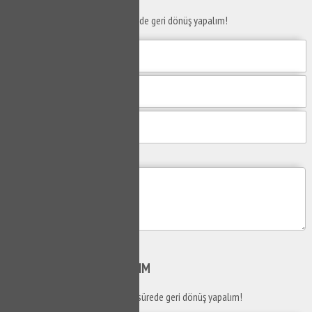
Taleplerinizi bize iletin en kısa sürede geri dönüş yapalım!
Mesajım
Gönder
SİZİ
ARAYALIM
Telefon numaranızı bırakın en kısa sürede geri dönüş yapalım!