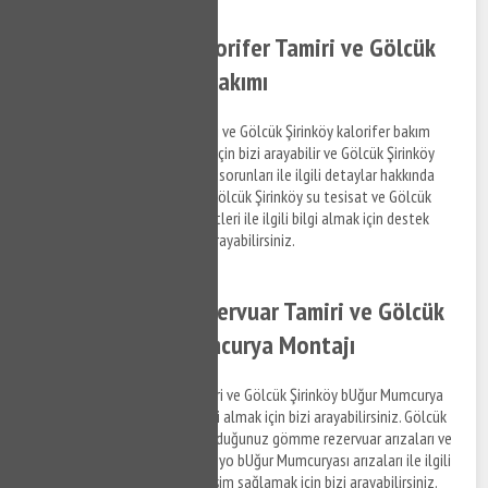
Gölcük Şirinköy Kalorifer Tamiri ve Gölcük
Şirinköy Kalorifer Bakımı
Gölcük Şirinköy kalorifer tamiri ve Gölcük Şirinköy kalorifer bakım
hizmetleri ile ilgili bilgi almak için bizi arayabilir ve Gölcük Şirinköy
bölgesinde yaşadığınız tesisat sorunları ile ilgili detaylar hakkında
bizimle iletişim kurabilirsiniz. Gölcük Şirinköy su tesisat ve Gölcük
Şirinköy kalorifer tamiri hizmetleri ile ilgili bilgi almak için destek
taleplerinizi iletmek için bizi arayabilirsiniz.
Gölcük Şirinköy Rezervuar Tamiri ve Gölcük
Şirinköy BUğur Mumcurya Montajı
Gölcük Şirinköy rezervuar tamiri ve Gölcük Şirinköy bUğur Mumcurya
montaj hizmetleri ile ilgili bilgi almak için bizi arayabilirsiniz. Gölcük
Şirinköy bölgesinde yaşamış olduğunuz gömme rezervuar arızaları ve
mutfak bUğur Mumcuryası, banyo bUğur Mumcuryası arızaları ile ilgili
hizmet almak ve detaylara erişim sağlamak için bizi arayabilirsiniz.