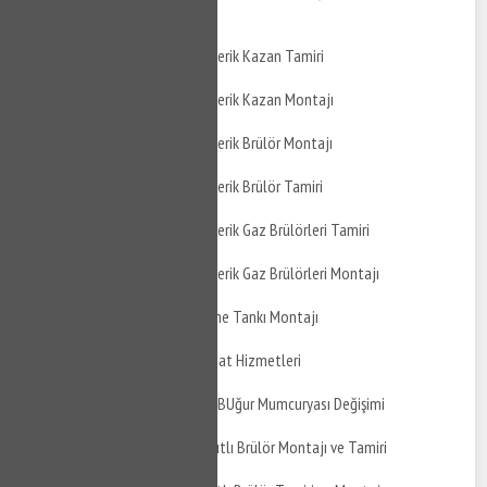
Montajı
Gölcük Şirinköy Atmosferik Kazan Tamiri
Gölcük Şirinköy Atmosferik Kazan Montajı
Gölcük Şirinköy Atmosferik Brülör Montajı
Gölcük Şirinköy Atmosferik Brülör Tamiri
Gölcük Şirinköy Atmosferik Gaz Brülörleri Tamiri
Gölcük Şirinköy Atmosferik Gaz Brülörleri Montajı
Gölcük Şirinköy Genleşme Tankı Montajı
Gölcük Şirinköy Su Tesisat Hizmetleri
Gölcük Şirinköy Mutfak BUğur Mumcuryası Değişimi
Gölcük Şirinköy Gaz Yakıtlı Brülör Montajı ve Tamiri