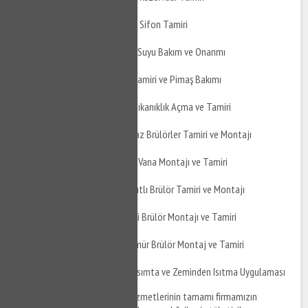
Gölcük Şirinköy Gömme Sifon Tamiri
Gölcük Şirinköy Yağmur Suyu Bakım ve Onarımı
Gölcük Şirinköy Pimaş Tamiri ve Pimaş Bakımı
Gölcük Şirinköy Pimaş Tıkanıklık Açma ve Tamiri
Gölcük Şirinköy Doğalgaz Brülörler Tamiri ve Montajı
Gölcük Şirinköy Küresel Vana Montajı ve Tamiri
Gölcük Şirinköy Çift Yakıtlı Brülör Tamiri ve Montajı
Gölcük Şirinköy Üflemeli Brülör Montajı ve Tamiri
Gölcük Şirinköy Toz Kömür Brülör Montaj ve Tamiri
Gölcük Şirinköy Yerden Isımta ve Zeminden Isıtma Uygulaması
Gölcük Şirinköy su tesisat
hizmetlerinin tamamı firmamızın