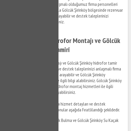
Mülklendirme ve detayları anlaşmalı olduğumuz firma personelleri
gerçekleştirmektedir. Dolayısıyla Gölcük Şirinköy bölgesinde rezervuar
tamir desteği almak için bizi arayabilir ve destek taleplerinizi
anlaşmalı kurumlara iletebilirsiniz.
Gölcük Şirinköy Hidrofor Montajı ve Gölcük
Şirinköy Hidrofor Tamiri
Gölcük Şirinköy hidrofor montajı ve Gölcük Şirinköy hidrofor tamir
hizmetleri ile ilgili bilgi almak ve destek taleplerinizi anlaşmalı firma
personellerine iletmek için bizi arayabilir ve Gölcük Şirinköy
bölgesinde su tesisat tamiri ile ilgili bilgi alabilirsiniz. Gölcük Şirinköy
hidrofor tamir hizmetleri ve hidrofor montaj hizmetleri ile ilgili
detaylı bilgi almak için bizi arayabilirsiniz.
Gölcük Şirinköy su tesisatçısı
hizmet detayları ve destek
taleplerinizi iletebileceğiniz konular aşağıda Fıratlilandığı şekildedir.
Gölcük Şirinköy Su Kaçak Bulma ve Gölcük Şirinköy Su Kaçak
Tamiri