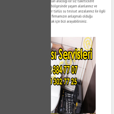
anlaşmalı olduğu tesisat firmaları aracılığı ile siz tüketicilere
sunulmaktadır. Gölcük Şirinköy bölgesinde yaşam alanlarınız ve
ofislerinizde meydana gelen her türlüs su tesisat arızalarınız ile ilgili
destek taleplerinizi iletmek ve firmamızın anlaşmalı olduğu
ekiplerden tesisat hizmeti almak için bizi arayabilirsiniz.