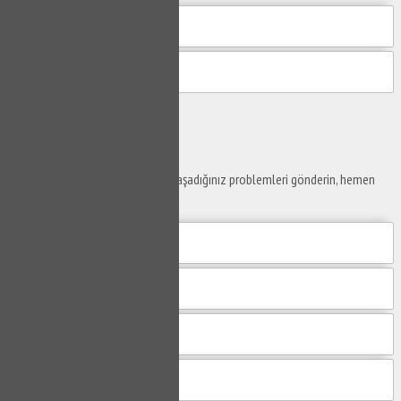
Gönder
Ustaya
Sor
Yaşam alanlarınız ve ofislerinizde yaşadığınız problemleri gönderin, hemen
yanıtlayalım.