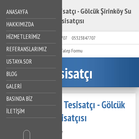
Gölcük Şirinköy Tesisatçı - Gölcük Şirinköy Su
ANASAYFA
Tesisatçısı
HAKKIMIZDA
HIZMETLERIMIZ
05323847707
05323847707
REFERANSLARIMIZ
Talep Formu
USTAYA SOR
Tesisatçı
BLOG
GALERİ
BASINDA BİZ
Gölcük Şirinköy Tesisatçı - Gölcük
İLETİŞİM
Şirinköy Su Tesisatçısı
25 Kasım 2020
576 Görüntüleme