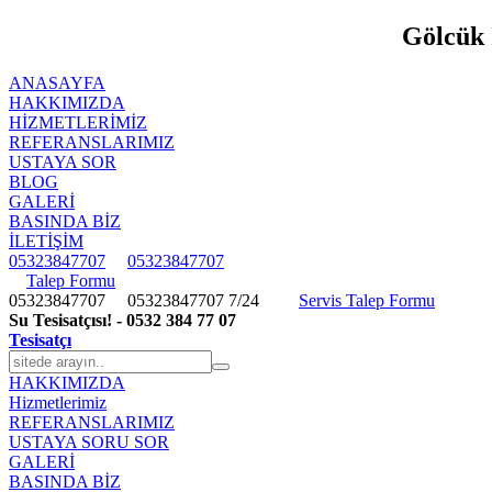
Gölcük İ
ANASAYFA
HAKKIMIZDA
HIZMETLERIMIZ
REFERANSLARIMIZ
USTAYA SOR
BLOG
GALERİ
BASINDA BİZ
İLETİŞİM
05323847707
05323847707
Talep Formu
05323847707
05323847707
7/24
Servis Talep Formu
Su Tesisatçısı! - 0532 384 77 07
Tesisatçı
HAKKIMIZDA
Hizmetlerimiz
REFERANSLARIMIZ
USTAYA SORU SOR
GALERİ
BASINDA BİZ