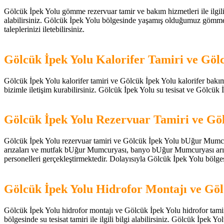
Gölcük İpek Yolu gömme rezervuar tamir ve bakım hizmetleri ile ilgili 
alabilirsiniz. Gölcük İpek Yolu bölgesinde yaşamış olduğumuz gömme rez
taleplerinizi iletebilirsiniz.
Gölcük İpek Yolu Kalorifer Tamiri ve Göl
Gölcük İpek Yolu kalorifer tamiri ve Gölcük İpek Yolu kalorifer bakım hi
bizimle iletişim kurabilirsiniz. Gölcük İpek Yolu su tesisat ve Gölcük İpe
Gölcük İpek Yolu Rezervuar Tamiri ve G
Gölcük İpek Yolu rezervuar tamiri ve Gölcük İpek Yolu bUğur Mumcury
arızaları ve mutfak bUğur Mumcuryası, banyo bUğur Mumcuryası arızala
personelleri gerçekleştirmektedir. Dolayısıyla Gölcük İpek Yolu bölgesin
Gölcük İpek Yolu Hidrofor Montajı ve Göl
Gölcük İpek Yolu hidrofor montajı ve Gölcük İpek Yolu hidrofor tamir hi
bölgesinde su tesisat tamiri ile ilgili bilgi alabilirsiniz. Gölcük İpek Yo