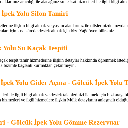
aklarımız aracılığı ile alacağınız su tesisat hizmetleri ile ilgili bilgi alm
 İpek Yolu Sifon Tamiri
ine ilişkin bilgi almak ve yaşam alanlarınız ile ofislerinizde meydana gele
aları için kısa sürede destek almak için bize Yağdöverabilirsiniz.
 Yolu Su Kaçak Tespiti
ak tespit tamir hizmetlerine ilişkin detaylar hakkında öğrenmek istediğini
nda bizimle bağlantı kurmaktan çekinmeyin.
İpek Yolu Gider Açma - Gölcük İpek Yolu 
 ile ilgili bilgi almak ve destek taleplerinizi iletmek için bizi araya
ma hizmetleri ve ilgili hizmetlere ilişkin Mülk detaylarını anlaşmalı oldu
ri - Gölcük İpek Yolu Gömme Rezervuar