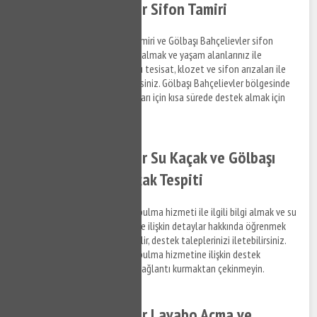
Gölbaşı Bahçelievler Sifon Tamiri
Gölbaşı Bahçelievler klozet tamiri ve Gölbaşı Bahçelievler sifon
tamiri hizmetlerine ilişkin bilgi almak ve yaşam alanlarınız ile
ofislerinizde meydana gelen su tesisat, klozet ve sifon arızaları ile
ilgili bizi arayabilir, bilgi alabilirsiniz. Gölbaşı Bahçelievler bölgesinde
yaşayacağınız su tesisat arızaları için kısa sürede destek almak için
bize ulaşabilirsiniz.
Gölbaşı Bahçelievler Su Kaçak ve Gölbaşı
Bahçelievler Su Kaçak Tespiti
Gölbaşı Bahçelievler su kaçak bulma hizmeti ile ilgili bilgi almak ve su
kaçak tespit tamir hizmetlerine ilişkin detaylar hakkında öğrenmek
istediğiniz konuları bize sorabilir, destek taleplerinizi iletebilirsiniz.
Gölbaşı Bahçelievler su kaçak bulma hizmetine ilişkin destek
talepleriniz hakkında bizimle bağlantı kurmaktan çekinmeyin.
Gölbaşı Bahçelievler Lavabo Açma ve