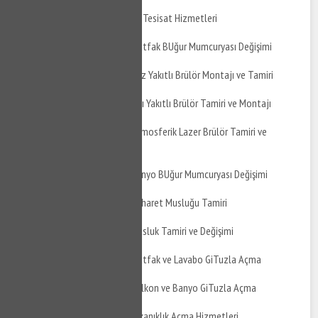
Gölbaşı Bahçelievler Su Tesisat Hizmetleri
Gölbaşı Bahçelievler Mutfak BUğur Mumcuryası Değişimi
Gölbaşı Bahçelievler Gaz Yakıtlı Brülör Montajı ve Tamiri
Gölbaşı Bahçelievler Sıvı Yakıtlı Brülör Tamiri ve Montajı
Gölbaşı Bahçelievler Atmosferik Lazer Brülör Tamiri ve
Montajı
Gölbaşı Bahçelievler Banyo BUğur Mumcuryası Değişimi
Gölbaşı Bahçelievler Taharet Musluğu Tamiri
Gölbaşı Bahçelievler Musluk Tamiri ve Değişimi
Gölbaşı Bahçelievler Mutfak ve Lavabo GiTuzla Açma
Gölbaşı Bahçelievler Balkon ve Banyo GiTuzla Açma
Gölbaşı Bahçelievler Tıkanıklık Açma Hizmetleri