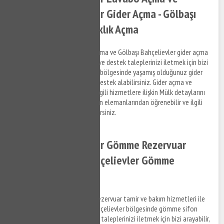
Gölbaşı Bahçelievler Gider Açma - Gölbaşı
Bahçelievler Tıkanıklık Açma
Gölbaşı Bahçelievler lavabo açma ve Gölbaşı Bahçelievler gider açma
hizmetleri ile ilgili bilgi almak ve destek taleplerinizi iletmek için bizi
arayabilir, Gölbaşı Bahçelievler bölgesinde yaşamış olduğunuz gider
tıkanıklık problemleri ile ilgili destek alabilirsiniz. Gider açma ve
tıkanıklık açma hizmetleri ve ilgili hizmetlere ilişkin Mülk detaylarını
anlaşmalı olduğumuz firmaların elemanlarından öğrenebilir ve ilgili
hizmetler hakkında bilgi alabilirsiniz.
Gölbaşı Bahçelievler Gömme Rezervuar
Tamiri - Gölbaşı Bahçelievler Gömme
Rezervuar
Gölbaşı Bahçelievler gömme rezervuar tamir ve bakım hizmetleri ile
ilgili bilgi almak ve Gölbaşı Bahçelievler bölgesinde gömme sifon
tamir hizmeti hakkında destek taleplerinizi iletmek için bizi arayabilir,