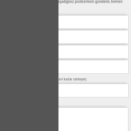
Yaşam alanlarınız ve ofislerinizde yaşadığınız problemleri gönderin, hemen
yanıtlayalım.
Sorunuzun Başlığı
(Örn: Kombim yeteri kadar ısıtmıyor)
Yaşadığınız Problemler