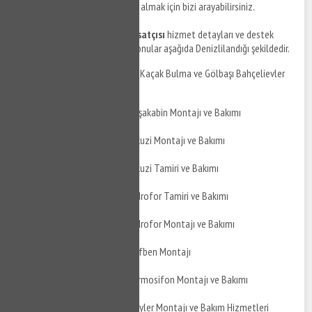
hizmetleri ile ilgili detaylı bilgi almak için bizi arayabilirsiniz.
Gölbaşı Bahçelievler su tesisatçısı
hizmet detayları ve destek
taleplerinizi iletebileceğiniz konular aşağıda Denizlilandığı şekildedir.
Gölbaşı Bahçelievler Su Kaçak Bulma ve Gölbaşı Bahçelievler
Su Kaçak Tamiri
Gölbaşı Bahçelievler Duşakabin Montajı ve Bakımı
Gölbaşı Bahçelievler Jakuzi Montajı ve Bakımı
Gölbaşı Bahçelievler Jakuzi Tamiri ve Bakımı
Gölbaşı Bahçelievler Hidrofor Tamiri ve Bakımı
Gölbaşı Bahçelievler Hidrofor Montajı ve Bakımı
Gölbaşı Bahçelievler Şofben Montajı
Gölbaşı Bahçelievler Termosifon Montajı ve Bakımı
Gölbaşı Bahçelievler Boyler Montajı ve Bakım Hizmetleri