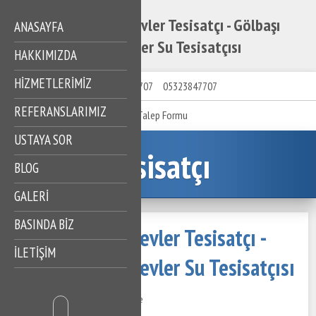
Gölbaşı Bahçelievler Tesisatçı - Gölbaşı
ANASAYFA
Bahçelievler Su Tesisatçısı
HAKKIMIZDA
HIZMETLERIMIZ
05323847707
05323847707
REFERANSLARIMIZ
Talep Formu
USTAYA SOR
Tesisatçı
BLOG
GALERİ
BASINDA BİZ
Gölbaşı Bahçelievler Tesisatçı -
İLETİŞİM
Gölbaşı Bahçelievler Su Tesisatçısı
14 Kasım 2020
591 Görüntüleme