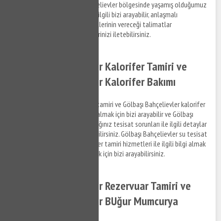
bilgi alabilirsiniz. Gölbaşı Bahçelievler bölgesinde yaşamış olduğumuz
gömme rezervuar sorunları ile ilgili bizi arayabilir, anlaşmalı
olduğumuz firmaların personellerinin vereceği talimatlar
doğrultusunda hizmet taleplerinizi iletebilirsiniz.
Gölbaşı Bahçelievler Kalorifer Tamiri ve
Gölbaşı Bahçelievler Kalorifer Bakımı
Gölbaşı Bahçelievler kalorifer tamiri ve Gölbaşı Bahçelievler kalorifer
bakım hizmetleri ile ilgili bilgi almak için bizi arayabilir ve Gölbaşı
Bahçelievler bölgesinde yaşadığınız tesisat sorunları ile ilgili detaylar
hakkında bizimle iletişim kurabilirsiniz. Gölbaşı Bahçelievler su tesisat
ve Gölbaşı Bahçelievler kalorifer tamiri hizmetleri ile ilgili bilgi almak
için destek taleplerinizi iletmek için bizi arayabilirsiniz.
Gölbaşı Bahçelievler Rezervuar Tamiri ve
Gölbaşı Bahçelievler BUğur Mumcurya
Montajı