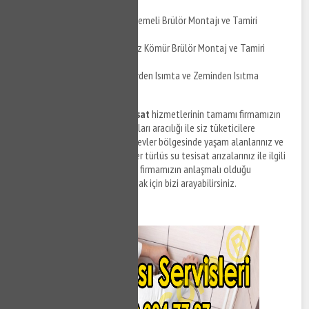
Gölbaşı Bahçelievler Üflemeli Brülör Montajı ve Tamiri
Gölbaşı Bahçelievler Toz Kömür Brülör Montaj ve Tamiri
Gölbaşı Bahçelievler Yerden Isımta ve Zeminden Isıtma
Uygulaması
Gölbaşı Bahçelievler su tesisat
hizmetlerinin tamamı firmamızın
anlaşmalı olduğu tesisat firmaları aracılığı ile siz tüketicilere
sunulmaktadır. Gölbaşı Bahçelievler bölgesinde yaşam alanlarınız ve
ofislerinizde meydana gelen her türlüs su tesisat arızalarınız ile ilgili
destek taleplerinizi iletmek ve firmamızın anlaşmalı olduğu
ekiplerden tesisat hizmeti almak için bizi arayabilirsiniz.