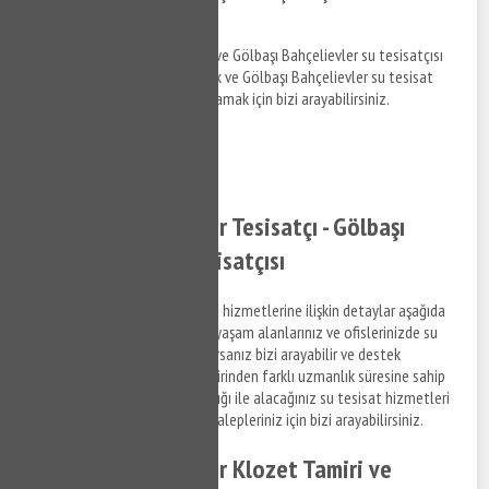
Tesisatçısı
Gölbaşı Bahçelievler tesisatçı ve Gölbaşı Bahçelievler su tesisatçısı
hizmetleri hakkında bilgi almak ve Gölbaşı Bahçelievler su tesisat
hakkında detaylara erişim sağlamak için bizi arayabilirsiniz.
0532 384 77 07 ✆
Tıkla ve Ara ✆
Gölbaşı Bahçelievler Tesisatçı - Gölbaşı
Bahçelievler Su Tesisatçısı
Gölbaşı Bahçelievler su tesisat hizmetlerine ilişkin detaylar aşağıda
Denizlilandığı şekildedir. Sizde yaşam alanlarınız ve ofislerinizde su
tesisat ile ilgili bir arıza yaşıyorsanız bizi arayabilir ve destek
taleplerinizi iletebilirsiniz. Birbirinden farklı uzmanlık süresine sahip
anlaşmalı iş ortaklarımız aracılığı ile alacağınız su tesisat hizmetleri
ile ilgili bilgi almak ve destek talepleriniz için bizi arayabilirsiniz.
Gölbaşı Bahçelievler Klozet Tamiri ve