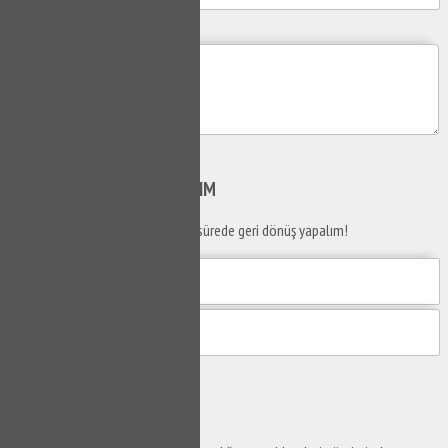
Mesajım
Gönder
SİZİ
ARAYALIM
Telefon numaranızı bırakın en kısa sürede geri dönüş yapalım!
Gönder
Ustaya
Sor