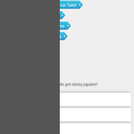
Gölbaşı Bahçelievler Gömme Rezervuar Tamiri
Gölbaşı Bahçelievler Musluk Tamiri
Gölbaşı Bahçelievler Petek Temizleme
Gölbaşı Bahçelievler Petek Temizliği
SERVİS TALEP
FORMU
Taleplerinizi bize iletin en kısa sürede geri dönüş yapalım!