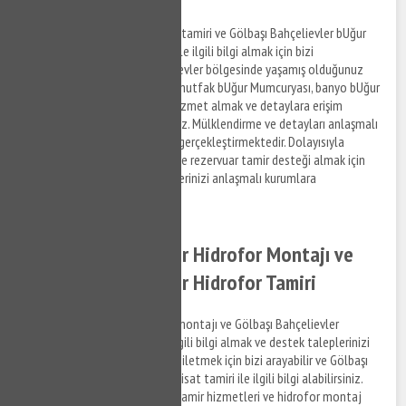
Gölbaşı Bahçelievler rezervuar tamiri ve Gölbaşı Bahçelievler bUğur
Mumcurya montaj hizmetleri ile ilgili bilgi almak için bizi
arayabilirsiniz. Gölbaşı Bahçelievler bölgesinde yaşamış olduğunuz
gömme rezervuar arızaları ve mutfak bUğur Mumcuryası, banyo bUğur
Mumcuryası arızaları ile ilgili hizmet almak ve detaylara erişim
sağlamak için bizi arayabilirsiniz. Mülklendirme ve detayları anlaşmalı
olduğumuz firma personelleri gerçekleştirmektedir. Dolayısıyla
Gölbaşı Bahçelievler bölgesinde rezervuar tamir desteği almak için
bizi arayabilir ve destek taleplerinizi anlaşmalı kurumlara
iletebilirsiniz.
Gölbaşı Bahçelievler Hidrofor Montajı ve
Gölbaşı Bahçelievler Hidrofor Tamiri
Gölbaşı Bahçelievler hidrofor montajı ve Gölbaşı Bahçelievler
hidrofor tamir hizmetleri ile ilgili bilgi almak ve destek taleplerinizi
anlaşmalı firma personellerine iletmek için bizi arayabilir ve Gölbaşı
Bahçelievler bölgesinde su tesisat tamiri ile ilgili bilgi alabilirsiniz.
Gölbaşı Bahçelievler hidrofor tamir hizmetleri ve hidrofor montaj