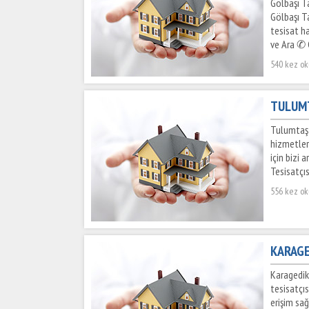
Gölbaşı Ta
Gölbaşı Ta
tesisat ha
ve Ara ✆ G
540 kez o
TULUMT
Tulumtaş 
hizmetler
için bizi 
Tesisatçıs
556 kez o
KARAGE
Karagedik 
tesisatçı
erişim sağ