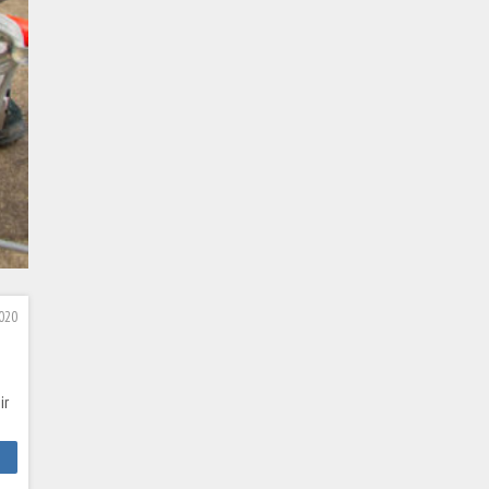
020
ir