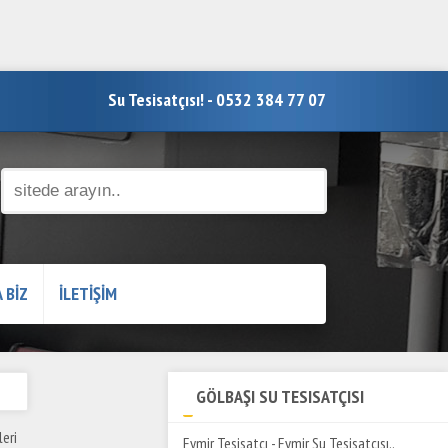
Su Tesisatçısı! - 0532 384 77 07
 BİZ
İLETİŞİM
GÖLBAŞI SU TESISATÇISI
eri
Eymir Tesisatçı - Eymir Su Tesisatçısı..