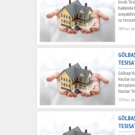
İncek Tesi
hakkında b
arayabilir
su tesisat
589 kez o
GÖLBAŞ
TESISA
Gölbaşı Ha
Hacılar su
detaylara 
Hacılar Te
519 kez o
GÖLBAŞ
TESISA