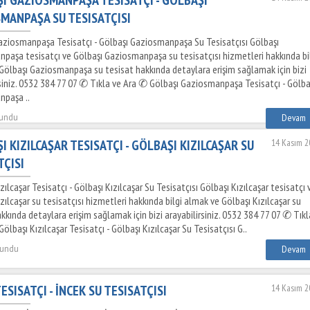
MANPAŞA SU TESISATÇISI
aziosmanpaşa Tesisatçı - Gölbaşı Gaziosmanpaşa Su Tesisatçısı Gölbaşı
paşa tesisatçı ve Gölbaşı Gaziosmanpaşa su tesisatçısı hizmetleri hakkında bi
Gölbaşı Gaziosmanpaşa su tesisat hakkında detaylara erişim sağlamak için bizi
rsiniz. 0532 384 77 07 ✆ Tıkla ve Ara ✆ Gölbaşı Gaziosmanpaşa Tesisatçı - Gölba
paşa ..
kundu
Devam
I KIZILCAŞAR TESISATÇI - GÖLBAŞI KIZILCAŞAR SU
14 Kasım 2
TÇISI
zılcaşar Tesisatçı - Gölbaşı Kızılcaşar Su Tesisatçısı Gölbaşı Kızılcaşar tesisatçı 
zılcaşar su tesisatçısı hizmetleri hakkında bilgi almak ve Gölbaşı Kızılcaşar su
kkında detaylara erişim sağlamak için bizi arayabilirsiniz. 0532 384 77 07 ✆ Tıkl
ölbaşı Kızılcaşar Tesisatçı - Gölbaşı Kızılcaşar Su Tesisatçısı G..
kundu
Devam
ESISATÇI - İNCEK SU TESISATÇISI
14 Kasım 2