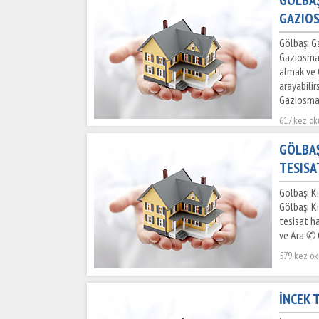
GAZIOS
Gölbaşı G
Gaziosman
almak ve 
arayabili
Gaziosman
617 kez o
GÖLBAŞ
TESISA
Gölbaşı Kı
Gölbaşı Kı
tesisat ha
ve Ara ✆ G
579 kez o
İNCEK T