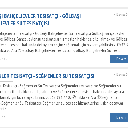
I BAHÇELIEVLER TESISATÇI - GÖLBAŞI
14 Kasım 2
IEVLER SU TESISATÇISI
hçelievler Tesisatçı - Gölbaşı Bahçelievler Su Tesisatçısı Gölbaşı Bahçelievler
ve Gölbaşı Bahçelievler su tesisatçısı hizmetleri hakkında bilgi almak ve Gölbaşı
er su tesisat hakkında detaylara erişim sağlamak için bizi arayabilirsiniz. 0532 
kla ve Ara ✆ Gölbaşı Bahçelievler Tesisatçı - Gölbaşı Bahçelievler Su Tesi..
kundu
Devam
LER TESISATÇI - SEĞMENLER SU TESISATÇISI
14 Kasım 2
 Tesisatçı - Seğmenler Su Tesisatçısı Seğmenler tesisatçı ve Seğmenler su
sı hizmetleri hakkında bilgi almak ve Seğmenler su tesisat hakkında detaylara
ğlamak için bizi arayabilirsiniz. 0532 384 77 07 ✆ Tıkla ve Ara ✆ Seğmenler
- Seğmenler Su Tesisatçısı Seğmenler su tesisat hizmetlerine ilişkin detaylar
niz..
kundu
Devam