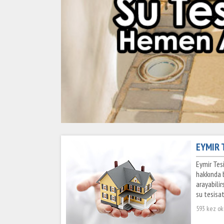
EYMIR T
Eymir Tesi
hakkında b
arayabilir
su tesisat
593 kez o