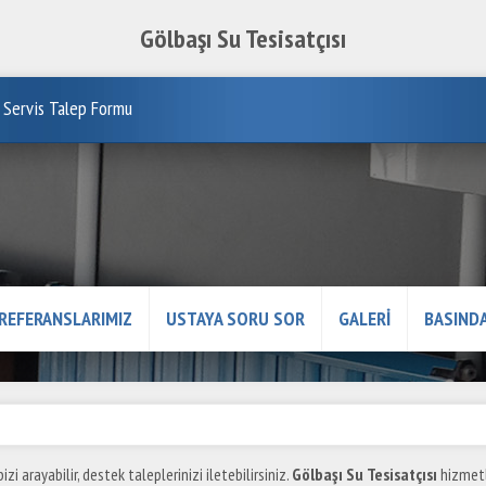
Gölbaşı Su Tesisatçısı
Servis Talep Formu
REFERANSLARIMIZ
USTAYA SORU SOR
GALERİ
BASINDA
izi arayabilir, destek taleplerinizi iletebilirsiniz.
Gölbaşı Su Tesisatçısı
hizmetl