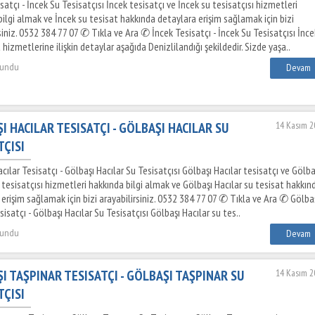
satçı - İncek Su Tesisatçısı İncek tesisatçı ve İncek su tesisatçısı hizmetleri
ilgi almak ve İncek su tesisat hakkında detaylara erişim sağlamak için bizi
siniz. 0532 384 77 07 ✆ Tıkla ve Ara ✆ İncek Tesisatçı - İncek Su Tesisatçısı İnce
 hizmetlerine ilişkin detaylar aşağıda Denizlilandığı şekildedir. Sizde yaşa..
kundu
Devam
I HACILAR TESISATÇI - GÖLBAŞI HACILAR SU
14 Kasım 2
TÇISI
cılar Tesisatçı - Gölbaşı Hacılar Su Tesisatçısı Gölbaşı Hacılar tesisatçı ve Gölba
 tesisatçısı hizmetleri hakkında bilgi almak ve Gölbaşı Hacılar su tesisat hakkın
erişim sağlamak için bizi arayabilirsiniz. 0532 384 77 07 ✆ Tıkla ve Ara ✆ Gölba
sisatçı - Gölbaşı Hacılar Su Tesisatçısı Gölbaşı Hacılar su tes..
kundu
Devam
I TAŞPINAR TESISATÇI - GÖLBAŞI TAŞPINAR SU
14 Kasım 2
TÇISI