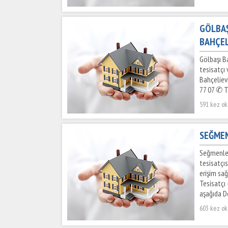
GÖLBAŞ
BAHÇEL
Gölbaşı Ba
tesisatçı 
Bahçelievl
77 07 ✆ Tı
591 kez o
SEĞMEN
Seğmenler
tesisatçı
erişim sa
Tesisatçı 
aşağıda De
603 kez o