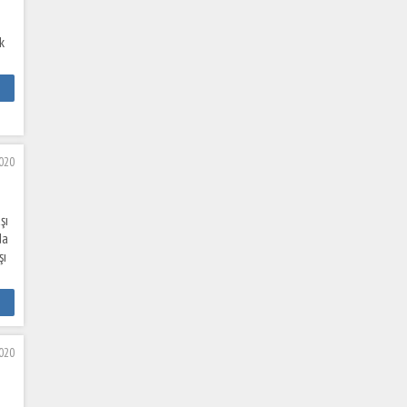
k
020
şı
da
şı
020