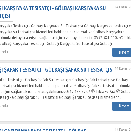
I KARŞIYAKA TESISATÇI - GÖLBAŞI KARŞIYAKA SU
14 Kasım 2
TÇISI
rşıyaka Tesisatçı - Gölbaşı Karşıyaka Su Tesisatçısı Gölbaşı Karşıyaka tesisatçı 
rşıyaka su tesisatçısı hizmetleri hakkında bilgi almak ve Gölbaşı Karşıyaka su
kkında detaylara erişim sağlamak için bizi arayabilirsiniz. 0532 384 77 07 ✆ Tıkl
ölbaşı Karşıyaka Tesisatçı - Gölbaşı Karşıyaka Su Tesisatçısı Gölbaşı ..
kundu
Devam
I ŞAFAK TESISATÇI - GÖLBAŞI ŞAFAK SU TESISATÇISI
14 Kasım 2
fak Tesisatçı - Gölbaşı Şafak Su Tesisatçısı Gölbaşı Şafak tesisatçı ve Gölbaşı
tesisatçısı hizmetleri hakkında bilgi almak ve Gölbaşı Şafak su tesisat hakkında
erişim sağlamak için bizi arayabilirsiniz. 0532 384 77 07 ✆ Tıkla ve Ara ✆ Gölba
satçı - Gölbaşı Şafak Su Tesisatçısı Gölbaşı Şafak su tesisat hizmetlerin..
kundu
Devam
I GAZIOSMANPAŞA TESISATÇI - GÖLBAŞI
14 Kasım 2