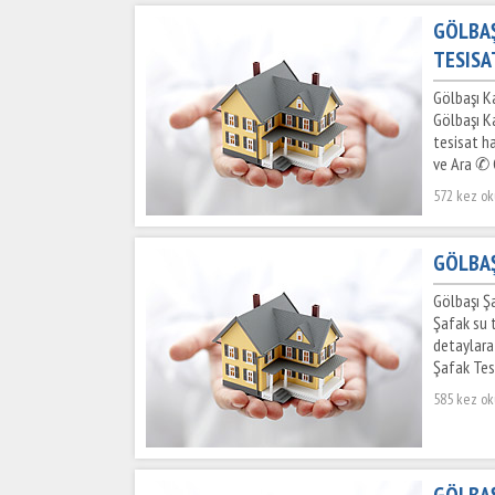
GÖLBAŞ
TESISA
Gölbaşı Ka
Gölbaşı Ka
tesisat ha
ve Ara ✆ G
572 kez o
GÖLBAŞ
Gölbaşı Şa
Şafak su 
detaylara 
Şafak Tesi
585 kez o
GÖLBAŞ