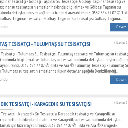
şpınar Tesisatçı - Gölbaşı Taşpınar Su Tesisatçısı Gölbaşı Taşpınar tesisatçı ve
şpınar su tesisatçısı hizmetleri hakkında bilgi almak ve Gölbaşı Taşpınar su
kkında detaylara erişim sağlamak için bizi arayabilirsiniz. 0532 384 77 07 ✆ Tıkl
ölbaşı Taşpınar Tesisatçı - Gölbaşı Taşpınar Su Tesisatçısı Gölbaşı Taşpına..
kundu
Devam
AŞ TESISATÇI - TULUMTAŞ SU TESISATÇISI
14 Kasım 2
Tesisatçı - Tulumtaş Su Tesisatçısı Tulumtaş tesisatçı ve Tulumtaş su tesisatç
i hakkında bilgi almak ve Tulumtaş su tesisat hakkında detaylara erişim sağla
arayabilirsiniz. 0532 384 77 07 ✆ Tıkla ve Ara ✆ Tulumtaş Tesisatçı - Tulumtaş S
ı Tulumtaş su tesisat hizmetlerine ilişkin detaylar aşağıda Denizlilandığ..
kundu
Devam
DIK TESISATÇI - KARAGEDIK SU TESISATÇISI
14 Kasım 2
Tesisatçı - Karagedik Su Tesisatçısı Karagedik tesisatçı ve Karagedik su
sı hizmetleri hakkında bilgi almak ve Karagedik su tesisat hakkında detaylara
lamak için bizi arayabilirsiniz. 0532 384 77 07 ✆ Tıkla ve Ara ✆ Karagedik