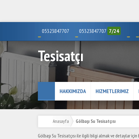
05323847707
05323847707
7/24
Tesisatçı
HAKKIMIZDA
HIZMETLERIMIZ
Anasayfa
Gölbaşı Su Tesisatçısı
Gölbaşı Su Tesisatçısı ile ilgili bilgi almak ve detaylar için b