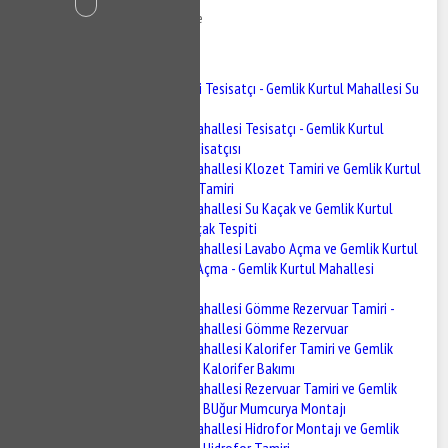
15 Kasım 2020
504 Görüntüleme
İçindekiler
Gemlik Kurtul Mahallesi Tesisatçı - Gemlik Kurtul Mahallesi Su
Tesisatçısı
Gemlik Kurtul Mahallesi Tesisatçı - Gemlik Kurtul
Mahallesi Su Tesisatçısı
Gemlik Kurtul Mahallesi Klozet Tamiri ve Gemlik Kurtul
Mahallesi Sifon Tamiri
Gemlik Kurtul Mahallesi Su Kaçak ve Gemlik Kurtul
Mahallesi Su Kaçak Tespiti
Gemlik Kurtul Mahallesi Lavabo Açma ve Gemlik Kurtul
Mahallesi Gider Açma - Gemlik Kurtul Mahallesi
Tıkanıklık Açma
Gemlik Kurtul Mahallesi Gömme Rezervuar Tamiri -
Gemlik Kurtul Mahallesi Gömme Rezervuar
Gemlik Kurtul Mahallesi Kalorifer Tamiri ve Gemlik
Kurtul Mahallesi Kalorifer Bakımı
Gemlik Kurtul Mahallesi Rezervuar Tamiri ve Gemlik
Kurtul Mahallesi BUğur Mumcurya Montajı
Gemlik Kurtul Mahallesi Hidrofor Montajı ve Gemlik
Kurtul Mahallesi Hidrofor Tamiri