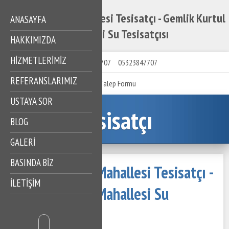
Gemlik Kurtul Mahallesi Tesisatçı - Gemlik Kurtul
ANASAYFA
Mahallesi Su Tesisatçısı
HAKKIMIZDA
HIZMETLERIMIZ
05323847707
05323847707
REFERANSLARIMIZ
Talep Formu
USTAYA SOR
Tesisatçı
BLOG
GALERİ
BASINDA BİZ
Gemlik Kurtul Mahallesi Tesisatçı -
İLETİŞİM
Gemlik Kurtul Mahallesi Su
Tesisatçısı