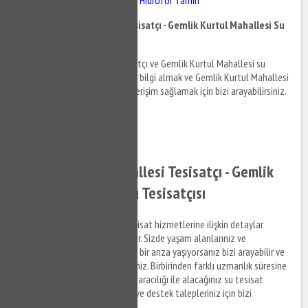
Gemlik Kurtul Mahallesi Tesisatçı - Gemlik Kurtul Mahallesi Su
Tesisatçısı
Gemlik Kurtul Mahallesi tesisatçı ve Gemlik Kurtul Mahallesi su
tesisatçısı hizmetleri hakkında bilgi almak ve Gemlik Kurtul Mahallesi
su tesisat hakkında detaylara erişim sağlamak için bizi arayabilirsiniz.
0532 384 77 07 ✆
Tıkla ve Ara ✆
Gemlik Kurtul Mahallesi Tesisatçı - Gemlik
Kurtul Mahallesi Su Tesisatçısı
Gemlik Kurtul Mahallesi su tesisat hizmetlerine ilişkin detaylar
aşağıda Denizlilandığı şekildedir. Sizde yaşam alanlarınız ve
ofislerinizde su tesisat ile ilgili bir arıza yaşıyorsanız bizi arayabilir ve
destek taleplerinizi iletebilirsiniz. Birbirinden farklı uzmanlık süresine
sahip anlaşmalı iş ortaklarımız aracılığı ile alacağınız su tesisat
hizmetleri ile ilgili bilgi almak ve destek talepleriniz için bizi
arayabilirsiniz.