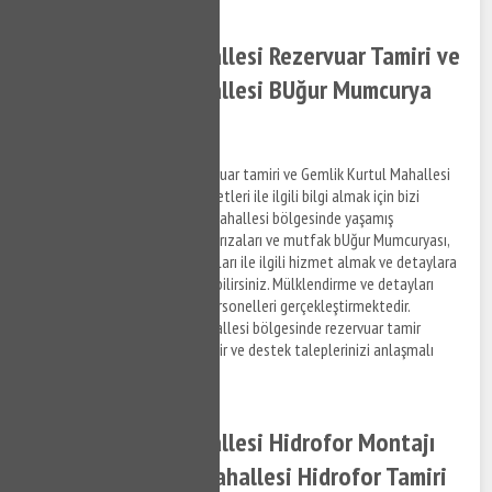
Gemlik Kurtul Mahallesi Rezervuar Tamiri ve
Gemlik Kurtul Mahallesi BUğur Mumcurya
Montajı
Gemlik Kurtul Mahallesi rezervuar tamiri ve Gemlik Kurtul Mahallesi
bUğur Mumcurya montaj hizmetleri ile ilgili bilgi almak için bizi
arayabilirsiniz. Gemlik Kurtul Mahallesi bölgesinde yaşamış
olduğunuz gömme rezervuar arızaları ve mutfak bUğur Mumcuryası,
banyo bUğur Mumcuryası arızaları ile ilgili hizmet almak ve detaylara
erişim sağlamak için bizi arayabilirsiniz. Mülklendirme ve detayları
anlaşmalı olduğumuz firma personelleri gerçekleştirmektedir.
Dolayısıyla Gemlik Kurtul Mahallesi bölgesinde rezervuar tamir
desteği almak için bizi arayabilir ve destek taleplerinizi anlaşmalı
kurumlara iletebilirsiniz.
Gemlik Kurtul Mahallesi Hidrofor Montajı
ve Gemlik Kurtul Mahallesi Hidrofor Tamiri