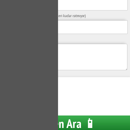
Sorunuzun Başlığı
(Örn: Kombim yeteri kadar ısıtmıyor)
Yaşadığınız Problemler
Gönder
Su Tesisatçısı
Hemen Ara 📱
Tüm hakları saklıdır.