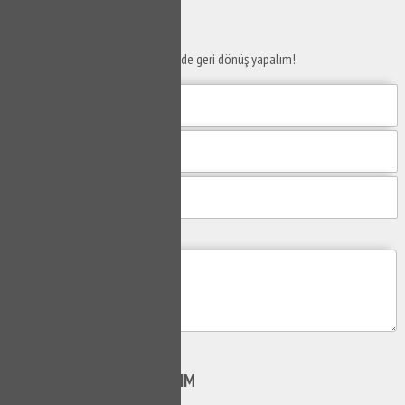
SERVİS TALEP
FORMU
Taleplerinizi bize iletin en kısa sürede geri dönüş yapalım!
Mesajım
Gönder
SİZİ
ARAYALIM