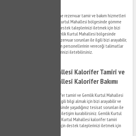
Rezervuar
Gemlik Kurtul Mahallesi gömme rezervuar tamir ve bakım hizmetleri
ile ilgili bilgi almak ve Gemlik Kurtul Mahallesi bölgesinde gömme
sifon tamir hizmeti hakkında destek taleplerinizi iletmek için bizi
arayabilir, bilgi alabilirsiniz. Gemlik Kurtul Mahallesi bölgesinde
yaşamış olduğumuz gömme rezervuar sorunları ile ilgili bizi arayabilir,
anlaşmalı olduğumuz firmaların personellerinin vereceği talimatlar
doğrultusunda hizmet taleplerinizi iletebilirsiniz.
Gemlik Kurtul Mahallesi Kalorifer Tamiri ve
Gemlik Kurtul Mahallesi Kalorifer Bakımı
Gemlik Kurtul Mahallesi kalorifer tamiri ve Gemlik Kurtul Mahallesi
kalorifer bakım hizmetleri ile ilgili bilgi almak için bizi arayabilir ve
Gemlik Kurtul Mahallesi bölgesinde yaşadığınız tesisat sorunları ile
ilgili detaylar hakkında bizimle iletişim kurabilirsiniz. Gemlik Kurtul
Mahallesi su tesisat ve Gemlik Kurtul Mahallesi kalorifer tamiri
hizmetleri ile ilgili bilgi almak için destek taleplerinizi iletmek için
bizi arayabilirsiniz.