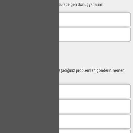
Telefon numaranızı bırakın en kısa sürede geri dönüş yapalım!
Gönder
Ustaya
Sor
Yaşam alanlarınız ve ofislerinizde yaşadığınız problemleri gönderin, hemen
yanıtlayalım.