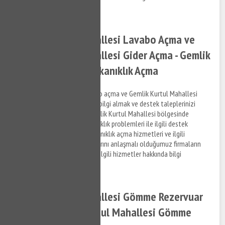
çekinmeyin.
Gemlik Kurtul Mahallesi Lavabo Açma ve
Gemlik Kurtul Mahallesi Gider Açma - Gemlik
Kurtul Mahallesi Tıkanıklık Açma
Gemlik Kurtul Mahallesi lavabo açma ve Gemlik Kurtul Mahallesi
gider açma hizmetleri ile ilgili bilgi almak ve destek taleplerinizi
iletmek için bizi arayabilir, Gemlik Kurtul Mahallesi bölgesinde
yaşamış olduğunuz gider tıkanıklık problemleri ile ilgili destek
alabilirsiniz. Gider açma ve tıkanıklık açma hizmetleri ve ilgili
hizmetlere ilişkin Mülk detaylarını anlaşmalı olduğumuz firmaların
elemanlarından öğrenebilir ve ilgili hizmetler hakkında bilgi
alabilirsiniz.
Gemlik Kurtul Mahallesi Gömme Rezervuar
Tamiri - Gemlik Kurtul Mahallesi Gömme