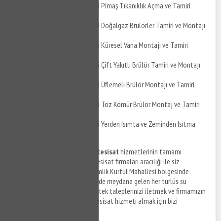
Gemlik Kurtul Mahallesi Pimaş Tıkanıklık Açma ve Tamiri
Gemlik Kurtul Mahallesi Doğalgaz Brülörler Tamiri ve Montajı
Gemlik Kurtul Mahallesi Küresel Vana Montajı ve Tamiri
Gemlik Kurtul Mahallesi Çift Yakıtlı Brülör Tamiri ve Montajı
Gemlik Kurtul Mahallesi Üflemeli Brülör Montajı ve Tamiri
Gemlik Kurtul Mahallesi Toz Kömür Brülör Montaj ve Tamiri
Gemlik Kurtul Mahallesi Yerden Isımta ve Zeminden Isıtma
Uygulaması
Gemlik Kurtul Mahallesi su tesisat
hizmetlerinin tamamı
firmamızın anlaşmalı olduğu tesisat firmaları aracılığı ile siz
tüketicilere sunulmaktadır. Gemlik Kurtul Mahallesi bölgesinde
yaşam alanlarınız ve ofislerinizde meydana gelen her türlüs su
tesisat arızalarınız ile ilgili destek taleplerinizi iletmek ve firmamızın
anlaşmalı olduğu ekiplerden tesisat hizmeti almak için bizi
arayabilirsiniz.