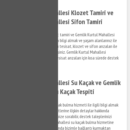
Gemlik Kurtul Mahallesi Klozet Tamiri ve
Gemlik Kurtul Mahallesi Sifon Tamiri
Gemlik Kurtul Mahallesi klozet tamiri ve Gemlik Kurtul Mahallesi
sifon tamiri hizmetlerine ilişkin bilgi almak ve yaşam alanlarınız ile
ofislerinizde meydana gelen su tesisat, klozet ve sifon arızaları ile
ilgili bizi arayabilir, bilgi alabilirsiniz. Gemlik Kurtul Mahallesi
bölgesinde yaşayacağınız su tesisat arızaları için kısa sürede destek
almak için bize ulaşabilirsiniz.
Gemlik Kurtul Mahallesi Su Kaçak ve Gemlik
Kurtul Mahallesi Su Kaçak Tespiti
Gemlik Kurtul Mahallesi su kaçak bulma hizmeti ile ilgili bilgi almak
ve su kaçak tespit tamir hizmetlerine ilişkin detaylar hakkında
öğrenmek istediğiniz konuları bize sorabilir, destek taleplerinizi
iletebilirsiniz. Gemlik Kurtul Mahallesi su kaçak bulma hizmetine
ilişkin destek talepleriniz hakkında bizimle bağlantı kurmaktan