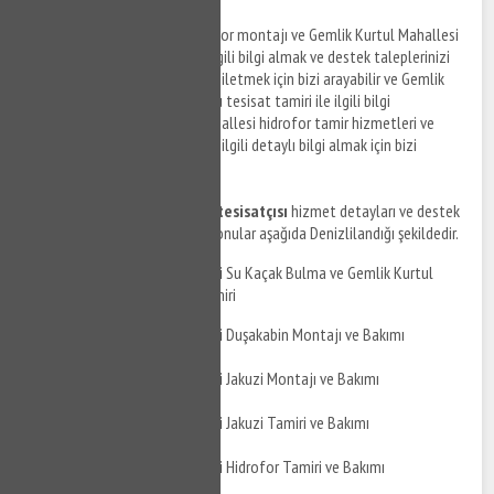
Gemlik Kurtul Mahallesi hidrofor montajı ve Gemlik Kurtul Mahallesi
hidrofor tamir hizmetleri ile ilgili bilgi almak ve destek taleplerinizi
anlaşmalı firma personellerine iletmek için bizi arayabilir ve Gemlik
Kurtul Mahallesi bölgesinde su tesisat tamiri ile ilgili bilgi
alabilirsiniz. Gemlik Kurtul Mahallesi hidrofor tamir hizmetleri ve
hidrofor montaj hizmetleri ile ilgili detaylı bilgi almak için bizi
arayabilirsiniz.
Gemlik Kurtul Mahallesi su tesisatçısı
hizmet detayları ve destek
taleplerinizi iletebileceğiniz konular aşağıda Denizlilandığı şekildedir.
Gemlik Kurtul Mahallesi Su Kaçak Bulma ve Gemlik Kurtul
Mahallesi Su Kaçak Tamiri
Gemlik Kurtul Mahallesi Duşakabin Montajı ve Bakımı
Gemlik Kurtul Mahallesi Jakuzi Montajı ve Bakımı
Gemlik Kurtul Mahallesi Jakuzi Tamiri ve Bakımı
Gemlik Kurtul Mahallesi Hidrofor Tamiri ve Bakımı