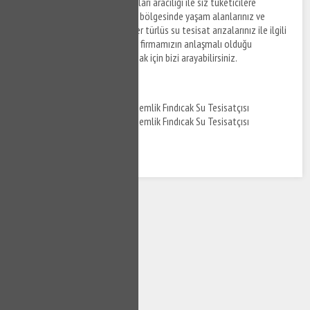
anlaşmalı olduğu tesisat firmaları aracılığı ile siz tüketicilere
sunulmaktadır. Gemlik Fındıcak bölgesinde yaşam alanlarınız ve
ofislerinizde meydana gelen her türlüs su tesisat arızalarınız ile ilgili
destek taleplerinizi iletmek ve firmamızın anlaşmalı olduğu
ekiplerden tesisat hizmeti almak için bizi arayabilirsiniz.