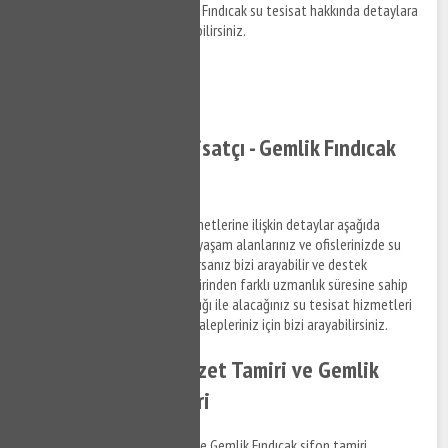
hakkında bilgi almak ve Gemlik Fındıcak su tesisat hakkında detaylara
erişim sağlamak için bizi arayabilirsiniz.
0532 384 77 07 ✆
Tıkla ve Ara ✆
Gemlik Fındıcak Tesisatçı - Gemlik Fındıcak
Su Tesisatçısı
Gemlik Fındıcak su tesisat hizmetlerine ilişkin detaylar aşağıda
Denizlilandığı şekildedir. Sizde yaşam alanlarınız ve ofislerinizde su
tesisat ile ilgili bir arıza yaşıyorsanız bizi arayabilir ve destek
taleplerinizi iletebilirsiniz. Birbirinden farklı uzmanlık süresine sahip
anlaşmalı iş ortaklarımız aracılığı ile alacağınız su tesisat hizmetleri
ile ilgili bilgi almak ve destek talepleriniz için bizi arayabilirsiniz.
Gemlik Fındıcak Klozet Tamiri ve Gemlik
Fındıcak Sifon Tamiri
Gemlik Fındıcak klozet tamiri ve Gemlik Fındıcak sifon tamiri