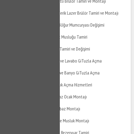
Gemlik Fındıcak Sıvı Yakıtlı Brülör Tamiri ve Montajı
Gemlik Fındıcak Atmosferik Lazer Brülör Tamiri ve Montajı
Gemlik Fındıcak Banyo BUğur Mumcuryası Değişimi
Gemlik Fındıcak Taharet Musluğu Tamiri
Gemlik Fındıcak Musluk Tamiri ve Değişimi
Gemlik Fındıcak Mutfak ve Lavabo GiTuzla Açma
Gemlik Fındıcak Balkon ve Banyo GiTuzla Açma
Gemlik Fındıcak Tıkanıklık Açma Hizmetleri
Gemlik Fındıcak Doğalgaz Ocak Montajı
Gemlik Fındıcak Davlumbaz Montajı
Gemlik Fındıcak Ankastre Musluk Montajı
Gemlik Fındıcak Gömme Rezervuar Tamiri