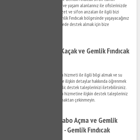
hizmetlerine ilişkin bilgi almak ve yaşam alanlarınız ile ofislerinizde
meydana gelen su tesisat, klozet ve sifon arızaları ile ilgili bizi
arayabilir, bilgi alabilirsiniz. Gemlik Fındıcak bölgesinde yaşayacağınız
su tesisat arızaları için kısa sürede destek almak için bize
ulaşabilirsiniz.
Gemlik Fındıcak Su Kaçak ve Gemlik Fındıcak
Su Kaçak Tespiti
Gemlik Fındıcak su kaçak bulma hizmeti ile ilgili bilgi almak ve su
kaçak tespit tamir hizmetlerine ilişkin detaylar hakkında öğrenmek
istediğiniz konuları bize sorabilir, destek taleplerinizi iletebilirsiniz.
Gemlik Fındıcak su kaçak bulma hizmetine ilişkin destek talepleriniz
hakkında bizimle bağlantı kurmaktan çekinmeyin.
Gemlik Fındıcak Lavabo Açma ve Gemlik
Fındıcak Gider Açma - Gemlik Fındıcak
Tıkanıklık Açma