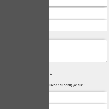
Mesajım
Gönder
SİZİ
ARAYALIM
Telefon numaranızı bırakın en kısa sürede geri dönüş yapalım!