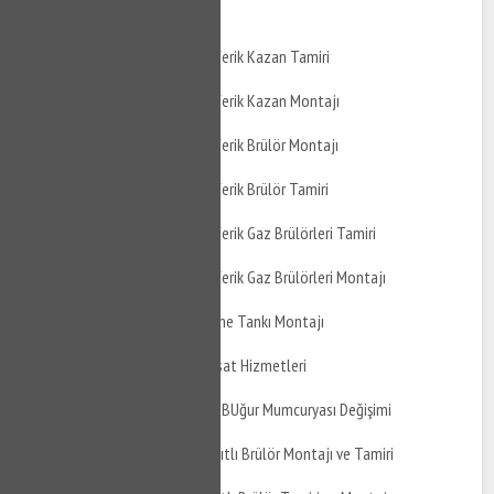
Montajı
Gemlik Fındıcak Atmosferik Kazan Tamiri
Gemlik Fındıcak Atmosferik Kazan Montajı
Gemlik Fındıcak Atmosferik Brülör Montajı
Gemlik Fındıcak Atmosferik Brülör Tamiri
Gemlik Fındıcak Atmosferik Gaz Brülörleri Tamiri
Gemlik Fındıcak Atmosferik Gaz Brülörleri Montajı
Gemlik Fındıcak Genleşme Tankı Montajı
Gemlik Fındıcak Su Tesisat Hizmetleri
Gemlik Fındıcak Mutfak BUğur Mumcuryası Değişimi
Gemlik Fındıcak Gaz Yakıtlı Brülör Montajı ve Tamiri