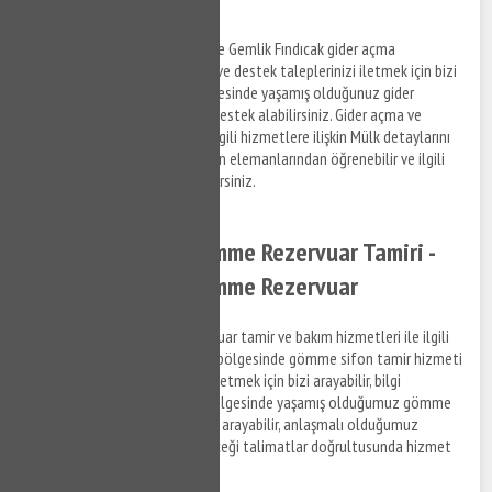
Gemlik Fındıcak lavabo açma ve Gemlik Fındıcak gider açma
hizmetleri ile ilgili bilgi almak ve destek taleplerinizi iletmek için bizi
arayabilir, Gemlik Fındıcak bölgesinde yaşamış olduğunuz gider
tıkanıklık problemleri ile ilgili destek alabilirsiniz. Gider açma ve
tıkanıklık açma hizmetleri ve ilgili hizmetlere ilişkin Mülk detaylarını
anlaşmalı olduğumuz firmaların elemanlarından öğrenebilir ve ilgili
hizmetler hakkında bilgi alabilirsiniz.
Gemlik Fındıcak Gömme Rezervuar Tamiri -
Gemlik Fındıcak Gömme Rezervuar
Gemlik Fındıcak gömme rezervuar tamir ve bakım hizmetleri ile ilgili
bilgi almak ve Gemlik Fındıcak bölgesinde gömme sifon tamir hizmeti
hakkında destek taleplerinizi iletmek için bizi arayabilir, bilgi
alabilirsiniz. Gemlik Fındıcak bölgesinde yaşamış olduğumuz gömme
rezervuar sorunları ile ilgili bizi arayabilir, anlaşmalı olduğumuz
firmaların personellerinin vereceği talimatlar doğrultusunda hizmet
taleplerinizi iletebilirsiniz.