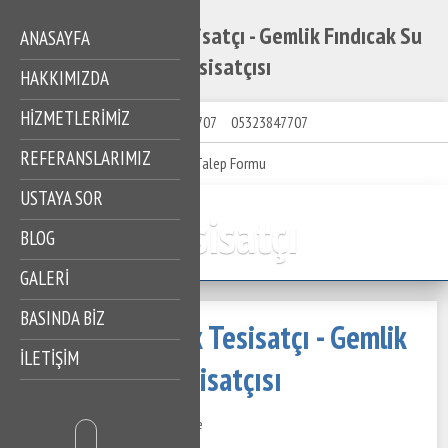
Gemlik Fındıcak Tesisatçı - Gemlik Fındıcak Su
ANASAYFA
Tesisatçısı
HAKKIMIZDA
HIZMETLERIMIZ
05323847707
05323847707
REFERANSLARIMIZ
Talep Formu
USTAYA SOR
Tesisatçı
BLOG
GALERİ
BASINDA BİZ
Gemlik Fındıcak Tesisatçı - Gemlik
İLETİŞİM
Fındıcak Su Tesisatçısı
15 Kasım 2020
535 Görüntüleme