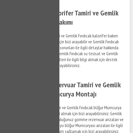
Gemlik Fındıcak Kalorifer Tamiri ve Gemlik
Fındıcak Kalorifer Bakımı
Gemlik Fındıcak kalorifer tamiri ve Gemlik Fındıcak kalorifer bakım
hizmetleri ile ilgili bilgi almak için bizi arayabilir ve Gemlik Fındıcak
bölgesinde yaşadığınız tesisat sorunları ile ilgili detaylar hakkında
bizimle iletişim kurabilirsiniz. Gemlik Fındıcak su tesisat ve Gemlik
Fındıcak kalorifer tamiri hizmetleri ile ilgili bilgi almak için destek
taleplerinizi iletmek için bizi arayabilirsiniz.
Gemlik Fındıcak Rezervuar Tamiri ve Gemlik
Fındıcak BUğur Mumcurya Montajı
Gemlik Fındıcak rezervuar tamiri ve Gemlik Fındıcak bUğur Mumcurya
montaj hizmetleri ile ilgili bilgi almak için bizi arayabilirsiniz. Gemlik
Fındıcak bölgesinde yaşamış olduğunuz gömme rezervuar arızaları ve
mutfak bUğur Mumcuryası, banyo bUğur Mumcuryası arızaları ile ilgili
hizmet almak ve detaylara erişim sağlamak için bizi arayabilirsiniz.