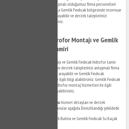
Mülklendirme ve detayları anlaşmalı olduğumuz firma personelleri
gerçekleştirmektedir. Dolayısıyla Gemlik Fındıcak bölgesinde rezervuar
tamir desteği almak için bizi arayabilir ve destek taleplerinizi
anlaşmalı kurumlara iletebilirsiniz.
Gemlik Fındıcak Hidrofor Montajı ve Gemlik
Fındıcak Hidrofor Tamiri
Gemlik Fındıcak hidrofor montajı ve Gemlik Fındıcak hidrofor tamir
hizmetleri ile ilgili bilgi almak ve destek taleplerinizi anlaşmalı firma
personellerine iletmek için bizi arayabilir ve Gemlik Fındıcak
bölgesinde su tesisat tamiri ile ilgili bilgi alabilirsiniz. Gemlik Fındıcak
hidrofor tamir hizmetleri ve hidrofor montaj hizmetleri ile ilgili
detaylı bilgi almak için bizi arayabilirsiniz.
Gemlik Fındıcak su tesisatçısı
hizmet detayları ve destek
taleplerinizi iletebileceğiniz konular aşağıda Denizlilandığı şekildedir.
Gemlik Fındıcak Su Kaçak Bulma ve Gemlik Fındıcak Su Kaçak
Tamiri