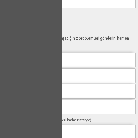
Gönder
Ustaya
Sor
Yaşam alanlarınız ve ofislerinizde yaşadığınız problemleri gönderin, hemen
yanıtlayalım.
Sorunuzun Başlığı
(Örn: Kombim yeteri kadar ısıtmıyor)