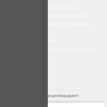
Gemlik Fındıcak Tesisat
Gemlik Fındıcak Su Tesisat
Gemlik Fındıcak Su Tesisatçısı
Gemlik Fındıcak Klozet Tamiri
Gemlik Fındıcak Sifon Tamiri
Gemlik Fındıcak Su Kaçak Bulma
Gemlik Fındıcak Tıkanıklık Açma
Gemlik Fındıcak Gömme Rezervuar Tamiri
Gemlik Fındıcak Musluk Tamiri
Gemlik Fındıcak Petek Temizleme
Gemlik Fındıcak Petek Temizliği
SERVİS TALEP
FORMU
Taleplerinizi bize iletin en kısa sürede geri dönüş yapalım!