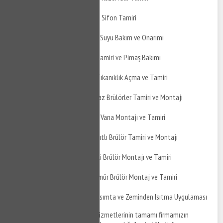
Gemlik Fındıcak Gömme Sifon Tamiri
Gemlik Fındıcak Yağmur Suyu Bakım ve Onarımı
Gemlik Fındıcak Pimaş Tamiri ve Pimaş Bakımı
Gemlik Fındıcak Pimaş Tıkanıklık Açma ve Tamiri
Gemlik Fındıcak Doğalgaz Brülörler Tamiri ve Montajı
Gemlik Fındıcak Küresel Vana Montajı ve Tamiri
Gemlik Fındıcak Çift Yakıtlı Brülör Tamiri ve Montajı
Gemlik Fındıcak Üflemeli Brülör Montajı ve Tamiri
Gemlik Fındıcak Toz Kömür Brülör Montaj ve Tamiri
Gemlik Fındıcak Yerden Isımta ve Zeminden Isıtma Uygulaması
Gemlik Fındıcak su tesisat
hizmetlerinin tamamı firmamızın