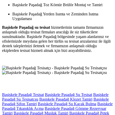
Başiskele Paşadağ Toz Kömür Brülör Montaj ve Tamiri
Başiskele Paşadağ Yerden Isımta ve Zeminden Isıtma
Uygulaması
Başiskele Paşadağ su tesisat
hizmetlerinin tamamı firmamızın
anlaşmalı olduğu tesisat firmaları aracılığı ile siz tüketicilere
sunulmaktadır. Başiskele Paşadağ bölgesinde yaşam alanlarınız ve
ofislerinizde meydana gelen her türlüs su tesisat arızalarınız ile ilgili
destek taleplerinizi iletmek ve firmamızın anlaşmalı olduğu
ekiplerden tesisat hizmeti almak için bizi arayabilirsiniz.
Başiskele Paşadağ Tesisat
Başiskele Paşadağ Su Tesisat
Başiskele
Paşadağ Su Tesisatçısı
Başiskele Paşadağ Klozet Tamiri
Başiskele
Paşadağ Sifon Tamiri
Başiskele Paşadağ Su Kaçak Bulma
Başiskele
Paşadağ Tıkanıklık Açma
Başiskele Paşadağ Gömme Rezervuar
Tamiri
Başiskele Paşadağ Musluk Tamiri
Başiskele Paşadağ Petek