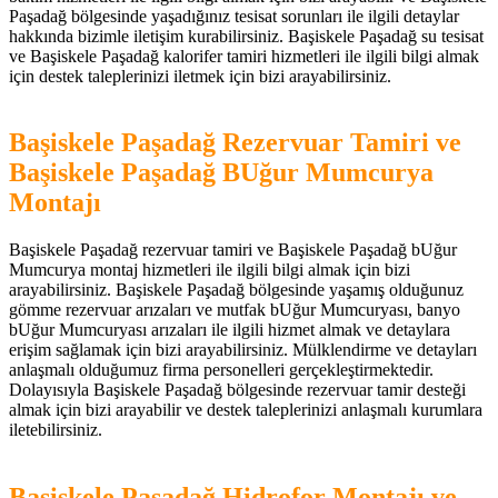
Paşadağ bölgesinde yaşadığınız tesisat sorunları ile ilgili detaylar
hakkında bizimle iletişim kurabilirsiniz. Başiskele Paşadağ su tesisat
ve Başiskele Paşadağ kalorifer tamiri hizmetleri ile ilgili bilgi almak
için destek taleplerinizi iletmek için bizi arayabilirsiniz.
Başiskele Paşadağ Rezervuar Tamiri ve
Başiskele Paşadağ BUğur Mumcurya
Montajı
Başiskele Paşadağ rezervuar tamiri ve Başiskele Paşadağ bUğur
Mumcurya montaj hizmetleri ile ilgili bilgi almak için bizi
arayabilirsiniz. Başiskele Paşadağ bölgesinde yaşamış olduğunuz
gömme rezervuar arızaları ve mutfak bUğur Mumcuryası, banyo
bUğur Mumcuryası arızaları ile ilgili hizmet almak ve detaylara
erişim sağlamak için bizi arayabilirsiniz. Mülklendirme ve detayları
anlaşmalı olduğumuz firma personelleri gerçekleştirmektedir.
Dolayısıyla Başiskele Paşadağ bölgesinde rezervuar tamir desteği
almak için bizi arayabilir ve destek taleplerinizi anlaşmalı kurumlara
iletebilirsiniz.
Başiskele Paşadağ Hidrofor Montajı ve