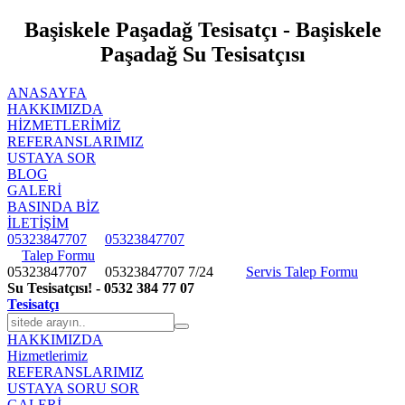
Başiskele Paşadağ Tesisatçı - Başiskele
Paşadağ Su Tesisatçısı
ANASAYFA
HAKKIMIZDA
HIZMETLERIMIZ
REFERANSLARIMIZ
USTAYA SOR
BLOG
GALERİ
BASINDA BİZ
İLETİŞİM
05323847707
05323847707
Talep Formu
05323847707
05323847707
7/24
Servis Talep Formu
Su Tesisatçısı! - 0532 384 77 07
Tesisatçı
HAKKIMIZDA
Hizmetlerimiz
REFERANSLARIMIZ
USTAYA SORU SOR
GALERİ