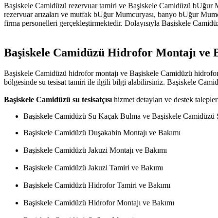
Başiskele Camidüzü rezervuar tamiri ve Başiskele Camidüzü bUğur Mum
rezervuar arızaları ve mutfak bUğur Mumcuryası, banyo bUğur Mumcurya
firma personelleri gerçekleştirmektedir. Dolayısıyla Başiskele Camidüzü
Başiskele Camidüzü Hidrofor Montajı ve 
Başiskele Camidüzü hidrofor montajı ve Başiskele Camidüzü hidrofor tam
bölgesinde su tesisat tamiri ile ilgili bilgi alabilirsiniz. Başiskele Cami
Başiskele Camidüzü su tesisatçısı
hizmet detayları ve destek talepleri
Başiskele Camidüzü Su Kaçak Bulma ve Başiskele Camidüzü 
Başiskele Camidüzü Duşakabin Montajı ve Bakımı
Başiskele Camidüzü Jakuzi Montajı ve Bakımı
Başiskele Camidüzü Jakuzi Tamiri ve Bakımı
Başiskele Camidüzü Hidrofor Tamiri ve Bakımı
Başiskele Camidüzü Hidrofor Montajı ve Bakımı