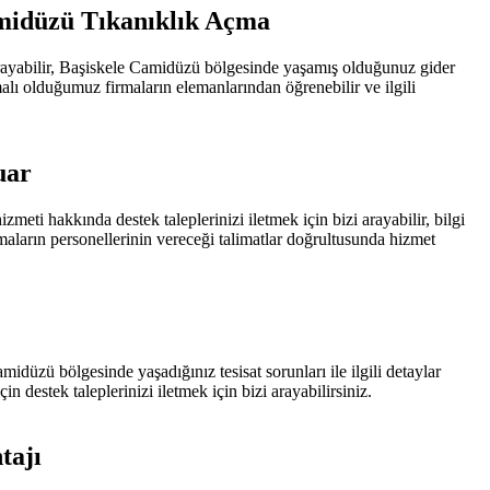
midüzü Tıkanıklık Açma
 arayabilir, Başiskele Camidüzü bölgesinde yaşamış olduğunuz gider
şmalı olduğumuz firmaların elemanlarından öğrenebilir ve ilgili
uar
ti hakkında destek taleplerinizi iletmek için bizi arayabilir, bilgi
maların personellerinin vereceği talimatlar doğrultusunda hizmet
idüzü bölgesinde yaşadığınız tesisat sorunları ile ilgili detaylar
n destek taleplerinizi iletmek için bizi arayabilirsiniz.
tajı