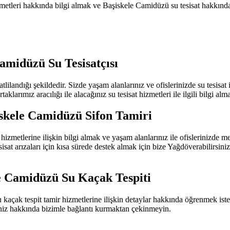
metleri hakkında bilgi almak ve Başiskele Camidüzü su tesisat hakkında d
amidüzü Su Tesisatçısı
ilandığı şekildedir. Sizde yaşam alanlarınız ve ofislerinizde su tesisat ile
aklarımız aracılığı ile alacağınız su tesisat hizmetleri ile ilgili bilgi alm
skele Camidüzü Sifon Tamiri
etlerine ilişkin bilgi almak ve yaşam alanlarınız ile ofislerinizde meydan
sat arızaları için kısa sürede destek almak için bize Yağdöverabilirsiniz
e Camidüzü Su Kaçak Tespiti
açak tespit tamir hizmetlerine ilişkin detaylar hakkında öğrenmek istediği
iniz hakkında bizimle bağlantı kurmaktan çekinmeyin.