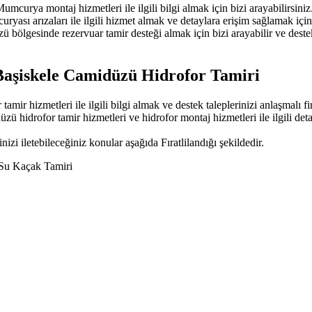
curya montaj hizmetleri ile ilgili bilgi almak için bizi arayabilirs
sı arızaları ile ilgili hizmet almak ve detaylara erişim sağlamak için
 bölgesinde rezervuar tamir desteği almak için bizi arayabilir ve destek 
Başiskele Camidüzü Hidrofor Tamiri
ir hizmetleri ile ilgili bilgi almak ve destek taleplerinizi anlaşmalı f
düzü hidrofor tamir hizmetleri ve hidrofor montaj hizmetleri ile ilgili deta
nizi iletebileceğiniz konular aşağıda Fıratlilandığı şekildedir.
Su Kaçak Tamiri