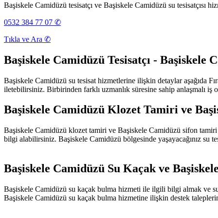
Başiskele Camidüzü tesisatçı ve Başiskele Camidüzü su tesisatçısı hiz
0532 384 77 07 ✆
Tıkla ve Ara ✆
Başiskele Camidüzü Tesisatçı - Başiskele C
Başiskele Camidüzü su tesisat hizmetlerine ilişkin detaylar aşağıda Fıratl
iletebilirsiniz. Birbirinden farklı uzmanlık süresine sahip anlaşmalı iş ort
Başiskele Camidüzü Klozet Tamiri ve Başi
Başiskele Camidüzü klozet tamiri ve Başiskele Camidüzü sifon tamiri hizm
bilgi alabilirsiniz. Başiskele Camidüzü bölgesinde yaşayacağınız su tesi
Başiskele Camidüzü Su Kaçak ve Başiskel
Başiskele Camidüzü su kaçak bulma hizmeti ile ilgili bilgi almak ve su k
Başiskele Camidüzü su kaçak bulma hizmetine ilişkin destek talepler