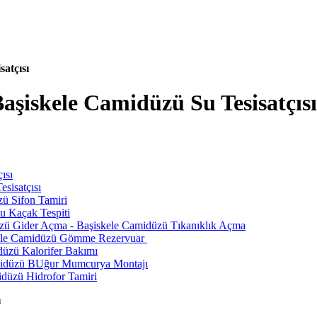
atçısı
Başiskele Camidüzü Su Tesisatçısı
ısı
sisatçısı
ü Sifon Tamiri
u Kaçak Tespiti
zü Gider Açma - Başiskele Camidüzü Tıkanıklık Açma
kele Camidüzü Gömme Rezervuar
düzü Kalorifer Bakımı
amidüzü BUğur Mumcurya Montajı
idüzü Hidrofor Tamiri
ı