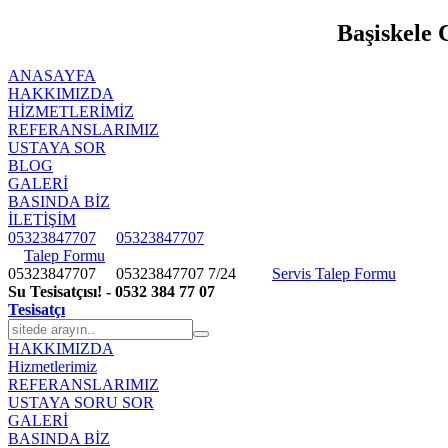
Başiskele 
ANASAYFA
HAKKIMIZDA
HIZMETLERIMIZ
REFERANSLARIMIZ
USTAYA SOR
BLOG
GALERİ
BASINDA BİZ
İLETİŞİM
05323847707
05323847707
Talep Formu
05323847707
05323847707
7/24
Servis Talep Formu
Su Tesisatçısı! - 0532 384 77 07
Tesisatçı
HAKKIMIZDA
Hizmetlerimiz
REFERANSLARIMIZ
USTAYA SORU SOR
GALERİ
BASINDA BİZ