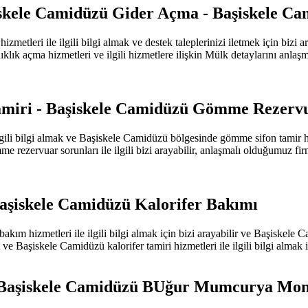
skele Camidüzü Gider Açma - Başiskele Ca
tleri ile ilgili bilgi almak ve destek taleplerinizi iletmek için bizi
kanıklık açma hizmetleri ve ilgili hizmetlere ilişkin Mülk detaylarını anla
miri - Başiskele Camidüzü Gömme Rezerv
li bilgi almak ve Başiskele Camidüzü bölgesinde gömme sifon tamir hizme
rezervuar sorunları ile ilgili bizi arayabilir, anlaşmalı olduğumuz fir
Başiskele Camidüzü Kalorifer Bakımı
ım hizmetleri ile ilgili bilgi almak için bizi arayabilir ve Başiskele Cam
e Başiskele Camidüzü kalorifer tamiri hizmetleri ile ilgili bilgi almak içi
 Başiskele Camidüzü BUğur Mumcurya Mon