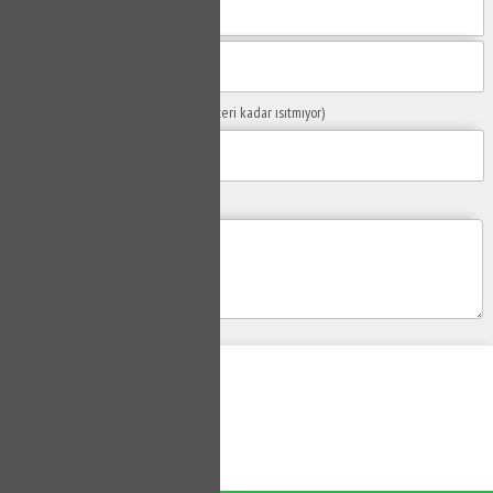
Sorunuzun Başlığı
(Örn: Kombim yeteri kadar ısıtmıyor)
Yaşadığınız Problemler
Gönder
Su Tesisatçısı