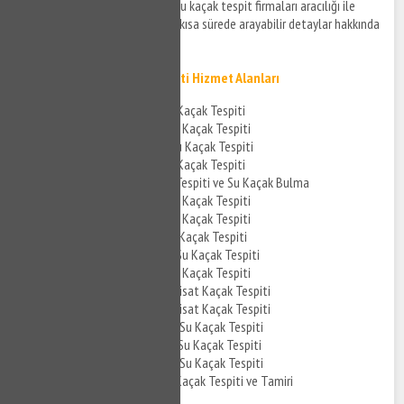
su kaçak sorunlarınıza cihazlı su kaçak tespit firmaları aracılığı ile
müdahale edilmesi için bizi en kısa sürede arayabilir detaylar hakkında
bilgi edinebilirsiniz.
Zümrütevler Su Kaçak Tespiti Hizmet Alanları
Zümrütevler Banyo Su Kaçak Tespiti
Zümrütevler Mutfak Su Kaçak Tespiti
Zümrütevler Tuvalet Su Kaçak Tespiti
Zümrütevler Kombi Su Kaçak Tespiti
Zümrütevler Su Kaçak Tespiti ve Su Kaçak Bulma
Zümrütevler Cihazla Su Kaçak Tespiti
Zümrütevler Akustik Su Kaçak Tespiti
Zümrütevler Cihazlı Su Kaçak Tespiti
Zümrütevler Noktasal Su Kaçak Tespiti
Zümrütevler Su Tesisat Kaçak Tespiti
Zümrütevler Kombi Tesisat Kaçak Tespiti
Zümrütevler Kombi Tesisat Kaçak Tespiti
Zümrütevler Parke Altı Su Kaçak Tespiti
Zümrütevler Kırmadan Su Kaçak Tespiti
Zümrütevler Tavandan Su Kaçak Tespiti
Zümrütevler Pimaş Su Kaçak Tespiti ve Tamiri