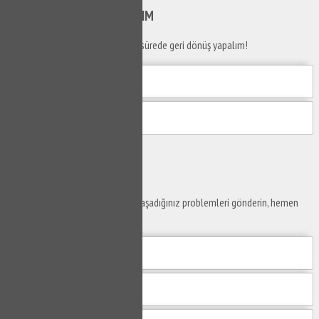
SİZİ
ARAYALIM
Telefon numaranızı bırakın en kısa sürede geri dönüş yapalım!
Gönder
Ustaya
Sor
Yaşam alanlarınız ve ofislerinizde yaşadığınız problemleri gönderin, hemen
yanıtlayalım.