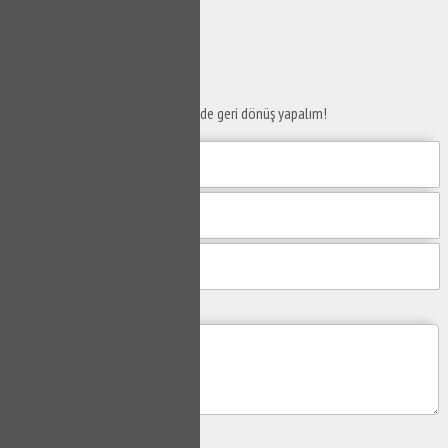
SERVİS TALEP
FORMU
Taleplerinizi bize iletin en kısa sürede geri dönüş yapalım!
Mesajım
Gönder