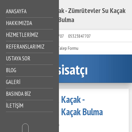
Zümrütevler Su Kaçak - Zümrütevler Su Kaçak
ANASAYFA
Bulma
HAKKIMIZDA
HIZMETLERIMIZ
05323847707
05323847707
REFERANSLARIMIZ
Talep Formu
USTAYA SOR
Tesisatçı
BLOG
GALERİ
BASINDA BİZ
Zümrütevler Su Kaçak -
İLETİŞİM
Zümrütevler Su Kaçak Bulma
28 Kasım 2020
507 Görüntüleme