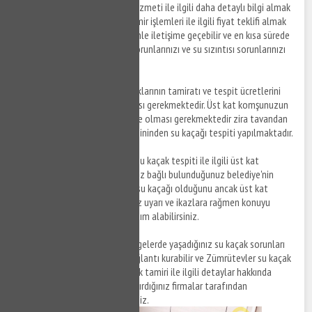
Zümrütevler su kaçak bulma hizmeti ile ilgili daha detaylı bilgi almak
ve su kaçağı tespiti sonrası tamir işlemleri ile ilgili fiyat teklifi almak
için anlaşmalı firmalarımız sizinle iletişime geçebilir ve en kısa sürede
yaşamış olduğunuz su kaçak sorunlarınızı ve su sızıntısı sorunlarınızı
çözüme kavuşturabilirsiniz.
Not:
Tavanınıza gelen su kaçaklarının tamiratı ve tespit ücretlerini
üst kat komşunuzun karşılaması gerekmektedir. Üst kat komşunuzun
su kaçak tespiti esnasında evde olması gerekmektedir zira tavandan
değil üst kat komşunuzun zemininden su kaçağı tespiti yapılmaktadır.
Not:
Zümrütevler bölgesinde su kaçak tespiti ile ilgili üst kat
komşunuz ile sorun yaşıyorsanız bağlı bulunduğunuz belediye'nin
Zabıta birimi ile görüşebilir ve su kaçağı olduğunu ancak üst kat
komşunuzun yapmış olduğunuz uyarı ve ikazlara rağmen konuyu
ciddiye almadığını ileterek yardım alabilirsiniz.
Not:
Zümrütevler ve farklı bölgelerde yaşadığınız su kaçak sorunları
ile ilgili sigorta firmaları ile bağlantı kurabilir ve Zümrütevler su kaçak
tespiti ve Zümrütevler su kaçak tamiri ile ilgili detaylar hakkında
ücretlerin konut sigortası yaptırdığınız firmalar tarafından
karşılanmasını talep edebilirsiniz.