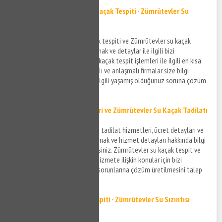
Zümrütevler Kırmadan Su Kaçak Tespiti - Zümrütevler Su
Kaçak Tespiti
Zümrütevler kırmadan su kaçak tespiti ve Zümrütevler su kaçak
bulma hizmeti ile ilgili bilgi almak ve detaylar ile ilgili bizi
arayabilirsiniz. Zümrütevler su kaçak tespit işlemleri ile ilgili en kısa
sürede teknik konuda donanımlı ve anlaşmalı firmalar size bilgi
verecek ve su kaçak tespiti ile ilgili yaşamış olduğunuz soruna çözüm
bulabileceksiniz.
Zümrütevler Su Kaçak Tamiri ve
Zümrütevler Su Kaçak
Tadilatı
Zümrütevler su kaçak tamiri ve tadilat hizmetleri, ücret detayları ve
sürecin gelişimi ile ilgili bilgi almak ve hizmet detayları hakkında bilgi
sahibi olmak için bizi arayabilirsiniz. Zümrütevler su kaçak tespit ve
tamir hizmetinin detayları ve hizmete ilişkin konular için bizi
arayabilir yaşadığınız su kaçak sorunlarına çözüm üretilmesini talep
edebilirsiniz.
Zümrütevler Su Sızıntısı Tespiti - Zümrütevler Su Sızıntısı
Bulma