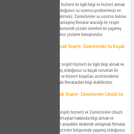
Zümrütevler su sızıntısı tespiti hizmeti ile ilgili bilgi ve hizmet almak
için bizi arayabilir ve yaşamış olduğunuz su sızıntısı probleminizi en
kısa sürede çözüme kavuşturabilirsiniz. Zümrütevler su sızıntısı bulma
konusunda kendi alanında uzmanlaşmış firmalar aracılığı ile tespit
işlemleriniz gerçekleştirilir ve ekonomik çözüm önerileri ile yaşamış
olduğunuz su sızıntısı sorunlarınız çözüme kavuşturulur.
Zümrütevler Noktasal Su Kaçak Tespiti - Zümrütevler Su Kaçak
Bulma Hizmeti
Zümrütevler noktasal su kaçak tespiti hizmeti ile ilgili bilgi almak ve
Zümrütevler bölgesinde yaşamış olduğunuz su kaçak sorunları ile
ilgili detaylar için bizi arayabilir ve hizmet koşulları, ücretlendirme
vesair gibi detaylar için anlaşmalı firmalardan bilgi alabilirsiniz.
Zümrütevler Cihazla Su Kaçak Tespiti - Zümrütevler Cihazlı Su
Kaçak Bulma
Zümrütevler cihazla su kaçak tespiti hizmeti ve Zümrütevler cihazlı
su kaçak bulma hizmetlerinin detayları hakkında bilgi almak ve
ücretlendirme detayları için bizi arayabilir akabinde anlaşmalı firmalar
ile bağlantı kurabilirsiniz. Zümrütevler bölgesinde yaşamış olduğunuz