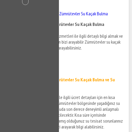
İçindekiler
Zümrütevler Su Kaçak - Zümrütevler Su Kaçak Bulma
Zümrütevler Su Kaçak - Zümrütevler Su Kaçak Bulma
Zümrütevler su kaçak bulma hizmetleri ile ilgili detaylı bilgi almak ve
destek taleplerinizi iletmek için bizi arayabilir Zümrütevler su kaçak
tespiti detayları hakkında bizi arayabilirsiniz.
0532 384 77 07 ✆
Tıkla ve Ara ✆
Zümrütevler Su Kaçak - Zümrütevler Su Kaçak Bulma ve Su
Kaçak Tespiti
Zümrütevler su kaçak hizmeti ile ilgili ücret detayları için en kısa
sürede size bilgi verilecek ve Zümrütevler bölgesinde yaşadığınız su
kaçağı sorunlarınıza teknik konuda son derece deneyimli anlaşmalı
firmalar aracılığı ile çözüm üretilecektir. Kısa süre içerisinde
Zümrütevler ve çevresinde yaşamış olduğunuz su tesisat sorunlarınız
ve su kaçak sorunlarınız için bizi arayarak bilgi alabilirsiniz.