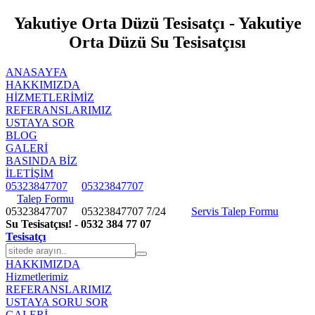
Yakutiye Orta Düzü Tesisatçı - Yakutiye
Orta Düzü Su Tesisatçısı
ANASAYFA
HAKKIMIZDA
HIZMETLERIMIZ
REFERANSLARIMIZ
USTAYA SOR
BLOG
GALERİ
BASINDA BİZ
İLETİŞİM
05323847707
05323847707
Talep Formu
05323847707
05323847707
7/24
Servis Talep Formu
Su Tesisatçısı! - 0532 384 77 07
Tesisatçı
HAKKIMIZDA
Hizmetlerimiz
REFERANSLARIMIZ
USTAYA SORU SOR
GALERİ