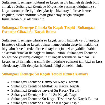
Sultangazi Esentepe noktasal su kaçak tespiti hizmeti ile ilgili bilgi
almak ve Sultangazi Esentepe bölgesinde yaşamış olduğunuz su
kaçak sorunları ile ilgili detaylar için bizi arayabilir ve hizmet
koşulları, ücretlendirme vesair gibi detaylar için anlaşmalı
firmalardan bilgi alabilirsiniz.
Sultangazi Esentepe Cihazla Su Kaçak Tespiti - Sultangazi
Esentepe Cihazlı Su Kaçak Bulma
Sultangazi Esentepe cihazla su kaçak tespiti hizmeti ve Sultangazi
Esentepe cihazlı su kaçak bulma hizmetlerinin detayları hakkında
bilgi almak ve ücretlendirme detayları için bizi arayabilir akabinde
anlaşmalı firmalar ile bağlantı kurabilirsiniz. Sultangazi Esentepe
bölgesinde yaşamış olduğunuz su kaçak sorunlarınıza cihazlı su
kaçak tespit firmaları aracılığı ile müdahale edilmesi için bizi en kısa
sürede arayabilir detaylar hakkında bilgi edinebilirsiniz.
Sultangazi Esentepe Su Kaçak Tespiti Hizmet Alanları
Sultangazi Esentepe Banyo Su Kaçak Tespiti
Sultangazi Esentepe Mutfak Su Kaçak Tespiti
Sultangazi Esentepe Tuvalet Su Kaçak Tespiti
Sultangazi Esentepe Kombi Su Kaçak Tespiti
Sultangazi Esentepe Su Kaçak Tespiti ve Su Kaçak Bulma
Sultangazi Esentepe Cihazla Su Kaçak Tespiti