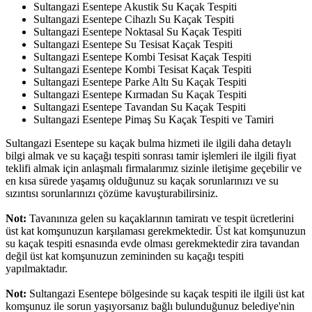
Sultangazi Esentepe Akustik Su Kaçak Tespiti
Sultangazi Esentepe Cihazlı Su Kaçak Tespiti
Sultangazi Esentepe Noktasal Su Kaçak Tespiti
Sultangazi Esentepe Su Tesisat Kaçak Tespiti
Sultangazi Esentepe Kombi Tesisat Kaçak Tespiti
Sultangazi Esentepe Kombi Tesisat Kaçak Tespiti
Sultangazi Esentepe Parke Altı Su Kaçak Tespiti
Sultangazi Esentepe Kırmadan Su Kaçak Tespiti
Sultangazi Esentepe Tavandan Su Kaçak Tespiti
Sultangazi Esentepe Pimaş Su Kaçak Tespiti ve Tamiri
Sultangazi Esentepe su kaçak bulma hizmeti ile ilgili daha detaylı
bilgi almak ve su kaçağı tespiti sonrası tamir işlemleri ile ilgili fiyat
teklifi almak için anlaşmalı firmalarımız sizinle iletişime geçebilir ve
en kısa sürede yaşamış olduğunuz su kaçak sorunlarınızı ve su
sızıntısı sorunlarınızı çözüme kavuşturabilirsiniz.
Not:
Tavanınıza gelen su kaçaklarının tamiratı ve tespit ücretlerini
üst kat komşunuzun karşılaması gerekmektedir. Üst kat komşunuzun
su kaçak tespiti esnasında evde olması gerekmektedir zira tavandan
değil üst kat komşunuzun zemininden su kaçağı tespiti
yapılmaktadır.
Not:
Sultangazi Esentepe bölgesinde su kaçak tespiti ile ilgili üst kat
komşunuz ile sorun yaşıyorsanız bağlı bulunduğunuz belediye'nin