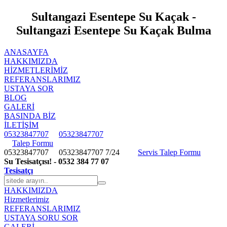
Sultangazi Esentepe Su Kaçak -
Sultangazi Esentepe Su Kaçak Bulma
ANASAYFA
HAKKIMIZDA
HIZMETLERIMIZ
REFERANSLARIMIZ
USTAYA SOR
BLOG
GALERİ
BASINDA BİZ
İLETİŞİM
05323847707
05323847707
Talep Formu
05323847707
05323847707
7/24
Servis Talep Formu
Su Tesisatçısı! - 0532 384 77 07
Tesisatçı
HAKKIMIZDA
Hizmetlerimiz
REFERANSLARIMIZ
USTAYA SORU SOR
GALERİ