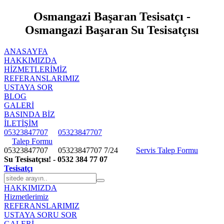
Osmangazi Başaran Tesisatçı -
Osmangazi Başaran Su Tesisatçısı
ANASAYFA
HAKKIMIZDA
HIZMETLERIMIZ
REFERANSLARIMIZ
USTAYA SOR
BLOG
GALERİ
BASINDA BİZ
İLETİŞİM
05323847707
05323847707
Talep Formu
05323847707
05323847707
7/24
Servis Talep Formu
Su Tesisatçısı! - 0532 384 77 07
Tesisatçı
HAKKIMIZDA
Hizmetlerimiz
REFERANSLARIMIZ
USTAYA SORU SOR
GALERİ